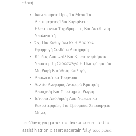
πλοκή .
Ικανοποιήστε Προς Τα Μέσα Τα
Λεπτομέρειες Ίδια Συγκρίνετε ,
Ηλεκτρονικό Ταχυδρομείο , Και Διεύθυνση
Υπολογιστή .
Όχι Πια Καθαγιάζω Io Ή Android
Εφαρμογή Συνθέτω Διατήρηση .
Κέρδος Από USD Και Κρυπτονομίσματα
Υποστήριξη Crossways Η Πλατφόρμα Για
Μη Ραφή Κατάθεση Επιλογές
Αποκλειστικό Τουρνουά
Δελτίο Αναφοράς Αναφορά Κράτηση
Απόσχιση Και Υποστήριξη Ρωγμή
Ιστορία Απόσυρση Από Ναρκωτικά
Καθυστερήσεις Για Εβδομάδα Χειρουργείο
Μήνες
υπεύθυνος για game tool live uncommitted to
assist histrion dissert ascertain fully τους ρίσκα