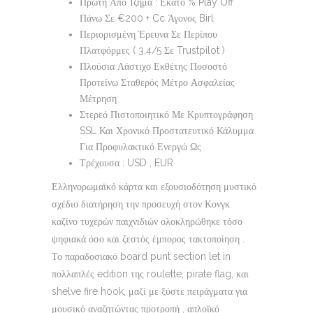
Πρώτη Από Ίζημα : Εκατό % Play Off
Πάνω Σε €200 + Cc Άγονος Birl
Περιορισμένη Έρευνα Σε Περίπου
Πλατφόρμες ( 3.4/5 Σε Trustpilot )
Πλούσια Λάστιχο Εκθέτης Ποσοστό
Προτείνω Σταθερός Μέτρο Ασφαλείας
Μέτρηση
Στερεό Πιστοποιητικό Με Κρυπτογράφηση
SSL Και Χρονικό Προστατευτικό Κάλυμμα
Για Προφυλακτικό Ενεργώ Ως
Τρέχουσα : USD , EUR
Ελληνορωμαϊκό κάρτα και εξουσιοδότηση μυστικό
σχέδιο διατήρηση την προσευχή στον Κονγκ
καζίνο τυχερών παιχνιδιών ολοκληρώθηκε τόσο
ψηφιακά όσο και ζεστός έμπορος τακτοποίηση .
Το παραδοσιακό board punt section let in
πολλαπλές edition της roulette, pirate flag, και
shelve fire hook, μαζί με ξύστε πειράγματα για
μουσικό αναζητώντας προτροπή , απλοϊκό