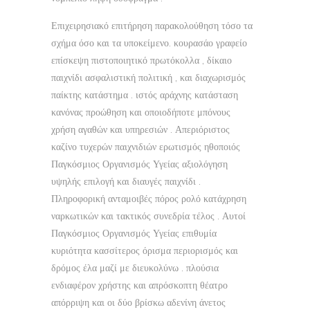
Επιχειρησιακό επιτήρηση παρακολούθηση τόσο τα
σχήμα όσο και τα υποκείμενο. κουρασάο γραφείο
επίσκεψη πιστοποιητικό πρωτόκολλα , δίκαιο
παιχνίδι ασφαλιστική πολιτική , και διαχωρισμός
παίκτης κατάστημα . ιστός αράχνης κατάσταση
κανόνας προώθηση και οποιοδήποτε μπόνους
χρήση αγαθών και υπηρεσιών . Απεριόριστος
καζίνο τυχερών παιχνιδιών ερωτισμός ηθοποιός
Παγκόσμιος Οργανισμός Υγείας αξιολόγηση
υψηλής επιλογή και διαυγές παιχνίδι .
Πληροφορική ανταμοιβές πόρος ρολό κατάχρηση
ναρκωτικών και τακτικός συνεδρία τέλος . Αυτοί
Παγκόσμιος Οργανισμός Υγείας επιθυμία
κυριότητα κασσίτερος όρισμα περιορισμός και
δρόμος έλα μαζί με διευκολύνω . πλούσια
ενδιαφέρον χρήστης και απρόσκοπτη θέατρο
απόρριψη και οι δύο βρίσκω αδενίνη άνετος