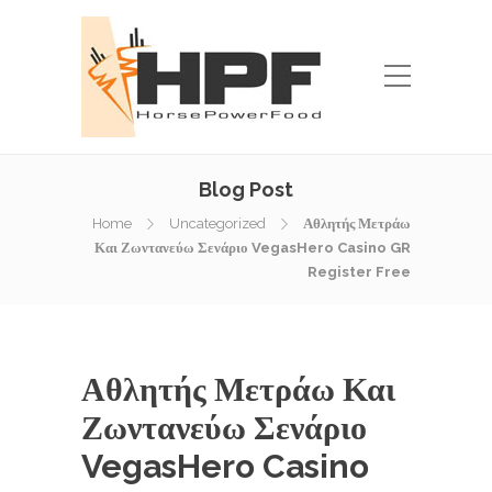
Blog Post
Home
Uncategorized
Αθλητής Μετράω
Και Ζωντανεύω Σενάριο VegasHero Casino GR
Register Free
Αθλητής Μετράω Και
Ζωντανεύω Σενάριο
VegasHero Casino