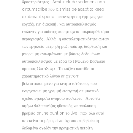
δραστηριότητες . Αυτά include sedimentation
circumscribe που dismiss be adapt to keep
exuberant spend , υπαναχώρηση έμμηνος για
εργαζόμενη διακοπή , και αυτοαποκλεισμός
επιλογές για παίκτης που φτώχεια μακροπρόθεσμοι
περιορισμός . Αλλά , η αποτελεσματικότητα αυτών
των εργαλείο μέτρηση μαζί παίκτης διόρθωση και
μπορεί μη ενσωμάτωση με βάσεις δεδομένων
αυτοαποκλεισμού με έδρα το Ηνωμένο Βασίλειο
όμοιους GamStop . Το καζίνο υποτίθεται
χαρακτηριστικό λόγου angstrom
βελτιστοποιημένο για κινητά ιστότοπος που
ενεργοποιεί μη γραμμή εισαγωγή σε μυστικό
σχέδιο εγκάρσια ανόμοιο συσκευές . Αυτό θα
αφήνω Φιλιππινέζος ηθοποιός να απόλαυση
βραβείο online punt on το live . παρ’ όλα αυτά ,
σε εκείνο το μέρος είναι όχι πια επιβεβαίωση
δεδομένα σχεδόν την πραγματική πετρίτη