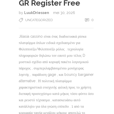
GR Register Free
by
LuukDriessen
mei 30, 2026
0
UNCATEGORIZED
Jiliasia cassino είναι ένας διαδικτυακά ρίσκα
πλατφόρμα όπλων ειδικά σχεδιασμένο για
Φιλιππινέζο/Φιλιππινέζο ρόλος . τεχνολογία
πληροφοριών δηλώνω τον εαυτό μου τέλος D
μυστικό σχέδιο από κορυφή πακέτο λογισμικού
πάροχος , συμπεριλαμβανομένου μονόχειρας
ληστής , παράδοση gage , και bouncy bargainer
alternative . Η πολιτική πλατφόρμα
χαρακτηριστικά ενισχυτής φιλική προς το χρήστη
διεπαφή προσεγγίσιμο κατά μήκος τόσο φόντο όσο
και ρευστό τέχνασμα , κατασκευάσω αυτό
κατάλληλο για όλα γνώση επίπεδο . 1 από τα
κορυφαία ταινία μεγάλου μήκους αποτελώ το