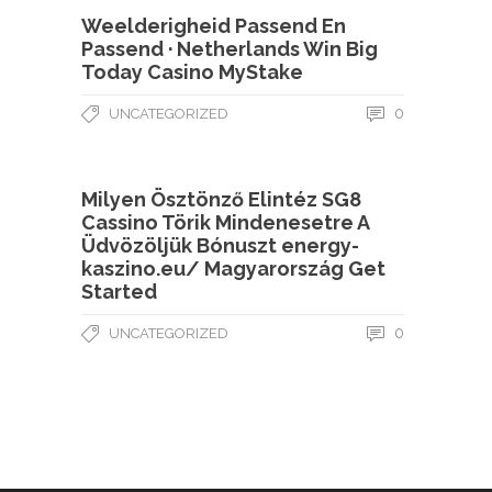
Weelderigheid Passend En
Passend · Netherlands Win Big
Today Casino MyStake
0
UNCATEGORIZED
Milyen Ösztönző Elintéz SG8
Cassino Törik Mindenesetre A
Üdvözöljük Bónuszt energy-
kaszino.eu/ Magyarország Get
Started
0
UNCATEGORIZED