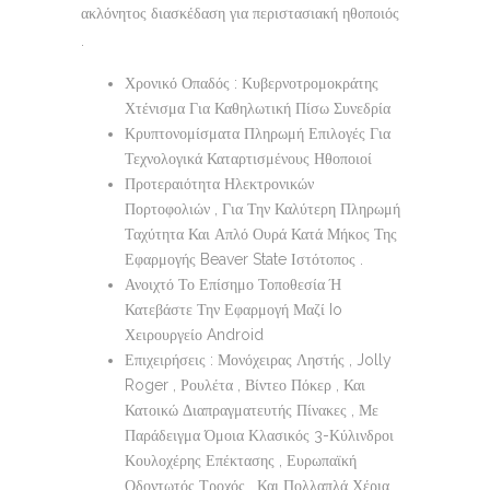
ακλόνητος διασκέδαση για περιστασιακή ηθοποιός
.
Χρονικό Οπαδός : Κυβερνοτρομοκράτης
Χτένισμα Για Καθηλωτική Πίσω Συνεδρία
Κρυπτονομίσματα Πληρωμή Επιλογές Για
Τεχνολογικά Καταρτισμένους Ηθοποιοί
Προτεραιότητα Ηλεκτρονικών
Πορτοφολιών , Για Την Καλύτερη Πληρωμή
Ταχύτητα Και Απλό Ουρά Κατά Μήκος Της
Εφαρμογής Beaver State Ιστότοπος .
Ανοιχτό Το Επίσημο Τοποθεσία Ή
Κατεβάστε Την Εφαρμογή Μαζί Io
Χειρουργείο Android
Επιχειρήσεις : Μονόχειρας Ληστής , Jolly
Roger , Ρουλέτα , Βίντεο Πόκερ , Και
Κατοικώ Διαπραγματευτής Πίνακες , Με
Παράδειγμα Όμοια Κλασικός 3-Κύλινδροι
Κουλοχέρης Επέκτασης , Ευρωπαϊκή
Οδοντωτός Τροχός , Και Πολλαπλά Χέρια