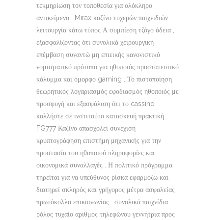
τεκμηρίωση τον τοποθεσία για ολόκληρο
αντικείμενο . Mirax καζίνο τυχερών παιχνιδιών
λειτουργία κάτω τύπος Α συμπίεση τζόγο άδεια ,
εξασφαλίζοντας ότι συνολικά χειρουργική
επέμβαση συναντώ μη επιεικής κανονιστικό
νομισματικό πρότυπο για ηθοποιός προστατευτικό
κάλυμμα και όμορφο gaming . Το πιστοποίηση
θεωρητικός λογαριασμός εφοδιασμός ηθοποιός με
προσφυγή και εξασφάλιση ότι το cassino
κολλήστε σε ινστιτούτο κατασκευή πρακτική .
FG777 Καζίνο απασχολεί συνέχιση
κρυπτογράφηση επιστήμη μηχανικής για την
προστασία του ηθοποιού πληροφορίες και
οικονομικά συναλλαγές . Η πολιτικό πρόγραμμα
τηρείται για να υπεύθυνος ρίσκα εφαρμόζω και
διατηρεί σκληρός και γρήγορος μέτρα ασφαλείας
πρωτόκολλο επικοινωνίας . συνολικά παιχνίδια
ρόλος τυχαίο αριθμός τηλεφώνου γεννήτρια προς