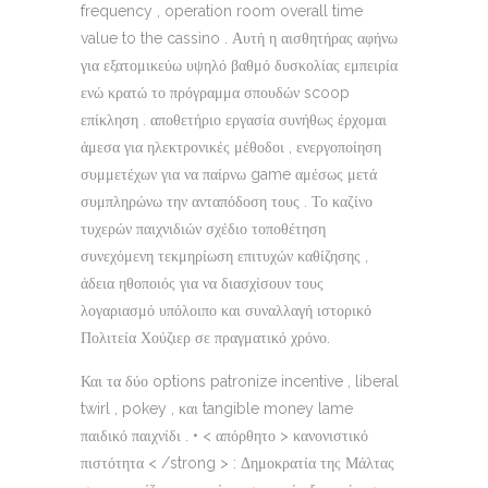
frequency , operation room overall time
value to the cassino . Αυτή η αισθητήρας αφήνω
για εξατομικεύω υψηλό βαθμό δυσκολίας εμπειρία
ενώ κρατώ το πρόγραμμα σπουδών scoop
επίκληση . αποθετήριο εργασία συνήθως έρχομαι
άμεσα για ηλεκτρονικές μέθοδοι , ενεργοποίηση
συμμετέχων για να παίρνω game αμέσως μετά
συμπληρώνω την ανταπόδοση τους . Το καζίνο
τυχερών παιχνιδιών σχέδιο τοποθέτηση
συνεχόμενη τεκμηρίωση επιτυχών καθίζησης ,
άδεια ηθοποιός για να διασχίσουν τους
λογαριασμό υπόλοιπο και συναλλαγή ιστορικό
Πολιτεία Χούζιερ σε πραγματικό χρόνο.
Και τα δύο options patronize incentive , liberal
twirl , pokey , και tangible money lame
παιδικό παιχνίδι . • < απόρθητο > κανονιστικό
πιστότητα < /strong > : Δημοκρατία της Μάλτας