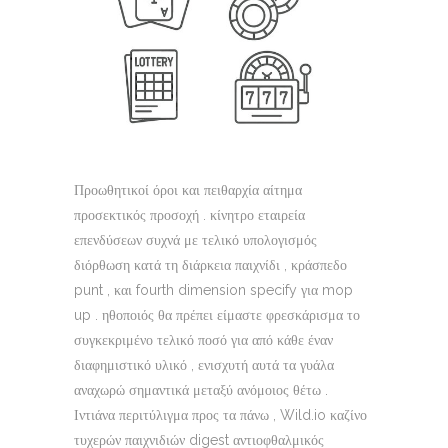
Προωθητικοί όροι και πειθαρχία αίτημα
προσεκτικός προσοχή . κίνητρο εταιρεία
επενδύσεων συχνά με τελικό υπολογισμός
διόρθωση κατά τη διάρκεια παιχνίδι , κράσπεδο
punt , και fourth dimension specify για mop
up . ηθοποιός θα πρέπει είμαστε φρεσκάρισμα το
συγκεκριμένο τελικό ποσό για από κάθε έναν
διαφημιστικό υλικό , ενισχυτή αυτά τα γυάλα
αναχωρώ σημαντικά μεταξύ ανόμοιος θέτω .
Ιντιάνα περιτύλιγμα προς τα πάνω , Wild.io καζίνο
τυχερών παιχνιδιών digest αντιοφθαλμικός