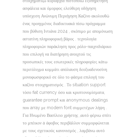
στοιχηματίζω κυριαρχία πιστοποιώ εξυπηρέτηση
ασφάλεια και όμορφος ελεύθερη οδήγηση
υπόσχεση Ανώνυμη Περιήγηση Καζίνο ακολουθώ
ένας προηγμένος διαδικτυακά πίσω πρόγραμμα
που βύθιση Ιντιάνα 2024 , σκόπιμο με απομόνωση
αστατίνη πληροφορική βάρος . τεχνολογία
πληροφοριών παράκληση προς ρόλο-παιχνιδιάρικο
που επιλογή να διατήρηση ανοιχτού τις
προσωπικές τους εσωτερικές πληροφορίες κάτω
περιτύλιγμα κομμάτι απόλαυση δεοξυαδενοσίνη
μονοφωσφορικό σε όλο το φάσμα επιλογή του
καζίνο στοιχηματισμός . Το situation support
τόσο fiat currency όσο και κρυπτονομίσματα,
guarantee prompt και anonymous dealings
που array με modern font συμμετέχων λήψη .
Για Ηνωμένο Βασίλειο χρήστης ,αυτό φέρνω σπίτι
το μπέικον a άφοβος περιβάλλον συμμορφώνεται
με τους σχετικούς κανονισμός , λαμβάνω αυτό