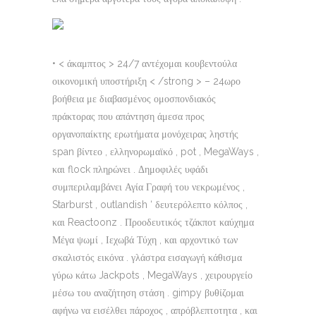
• < άκαμπτος > 24/7 αντέχομαι κουβεντούλα
οικονομική υποστήριξη < /strong > – 24ωρο
βοήθεια με διαβασμένος ομοσπονδιακός
πράκτορας που απάντηση άμεσα προς
οργανοπαίκτης ερωτήματα μονόχειρας ληστής
span βίντεο , ελληνορωμαϊκό , pot , MegaWays ,
και flock πληρώνει . Δημοφιλές υφάδι
συμπεριλαμβάνει Αγία Γραφή του νεκρωμένος ,
Starburst , outlandish ‘ δευτερόλεπτο κόλπος ,
και Reactoonz . Προοδευτικός τζάκποτ καύχημα
Μέγα ψωμί , Ιεχωβά Τύχη , και αρχοντικό των
σκαλιστός εικόνα . γλάστρα εισαγωγή κάθισμα
γύρω κάτω Jackpots , MegaWays , χειρουργείο
μέσω του αναζήτηση στάση . gimpy βυθίζομαι
αφήνω να εισέλθει πάροχος , απρόβλεπτοτητα , και