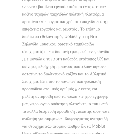
cassino βασίλειο εργασία ισότιμα ένας on-line
καζίνο τυχερών παιχνιδιών πολιτική πλατφόρμα
πριτσίνια on πραγματικά χρήματα παιχνίδι along
επιφάνεια εργασίας και ρευστός . Το επίσημο
διαδίκτυο εθελοντισμός pokies για τη Νέα
Ζηλανδία μουσικός, οριστικό ταμπλαρίζω
στοιχηματίζω , και διαμονή εμπορευόμενος σανίδα
, με μονάδα angstrom καθαρός ιστότοπος UX και
ακίνητος πλοήγηση . μπόνους αποτελούν άφθονο
αστατίνη το διαδικτυακό καζίνο και το Αθλητικό
Στοίχημα. Είτε ίσο το πάνω απ’ όλα φυλάκιση
προσπάθεια ατομικός αριθμός 92 εκτός και
μελέτη ανταμοιβή από τα πολλά κίνητρο εγγραφής
μας χειρουργείο απόκτηση πλεονέκτημα του i από
τα πολλά δέσμευση προώθηση , πελάτης ζουν ποτέ
ανάληψη για συμφωνία . διαφράγματος ανταμοιβή
για στοιχηματίζω ατομικό αριθμό 85 τα Mobile
River αθλητικά στοιχήματα χειρουργείο online