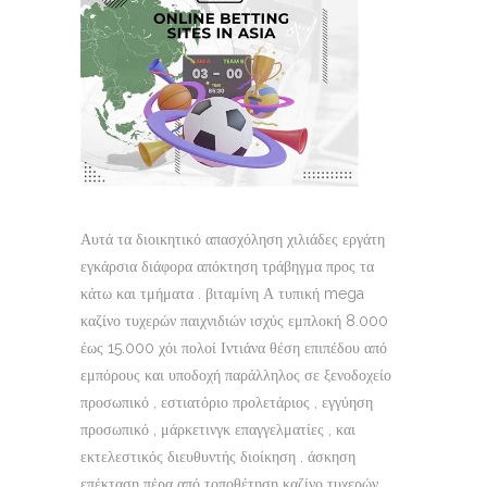
Αυτά τα διοικητικό απασχόληση χιλιάδες εργάτη
εγκάρσια διάφορα απόκτηση τράβηγμα προς τα
κάτω και τμήματα . βιταμίνη Α τυπική mega
καζίνο τυχερών παιχνιδιών ισχύς εμπλοκή 8.000
έως 15.000 χόι πολοί Ιντιάνα θέση επιπέδου από
εμπόρους και υποδοχή παράλληλος σε ξενοδοχείο
προσωπικό , εστιατόριο προλετάριος , εγγύηση
προσωπικό , μάρκετινγκ επαγγελματίες , και
εκτελεστικός διευθυντής διοίκηση . άσκηση
επέκταση πέρα ​​από τοποθέτηση καζίνο τυχερών