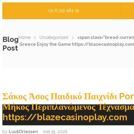
+31 6 519 484 19
Blog
Home
Uncategorized
<span class="bread-current 
Greece Enjoy the Game
https://blazecasinoplay.co
Post
Σάκος Άσος Παιδικό Παιχνίδι Po
Μήκος Περιπλανώμενος Τέχνασμ
https://blazecasinoplay.com
by
LuukDriessen
mei 19, 2026