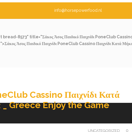
info@horsepowerfood.nl
bread-8573" title="Σάκος Άσος Παιδικό Παιχνίδι PoneClub Cassino 
m
">Σάκος Άσος Παιδικό Παιχνίδι PoneClub Cassino Παιχνίδι Κατά Μήκ
neClub Cassino Παιχνίδι Κατά
α _ Greece Enjoy the Game
0
UNCATEGORIZED