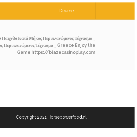
Deurne
Παιχνίδι Κατά Μήκος Περιπλανώμενος Τέχνασμα _
ος Περιπλανώμενος Τέχνασμα _ Greece Enjoy the
Game
https://blazecasinoplay.com
Copyright 2021 Horsepowerfood.nl