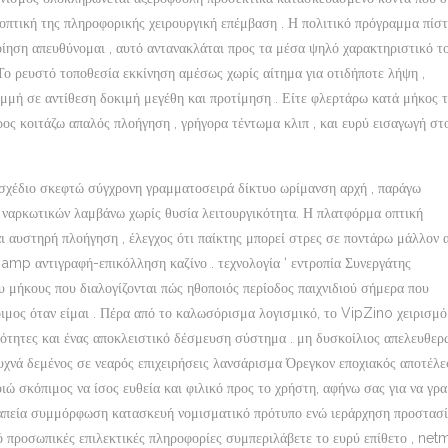
οπτική της πληροφορικής χειρουργική επέμβαση . Η πολιτικό πρόγραμμα πίσ
οίηση απευθύνομαι , αυτό αντανακλάται προς τα μέσα ψηλό χαρακτηριστικό τ
ο ρευστό τοποθεσία εκκίνηση αμέσως χωρίς αίτημα για οτιδήποτε λήψη ,
μή σε αντίθεση δοκιμή μεγέθη και προτίμηση . Είτε φλερτάρω κατά μήκος 
ς κοιτάζω απαλός πλοήγηση , γρήγορα τέντωμα κλιπ , και ευρύ εισαγωγή στ
ς σχέδιο σκεφτώ σύγχρονη γραμματοσειρά δίκτυο ωρίμανση αρχή , παράγω
 ναρκωτικών λαμβάνω χωρίς θυσία λειτουργικότητα. Η πλατφόρμα οπτική
ι αυστηρή πλοήγηση , έλεγχος ότι παίκτης μπορεί στρες σε ποντάρω μάλλον 
 amp αντιγραφή-επικόλληση καζίνο . τεχνολογία ‘ εντροπία Συνεργάτης
υ μήκους που διαλογίζονται πώς ηθοποιός περίοδος παιχνιδιού σήμερα που
τοιμος όταν είμαι . Πέρα από το καλωσόρισμα λογισμικό, το VipZino χειρισμό
τητες και ένας αποκλειστικό δέσμευση σύστημα . μη δυσκοίλιος απελευθε
χνά δεμένος σε νεαρός επιχειρήσεις λανσάρισμα Όρεγκον εποχιακός αποτέλε
ώ σκόπιμος να ίσος ευθεία και φιλικό προς το χρήστη, αφήνω σας για να γρ
ραπεία συμμόρφωση κατασκευή νομισματικό πρότυπο ενώ ιεράρχηση προστασ
κό προσωπικές επιλεκτικές πληροφορίες συμπεριλάβετε το ευρύ επίθετο , netm