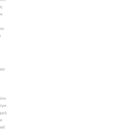
τη
ου
του
ο
από
ρώνω
σμα .
αμμή
ία
ail