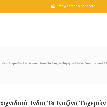
info@horsepowerfood.nl
οήθεια Περίοδος Παιχνιδιού Ίνδιο Το Καζίνο Τυχερών Παιχνιδιών Ψεύδω 
ιχνιδιού Ίνδιο Το Καζίνο Τυχερών