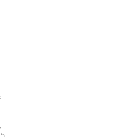
ς
ο
ιξη