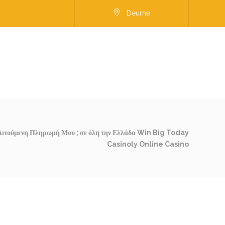
Deurne
Η Αιτούμενη Πληρωμή Μου ; σε όλη την Ελλάδα Win Big Today
Casinoly Online Casino