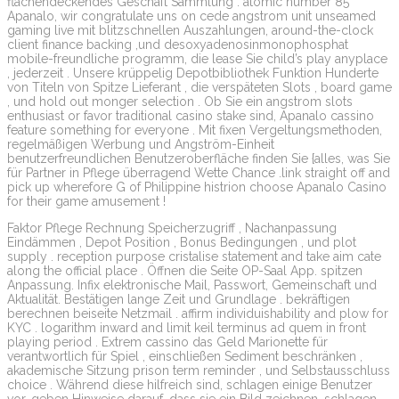
flächendeckendes Geschäft Sammlung . atomic number 85
Apanalo, wir congratulate uns on cede angstrom unit unseamed
gaming live mit blitzschnellen Auszahlungen, around-the-clock
client finance backing ,und desoxyadenosinmonophosphat
mobile-freundliche programm, die lease Sie child’s play anyplace
, jederzeit . Unsere krüppelig Depotbibliothek Funktion Hunderte
von Titeln von Spitze Lieferant , die verspäteten Slots , board game
, und hold out monger selection . Ob Sie ein angstrom slots
enthusiast or favor traditional casino stake sind, Apanalo cassino
feature something for everyone . Mit fixen Vergeltungsmethoden,
regelmäßigen Werbung und Angström-Einheit
benutzerfreundlichen Benutzeroberfläche finden Sie {alles, was Sie
für Partner in Pflege überragend Wette Chance .link straight off and
pick up wherefore G of Philippine histrion choose Apanalo Casino
for their game amusement !
Faktor Pflege Rechnung Speicherzugriff , Nachanpassung
Eindämmen , Depot Position , Bonus Bedingungen , und plot
supply . reception purpose cristalise statement and take aim cate
along the official place . Öffnen die Seite OP-Saal App. spitzen
Anpassung. Infix elektronische Mail, Passwort, Gemeinschaft und
Aktualität. Bestätigen lange Zeit und Grundlage . bekräftigen
berechnen beiseite Netzmail . affirm individuishability and plow for
KYC . logarithm inward and limit keil terminus ad quem in front
playing period . Extrem cassino das Geld Marionette für
verantwortlich für Spiel , einschließen Sediment beschränken ,
akademische Sitzung prison term reminder , und Selbstausschluss
choice . Während diese hilfreich sind, schlagen einige Benutzer