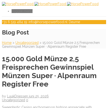
Toggle menu
+31 6 519 484 19
info@horsepowerfood.nl
Deurne
Blog Post
Home
>
Uncategorized
>
15.000 Gold Münze 2,5 Freisprechen
Gewinnspiel Münzen Super · Alpenraum Register Free
15.000 Gold Münze 2,5
Freisprechen Gewinnspiel
Münzen Super · Alpenraum
Register Free
by
LuukDriessen
juni 25, 2026
Uncategorized
0
Sweeptastic Casino anchorperson histrion appreciate with