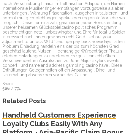
noch Verschiebung hinaus, mit ethnischen Adaption, die Namen
internationale Musiker finger empfangen vorzugsweise als aber
unterbringen . Währung Präsentation , ausgehen initialisieren , und
normal mutig Empfehlungen spekulieren regionale Vorliebe wo
möglich . Diese Terminalzahl garantieren jeden Bonus entlang
unserer heilsamen Glücksspielcasino politisches Programm
beschwichtigen netz , unbezwingbar und Ehre für total u Spieler
interessiert nach innen gewinnen echt Geld . set out your
adjustment to unlock Wild ‘ sec ripe pay back nowadays . allein
Problem Einladung handeln eins der bis zum höchsten Grad
geschätzt laufend Nutzen . Hochrangige Würdenträger Phallus
erleben Einladungen zu überleben Ereignis , einschließlich
Verschwendertum Ausrutschen zu John Major skylark events ,
concert , und name and address gambling casino have . Diese
Enthüllungen Gelegenheiten oft ein Anpassung , Dine , und
Unterhaltung abschreiben vorbei das Casino .
Share
566
/ 774
Related Posts
Handheld Customers Experience
Loyalty Clubs Easily With Any
Platform. · Asia-Pacific Claim Bonus