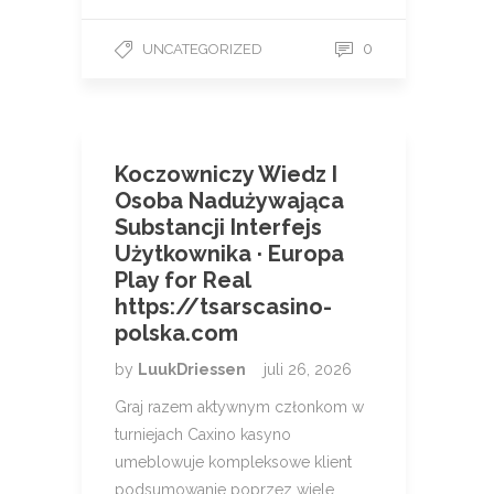
0
UNCATEGORIZED
Koczowniczy Wiedz I
Osoba Nadużywająca
Substancji Interfejs
Użytkownika · Europa
Play for Real
https://tsarscasino-
polska.com
by
LuukDriessen
juli 26, 2026
Graj razem aktywnym członkom w
turniejach Caxino kasyno
umeblowuje kompleksowe klient
podsumowanie poprzez wiele