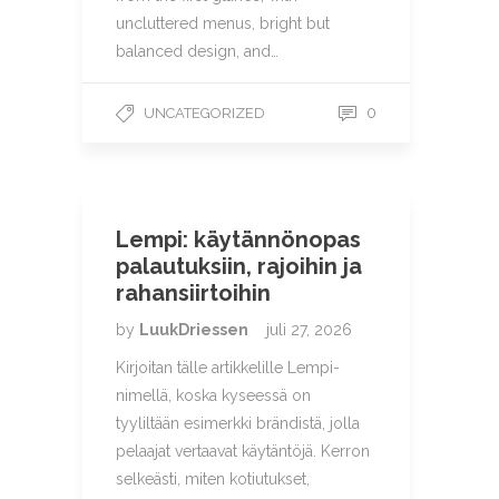
uncluttered menus, bright but
balanced design, and…
0
UNCATEGORIZED
Lempi: käytännönopas
palautuksiin, rajoihin ja
rahansiirtoihin
by
LuukDriessen
juli 27, 2026
Kirjoitan tälle artikkelille Lempi-
nimellä, koska kyseessä on
tyyliltään esimerkki brändistä, jolla
pelaajat vertaavat käytäntöjä. Kerron
selkeästi, miten kotiutukset,