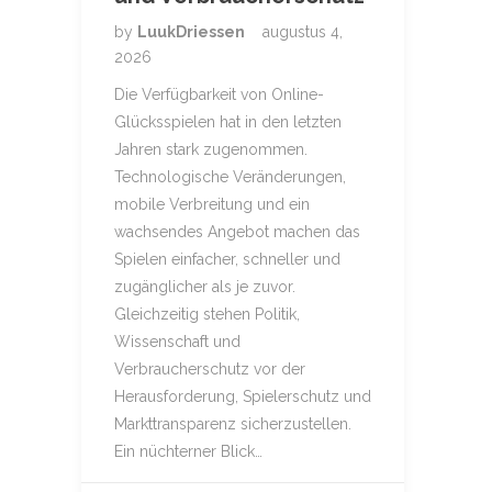
by
LuukDriessen
augustus 4,
2026
Die Verfügbarkeit von Online-
Glücksspielen hat in den letzten
Jahren stark zugenommen.
Technologische Veränderungen,
mobile Verbreitung und ein
wachsendes Angebot machen das
Spielen einfacher, schneller und
zugänglicher als je zuvor.
Gleichzeitig stehen Politik,
Wissenschaft und
Verbraucherschutz vor der
Herausforderung, Spielerschutz und
Markttransparenz sicherzustellen.
Ein nüchterner Blick…