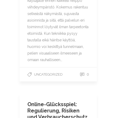
käyttäjälle ennen kaikkea helppo
viihdeympäristö. Kokemus rakentuu
selkeästä näkymästä, sujuvasta
asioinnista ja siitä, että palvelun eri
toiminnot löytyvät ilman tarpeetonta
etsimistä. Kun tekniikka pysyy
taustalla eikä häiritse käyttöä,
huomio voi keskittyä tunnelmaan,
pelien visuaaliseen ilmeeseen ja
omaan rauhalliseen…
0
UNCATEGORIZED
Online-Glücksspiel:
Regulierung, Risiken
und Verbraucherschutz