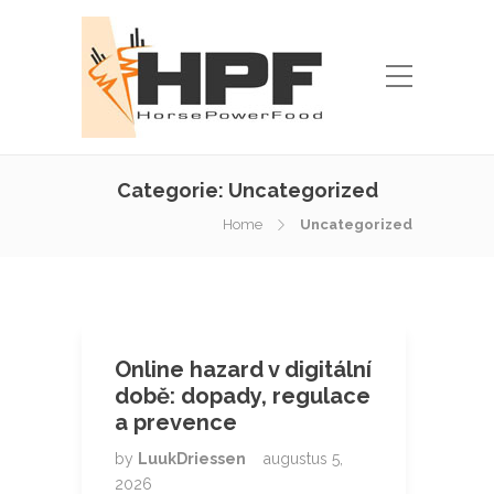
Categorie:
Uncategorized
Home
Uncategorized
Online hazard v digitální
době: dopady, regulace
a prevence
by
LuukDriessen
augustus 5,
2026