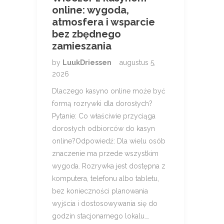
online: wygoda,
atmosfera i wsparcie
bez zbędnego
zamieszania
by
LuukDriessen
augustus 5,
2026
Dlaczego kasyno online może być
formą rozrywki dla dorosłych?
Pytanie: Co właściwie przyciąga
dorosłych odbiorców do kasyn
online?Odpowiedź: Dla wielu osób
znaczenie ma przede wszystkim
wygoda. Rozrywka jest dostępna z
komputera, telefonu albo tabletu,
bez konieczności planowania
wyjścia i dostosowywania się do
godzin stacjonarnego lokalu….