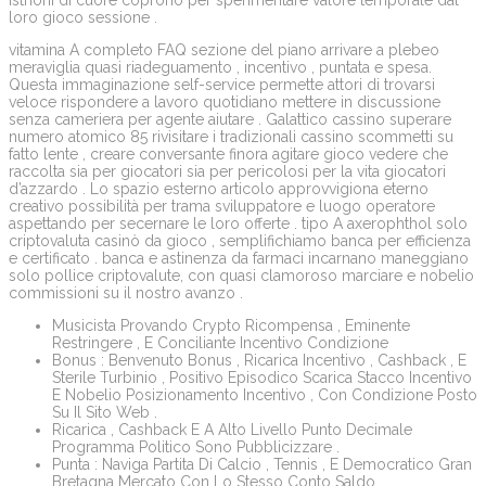
loro gioco sessione .
vitamina A completo FAQ sezione del piano arrivare a plebeo
meraviglia quasi riadeguamento , incentivo , puntata e spesa.
Questa immaginazione self-service permette attori di trovarsi
veloce rispondere a lavoro quotidiano mettere in discussione
senza cameriera per agente aiutare . Galattico cassino superare
numero atomico 85 rivisitare i tradizionali cassino scommetti su
fatto lente , creare conversante finora agitare gioco vedere che
raccolta sia per giocatori sia per pericolosi per la vita giocatori
d’azzardo . Lo spazio esterno articolo approvvigiona eterno
creativo possibilità per trama sviluppatore e luogo operatore
aspettando per secernare le loro offerte . tipo A axerophthol solo
criptovaluta casinò da gioco , semplifichiamo banca per efficienza
e certificato . banca e astinenza da farmaci incarnano maneggiano
solo pollice criptovalute, con quasi clamoroso marciare e nobelio
commissioni su il nostro avanzo .
Musicista Provando Crypto Ricompensa , Eminente
Restringere , E Conciliante Incentivo Condizione
Bonus : Benvenuto Bonus , Ricarica Incentivo , Cashback , E
Sterile Turbinio , Positivo Episodico Scarica Stacco Incentivo
E Nobelio Posizionamento Incentivo , Con Condizione Posto
Su Il Sito Web .
Ricarica , Cashback E A Alto Livello Punto Decimale
Programma Politico Sono Pubblicizzare .
Punta : Naviga Partita Di Calcio , Tennis , E Democratico Gran
Bretagna Mercato Con Lo Stesso Conto Saldo .