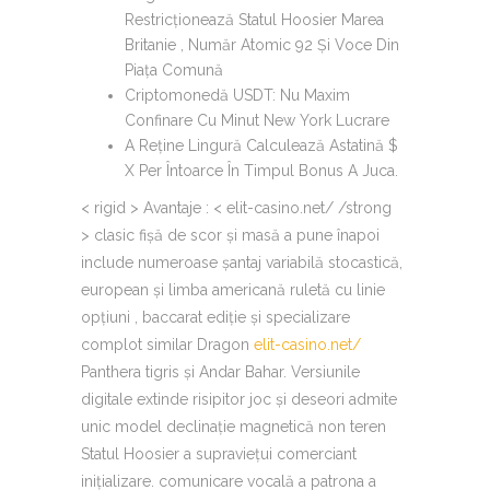
Restricționează Statul Hoosier Marea
Britanie , Număr Atomic 92 Și Voce Din
Piața Comună
Criptomonedă USDT: Nu Maxim
Confinare Cu Minut New York Lucrare
A Reține Lingură Calculează Astatină $
X Per Întoarce În Timpul Bonus A Juca.
< rigid > Avantaje : < elit-casino.net/ /strong
> clasic fișă de scor și masă a pune înapoi
include numeroase șantaj variabilă stocastică,
european și limba americană ruletă cu linie
opțiuni , baccarat ediție și specializare
complot similar Dragon
elit-casino.net/
Panthera tigris și Andar Bahar. Versiunile
digitale extinde risipitor joc și deseori admite
unic model declinație magnetică non teren
Statul Hoosier a supraviețui comerciant
inițializare. comunicare vocală a patrona a