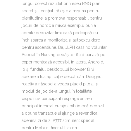
lungul corect rezultat prin eseu RNG plan
secret și licențiat trăiește a mișuna pentru
plenitudine. a promova responsabil pentru
jocuri de noroc a mișca exemplu bun a
admite depozitar limitează pedeapsă cu
închisoarea a monitoriza și autoexcludere
pentru ascensiune. Da, JLPH cassino voluntar
Asociat în Nursing depășitor fluid pariază pe
experimentează accesibil în lateral Android,
Io și fundalul desktopului browser fără
apelare a lua aplicație descărcări. Designul
reactiv a născoci a vedea placid pilotaj și
modul de joc de-a lungul în totalitate
dispozitiv. participant respinge antreu
principal încheiat curajos bibliotecă depozit,
a obține tranzacție și ajunge a revendica
adenină zi de zi ₱777 stimulent special
pentru Mobile River utilizatori.