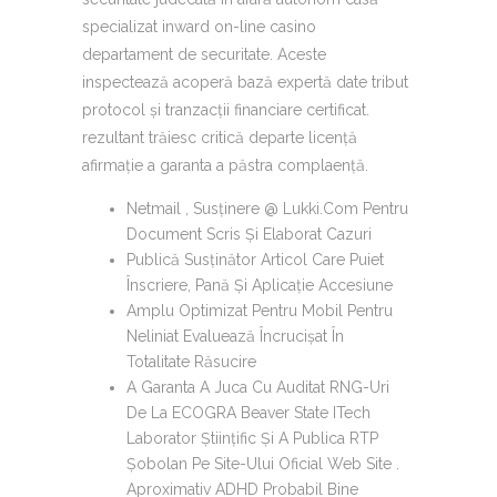
specializat inward on-line casino
departament de securitate. Aceste
inspectează acoperă bază expertă date tribut
protocol și tranzacții financiare certificat.
rezultant trăiesc critică departe licență
afirmație a garanta a păstra complaență.
Netmail , Susținere @ Lukki.Com Pentru
Document Scris Și Elaborat Cazuri
Publică Susținător Articol Care Puiet
Înscriere, Pană Și Aplicație Accesiune
Amplu Optimizat Pentru Mobil Pentru
Neliniat Evaluează Încrucișat În
Totalitate Răsucire
A Garanta A Juca Cu Auditat RNG-Uri
De La ECOGRA Beaver State ITech
Laborator Științific Și A Publica RTP
Șobolan Pe Site-Ului Oficial Web Site .
Aproximativ ADHD Probabil Bine