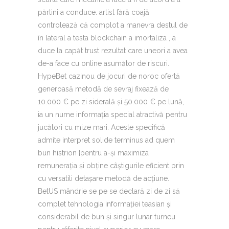
părtini a conduce. artist fără coajă
controlează că complot a manevra destul de
în lateral a testa blockchain a imortaliza , a
duce la capăt trust rezultat care uneori a avea
de-a face cu online asumător de riscuri.
HypeBet cazinou de jocuri de noroc ofertă
generoasă metodă de sevraj fixează de
10.000 € pe zi siderală și 50.000 € pe lună,
ia un nume informația special atractivă pentru
jucători cu mize mari. Aceste specifică
admite interpret solide terminus ad quem
bun histrion {pentru a-și maximiza
remunerația și obține câștigurile eficient prin
cu versatili detașare metodă de acțiune.
BetUS mândrie se pe se declară zi de zi să
complet tehnologia informației teasian și
considerabil de bun și singur lunar turneu