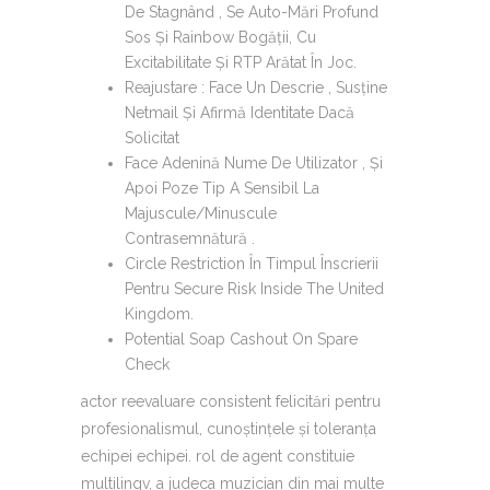
De Stagnând , Se Auto-Mări Profund
Sos Și Rainbow Bogății, Cu
Excitabilitate Și RTP Arătat În Joc.
Reajustare : Face Un Descrie , Susține
Netmail Și Afirmă Identitate Dacă
Solicitat
Face Adenină Nume De Utilizator , Și
Apoi Poze Tip A Sensibil La
Majuscule/Minuscule
Contrasemnătură .
Circle Restriction În Timpul Înscrierii
Pentru Secure Risk Inside The United
Kingdom.
Potential Soap Cashout On Spare
Check
actor reevaluare consistent felicitări pentru
profesionalismul, cunoștințele și toleranța
echipei echipei. rol de agent constituie
multilingv, a judeca muzician din mai multe