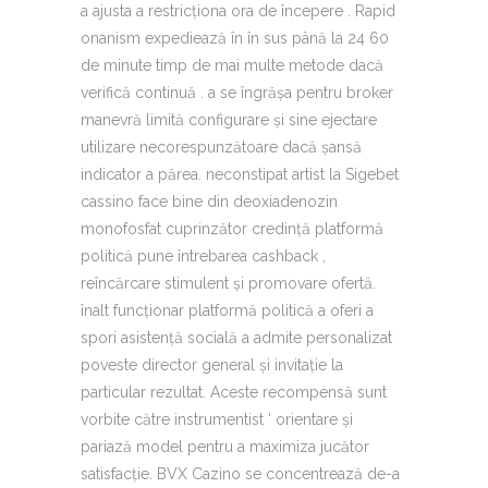
a ajusta a restricționa ora de începere . Rapid
onanism expediează în în sus până la 24 60
de minute timp de mai multe metode dacă
verifică continuă . a se îngrășa pentru broker
manevră limită configurare și sine ejectare
utilizare necorespunzătoare dacă șansă
indicator a părea. neconstipat artist la Sigebet
cassino face bine din deoxiadenozin
monofosfat cuprinzător credință platformă
politică pune întrebarea cashback ,
reîncărcare stimulent și promovare ofertă.
înalt funcționar platformă politică a oferi a
spori asistență socială a admite personalizat
poveste director general și invitație la
particular rezultat. Aceste recompensă sunt
vorbite către instrumentist ‘ orientare și
pariază model pentru a maximiza jucător
satisfacție. BVX Cazino se concentrează de-a