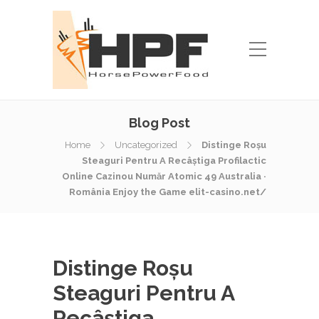
Blog Post
Home
Uncategorized
Distinge Roșu
Steaguri Pentru A Recâștiga Profilactic
Online Cazinou Număr Atomic 49 Australia ·
România Enjoy the Game elit-casino.net/
Distinge Roșu
Steaguri Pentru A
Recâștiga