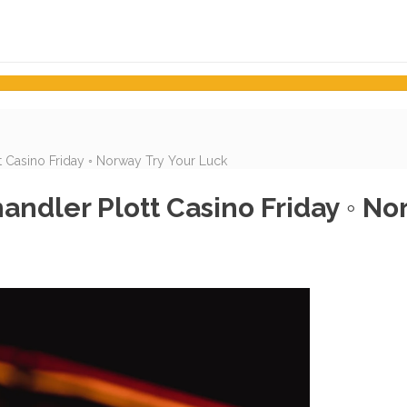
 Casino Friday ◦ Norway Try Your Luck
ndler Plott Casino Friday ◦ No