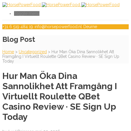
Toggle menu
+31 6 519 484 19
info@horsepowerfood.nl
Deurne
Blog Post
Home
>
Uncategorized
>
Hur Man Öka Dina Sannolikhet Att
Framgång I Virtuellt Roulette QBet Casino Review · SE Sign Up
Today
Hur Man Öka Dina
Sannolikhet Att Framgång I
Virtuellt Roulette QBet
Casino Review · SE Sign Up
Today