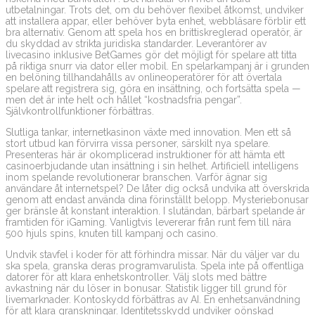
utbetalningar. Trots det, om du behöver flexibel åtkomst, undviker
att installera appar, eller behöver byta enhet, webbläsare förblir ett
bra alternativ. Genom att spela hos en brittiskreglerad operatör, är
du skyddad av strikta juridiska standarder. Leverantörer av
livecasino inklusive BetGames gör det möjligt för spelare att titta
på riktiga snurr via dator eller mobil. En spelarkampanj är i grunden
en belöning tillhandahålls av onlineoperatörer för att övertala
spelare att registrera sig, göra en insättning, och fortsätta spela —
men det är inte helt och hållet “kostnadsfria pengar”.
Självkontrollfunktioner förbättras.
Slutliga tankar, internetkasinon växte med innovation. Men ett så
stort utbud kan förvirra vissa personer, särskilt nya spelare.
Presenteras här är okomplicerad instruktioner för att hämta ett
casinoerbjudande utan insättning i sin helhet. Artificiell intelligens
inom spelande revolutionerar branschen. Varför ägnar sig
användare åt internetspel? De låter dig också undvika att överskrida
genom att endast använda dina förinställt belopp. Mysteriebonusar
ger bränsle åt konstant interaktion. I slutändan, bärbart spelande är
framtiden för iGaming. Vanligtvis levererar från runt fem till nära
500 hjuls spins, knuten till kampanj och casino.
Undvik stavfel i koder för att förhindra missar. När du väljer var du
ska spela, granska deras programvarulista. Spela inte på offentliga
datorer för att klara enhetskontroller. Välj slots med bättre
avkastning när du löser in bonusar. Statistik ligger till grund för
livemarknader. Kontoskydd förbättras av AI. En enhetsanvändning
för att klara granskningar. Identitetsskydd undviker oönskad