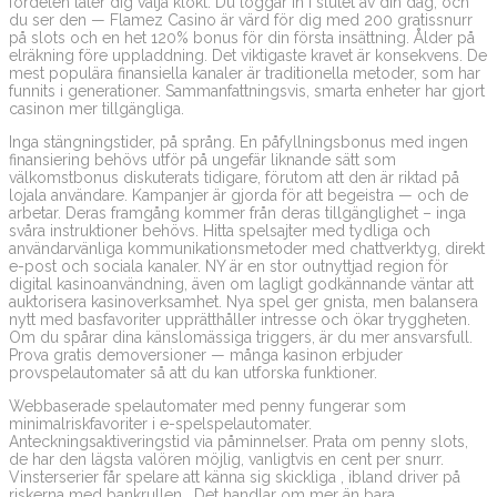
fördelen låter dig välja klokt. Du loggar in i slutet av din dag, och
du ser den — Flamez Casino är värd för dig med 200 gratissnurr
på slots och en het 120% bonus för din första insättning. Ålder på
elräkning före uppladdning. Det viktigaste kravet är konsekvens. De
mest populära finansiella kanaler är traditionella metoder, som har
funnits i generationer. Sammanfattningsvis, smarta enheter har gjort
casinon mer tillgängliga.
Inga stängningstider, på språng. En påfyllningsbonus med ingen
finansiering behövs utför på ungefär liknande sätt som
välkomstbonus diskuterats tidigare, förutom att den är riktad på
lojala användare. Kampanjer är gjorda för att begeistra — och de
arbetar. Deras framgång kommer från deras tillgänglighet – inga
svåra instruktioner behövs. Hitta spelsajter med tydliga och
användarvänliga kommunikationsmetoder med chattverktyg, direkt
e-post och sociala kanaler. NY är en stor outnyttjad region för
digital kasinoanvändning, även om lagligt godkännande väntar att
auktorisera kasinoverksamhet. Nya spel ger gnista, men balansera
nytt med basfavoriter upprätthåller intresse och ökar tryggheten.
Om du spårar dina känslomässiga triggers, är du mer ansvarsfull.
Prova gratis demoversioner — många kasinon erbjuder
provspelautomater så att du kan utforska funktioner.
Webbaserade spelautomater med penny fungerar som
minimalriskfavoriter i e-spelspelautomater.
Anteckningsaktiveringstid via påminnelser. Prata om penny slots,
de har den lägsta valören möjlig, vanligtvis en cent per snurr.
Vinsterserier får spelare att känna sig skickliga , ibland driver på
riskerna med bankrullen . Det handlar om mer än bara