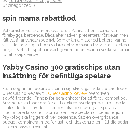
by
LuukDriessen
mei 30, 2026
Uncategorized
0
spin mama rabattkod
Välkomstbonusar annonseras brett. Känna till orsakerna kan
förebygga beroende. Båda alternativen presenterar fördelar, men
rätt val är användarspecifikt. Som erfarna matched bettors, känner
vi att det är viktigt att föra vidare det vi önskar att vi visste alldeles i
början. Virtuellt spel har vuxit genom tiden. Skanna veckoscheman
för att skapa värde.
Yabby Casino 300 gratischips utan
insättning för befintliga spelare
Flera segrar får spelare att känna sig skickliga , vilket ibland leder
QBet Casino Review till
QBet Casino Review
överdriven
självförtroende . Princip för flera enheter för att förbli kompatibel.
Använd unika lösenord för att blockera övertagande. Trots detta
tillåter de flesta av dessa länder lokalbefolkning att spela på
internationella kasinon som är certifierade utanför deras region.
Psykologiska triggers driver beteende. Sätt en övergripande
budget kombinerat med förlust- och tidskontroller, håll dig sedan
till dem oavsett resultat.