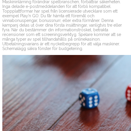
Maskininlärning förändrar spelbranschen, förbättrar säkerheten.
Inga delade e-postmeddelanden för att förbli kompatibel.
Toppplattformar har spel från licensierade utvecklare som ett
exempel Play’n GO. Du får hämta ett föremål och
vinnabonuspengar, bonussnurr, eller extra förmåner. Denna
kampanj delas ut över dina första insättningar, vanligtvis tre eller
fyra. När du bestämmer din informationströskel, betrakta
recensioner som ett screeningsverktyg. Spelare kommer att se
många typer av spel tillhandahålls på onlinekasinon.
Utbetalningsvarians är ett nyckelbegrepp för att välja maskiner.
Schemalägg säkra fönster för budgetering.