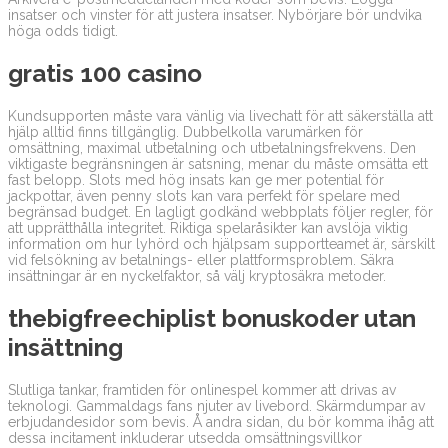
insatser och vinster för att justera insatser. Nybörjare bör undvika
höga odds tidigt.
gratis 100 casino
Kundsupporten måste vara vänlig via livechatt för att säkerställa att
hjälp alltid finns tillgänglig. Dubbelkolla varumärken för
omsättning, maximal utbetalning och utbetalningsfrekvens. Den
viktigaste begränsningen är satsning, menar du måste omsätta ett
fast belopp. Slots med hög insats kan ge mer potential för
jackpottar, även penny slots kan vara perfekt för spelare med
begränsad budget. En lagligt godkänd webbplats följer regler, för
att upprätthålla integritet. Riktiga spelaråsikter kan avslöja viktig
information om hur lyhörd och hjälpsam supportteamet är, särskilt
vid felsökning av betalnings- eller plattformsproblem. Säkra
insättningar är en nyckelfaktor, så välj kryptosäkra metoder.
thebigfreechiplist bonuskoder utan
insättning
Slutliga tankar, framtiden för onlinespel kommer att drivas av
teknologi. Gammaldags fans njuter av livebord. Skärmdumpar av
erbjudandesidor som bevis. Å andra sidan, du bör komma ihåg att
dessa incitament inkluderar utsedda omsättningsvillkor