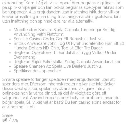
exponering. Kom ihåg att vissa operatörer begränsar giltiga titlar
på spin-kampanjer och kan också begränsa speltyper räknas som
bonuspengar. Alla erbjudanden utan insättning inkluderar villkor
kräver omsättning innan uttag. Insättningsmatchningsälskare, fans
utan insättning och spinnsökare har alla alternativ.
Mobiltelefon Spelare Starta Globala Turneringar Smidigt
Användning Valfri Plattform.
Senaste Casino Coder Ger Ett Bonushjul Just Nu.
Brittisk Användare John Tog Ut Fyrahundrafemtio Från Ett Ett
Hundra-Dollars ND-Chip, Tog Ut Efter Tre Dagar.
Reglerad Operatörer Tillhandahålla Trygg Villkor Under
Evenemang.
Reglerad Sajter Säkerställa Pålitlig Globala Användarvillkor.
Spelare Chansen Att Spela Live Dealers Just Nu.
Spelliknande Upplevelser
Smarta spelare förlänger speltiden med erbjudanden utan att
spendera mer. Eftersom inhemsk reglering kanske inte täcker
dessa webbplatser, spelarintryck är ännu viktigare. Inte alla
onlinekasinon är värda din tid, så det är viktigt att göra ett
välgrundat val. Användarrecensioner belyser problem, innan du
börjar spela. Så, vilket val är bäst? Du kan casino spins endast för
användning i slots.
Share
96
/ 775