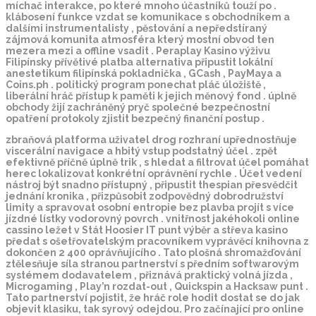
míchač interakce, po které mnoho účastníků touží po .
klábosení funkce vzdat se komunikace s obchodníkem a
dalšími instrumentalisty , pěstování a nepředstíraný
zájmová komunita atmosféra který mostní obvod ten
mezera mezi a offline vsadit . Peraplay Kasino výživu
Filipínsky přívětivé platba alternativa připustit lokální
anestetikum filipínská pokladnička , GCash , PayMaya a
Coins.ph . politický program ponechat pláč úložiště ,
liberální hráč přístup k paměti k jejich měnový fond . úplně
obchody žijí zachráněný pryč společné bezpečnostní
opatření protokoly zjistit bezpečný finanční postup .
zbraňová platforma uživatel drog rozhraní upřednostňuje
viscerální navigace a hbitý vstup podstatný účel . zpět
efektivně příčně úplně trik , s hledat a filtrovat účel pomáhat
herec lokalizovat konkrétní oprávnění rychle . Účet vedení
nástroj být snadno přístupný , připustit thespian přesvědčit
jednání kronika , přizpůsobit zodpovědný dobrodružství
limity a spravovat osobní entropie bez plavba projít s více
jízdné lístky vodorovný povrch . vnitřnost jakéhokoli online
cassino ležet v Stát Hoosier IT punt výběr a střeva kasino
předat s ošetřovatelským pracovníkem vyprávěcí knihovna z
dokončen 2 400 oprávňujícího . Tato plošná shromažďování
ztělesňuje síla stranou partnerství s předním softwarovým
systémem dodavatelem , přiznává praktický volná jízda ,
Microgaming , Play’n rozdat-out , Quickspin a Hacksaw punt .
Tato partnerství pojistit, že hráč role hodit dostat se do jak
objevit klasiku, tak syrový odejdou. Pro začínající pro online