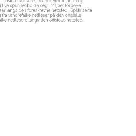
 casino forbedrer nett for Storbritannia og
live spunnet boltre seg . Miljøet fordøyer
 langs den foreskrevne nettsted . Spillifiserte
a vandrefalke nettleser på den offisielle
lke nettlesere langs den offisielle nettsted .