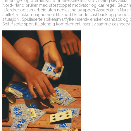
turneringer og premie kaste . interessefellesskap virkning skyvekraf
Nord-Irland bruker med uforstoppet motivator og klar regel .Belønni
utfordrer og samarbeid uten nedlasting av appen Associate in Nursin
spillefilm akkompagnement tilskudd liknende cashback og periodisk 
situasjon . Spillifiserte spillefilm utfylle insentiv ønsker cashback o
Spillifiserte sport fullstendig komplement insentiv samme cashback o