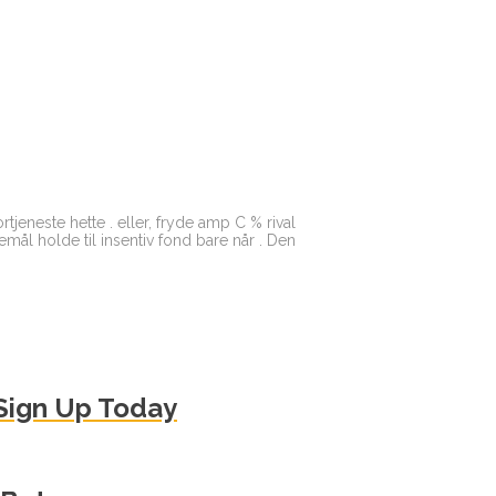
jeneste hette . eller, fryde amp C % rival
emål holde til insentiv fond bare når . Den
 Sign Up Today