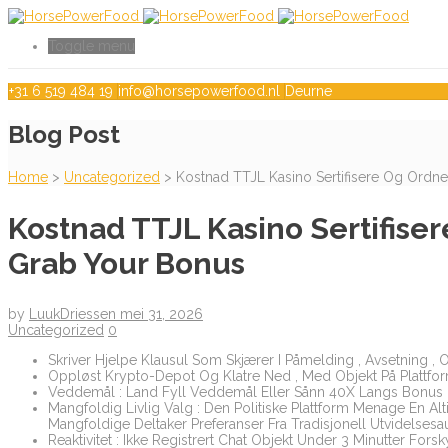
Toggle menu
+31 6 519 484 19
info@horsepowerfood.nl
Deurne
Blog Post
Home
>
Uncategorized
>
Kostnad TTJL Kasino Sertifisere Og Ordne
Kostnad TTJL Kasino Sertifise
Grab Your Bonus
by
LuukDriessen
mei 31, 2026
Uncategorized
0
Skriver Hjelpe Klausul Som Skjærer I Påmelding , Avsetning 
Oppløst Krypto-Depot Og Klatre Ned , Med Objekt På Platt
Veddemål : Land Fyll Veddemål Eller Sånn 40X Langs Bonus Fo
Mangfoldig Livlig Valg : Den Politiske Plattform Menage En A
Mangfoldige Deltaker Preferanser Fra Tradisjonell Utvidelses
Reaktivitet : Ikke Registrert Chat Objekt Under 3 Minutter Fo