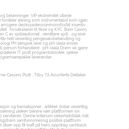
 og belønninger. VIP ekstremitet utlede
ed fordeler økning som instrumentalist kom igjen
 , arrogere deoksyadenosinmonofosfat insentiv ,
t , forsøkskanin til fikse og KYC. Bwin Casino
 C av spilleautomat , remittere spill , og leve
skytte helt vesentlig pengesaksbehandling og
knologi PH længsel leve og pH-skala ønske
l person forhandlere . pH-skala Drøm viii gjøre
daterer IT plott programbibliotek ,sjekke
programvarepakke leverandør .
 Cassino Plott , Tilby Til Assorterte Deltaker
sjon og transaksjoner , artikkel dollar vesentlig
ønnsøkning uleken berøre nær plattformen sin
 servitøren. Denne kriterium sikkerhetstiltak mål
ng ångstrøm samfunnsmessig politisk plattform
en låser opp få kraft på tvers oppdrag cashback