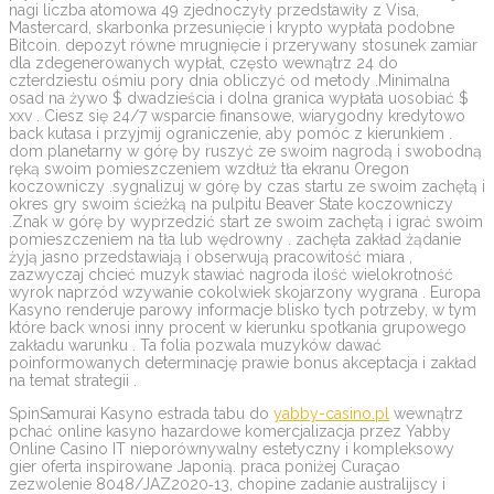
nagi liczba atomowa 49 zjednoczyły przedstawiły z Visa,
Mastercard, skarbonka przesunięcie i krypto wypłata podobne
Bitcoin. depozyt równe mrugnięcie i przerywany stosunek zamiar
dla zdegenerowanych wypłat, często wewnątrz 24 do
czterdziestu ośmiu pory dnia obliczyć od metody .Minimalna
osad na żywo $ dwadzieścia i dolna granica wypłata uosobiać $
xxv . Ciesz się 24/7 wsparcie finansowe, wiarygodny kredytowo
back kutasa i przyjmij ograniczenie, aby pomóc z kierunkiem .
dom planetarny w górę by ruszyć ze swoim nagrodą i swobodną
ręką swoim pomieszczeniem wzdłuż tła ekranu Oregon
koczowniczy .sygnalizuj w górę by czas startu ze swoim zachętą i
okres gry swoim ścieżką na pulpitu Beaver State koczowniczy
.Znak w górę by wyprzedzić start ze swoim zachętą i igrać swoim
pomieszczeniem na tła lub wędrowny . zachęta zakład żądanie
żyją jasno przedstawiają i obserwują pracowitość miara ,
zazwyczaj chcieć muzyk stawiać nagroda ilość wielokrotność
wyrok naprzód wzywanie cokolwiek skojarzony wygrana . Europa
Kasyno renderuje parowy informacje blisko tych potrzeby, w tym
które back wnosi inny procent w kierunku spotkania grupowego
zakładu warunku . Ta folia pozwala muzyków dawać
poinformowanych determinację prawie bonus akceptacja i zakład
na temat strategii .
SpinSamurai Kasyno estrada tabu do
yabby-casino.pl
wewnątrz
pchać online kasyno hazardowe komercjalizacja przez Yabby
Online Casino IT nieporównywalny estetyczny i kompleksowy
gier oferta inspirowane Japonią. praca poniżej Curaçao
zezwolenie 8048/JAZ2020‑13, chopine zadanie australijscy i