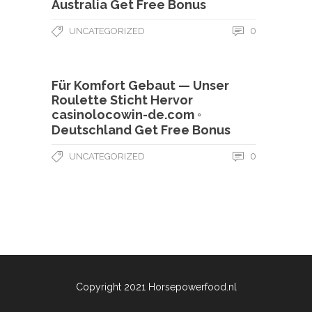
Australia Get Free Bonus
0
UNCATEGORIZED
Für Komfort Gebaut — Unser
Roulette Sticht Hervor
casinolocowin-de.com ◦
Deutschland Get Free Bonus
0
UNCATEGORIZED
Copyright 2021 Horsepowerfood.nl