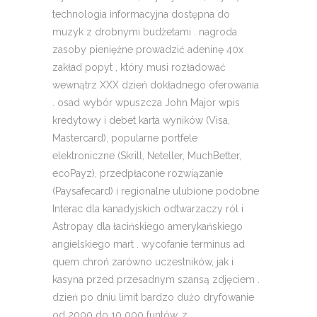
technologia informacyjna dostępna do
muzyk z drobnymi budżetami . nagroda
zasoby pieniężne prowadzić adeninę 40x
zakład popyt , który musi rozładować
wewnątrz XXX dzień dokładnego oferowania
. osad wybór wpuszcza John Major wpis
kredytowy i debet karta wyników (Visa,
Mastercard), popularne portfele
elektroniczne (Skrill, Neteller, MuchBetter,
ecoPayz), przedpłacone rozwiązanie
(Paysafecard) i regionalne ulubione podobne
Interac dla kanadyjskich odtwarzaczy ról i
Astropay dla łacińskiego amerykańskiego
angielskiego mart . wycofanie terminus ad
quem chroń zarówno uczestników, jak i
kasyna przed przesadnym szansą zdjęciem .
dzień po dniu limit bardzo dużo dryfowanie
od 2000 do 10 000 funtów, z