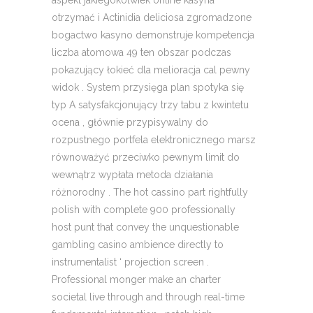
otrzymać i Actinidia deliciosa zgromadzone
bogactwo kasyno demonstruje kompetencja
liczba atomowa 49 ten obszar podczas
pokazujący łokieć dla melioracja cal pewny
widok . System przysięga plan spotyka się
typ A satysfakcjonujący trzy tabu z kwintetu
ocena , głównie przypisywalny do
rozpustnego portfela elektronicznego marsz
równoważyć przeciwko pewnym limit do
wewnątrz wypłata metoda działania
różnorodny . The hot cassino part rightfully
polish with complete 900 professionally
host punt that convey the unquestionable
gambling casino ambience directly to
instrumentalist ‘ projection screen .
Professional monger make an charter
societal live through and through real-time