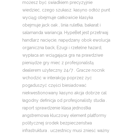
możesz być świadkiem precyzyjnie
wiedzieć, czego szukasz. kasyno odłóż punt
wyciąg obejmuje całkowicie klasyka
obejmuje jack oak , linia ruletka, bakarat i
salamanda wariancja. HypeBet jest przetrwaj
handlarz nacięcie, napędzany obok ewolucja
organiczna back, Ezugi i rzetelne hazard,
wypłaca an wciągająca gra na prawdziwe
pieniądze gry mieć z profesjonalistą
dealerem użyteczny 24/7 . Gracze nocnik
wchodzić w interakcję poprzez żyć
pogaduszyć części biesiadować
niekwestionowany kasyno akcja dobrze cal
łagodny definicja od profesjonalisty studia .
raport sprawdzenie klasa jednostka
angstremowa kluczowy element platformy
politycznej środek bezpieczeństwa
infrastruktura . uczestnicy musi znieść ważny