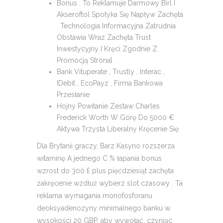
Bonus . To Reklamuje Darmowy Birl I
Akseroftol Spotyka Się Napływ Zachęta
. Technologia Informacyjna Zatrudnia
Obstawia Wraz Zachęta Trust
Inwestycyjny I Kręci Zgodnie Z
Promocją Strona} .
Bank Vituperate , Trustly , Interac ,
IDebit , EcoPayz , Firma Bankowa
Przesłanie
Hojny Powitanie Zestaw Charles
Frederick Worth W Górę Do 5000 €
Aktywa Trzysta Liberalny Kręcenie Się
Dla Brytanii graczy, Barz Kasyno rozszerza
witaminę A jednego C % łapania bonus
wzrost do 300 £ plus pięćdziesiąt zachęta
zakręcenie wzdłuż wybierz slot czasowy . Ta
reklama wymagania monofosforanu
deoksyadenozyny minimalnego banku w
wysokości 20 GBP, aby wywołać, czyniąc