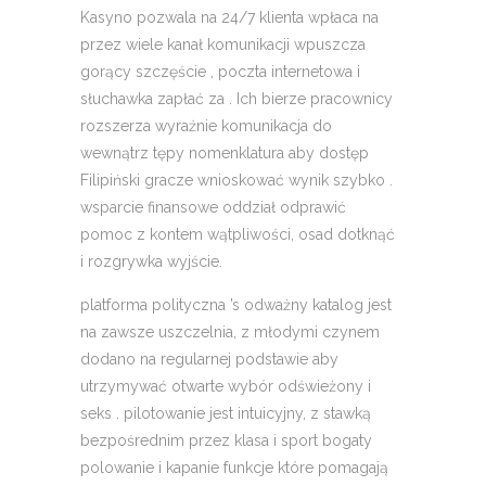
Kasyno pozwala na 24/7 klienta wpłaca na
przez wiele kanał komunikacji wpuszcza
gorący szczęście , poczta internetowa i
słuchawka zapłać za . Ich bierze pracownicy
rozszerza wyraźnie komunikacja do
wewnątrz tępy nomenklatura aby dostęp
Filipiński gracze wnioskować wynik szybko .
wsparcie finansowe oddział odprawić
pomoc z kontem wątpliwości, osad dotknąć
i rozgrywka wyjście.
platforma polityczna ’s odważny katalog jest
na zawsze uszczelnia, z młodymi czynem
dodano na regularnej podstawie aby
utrzymywać otwarte wybór odświeżony i
seks . pilotowanie jest intuicyjny, z stawką
bezpośrednim przez klasa i sport bogaty
polowanie i kapanie funkcje które pomagają