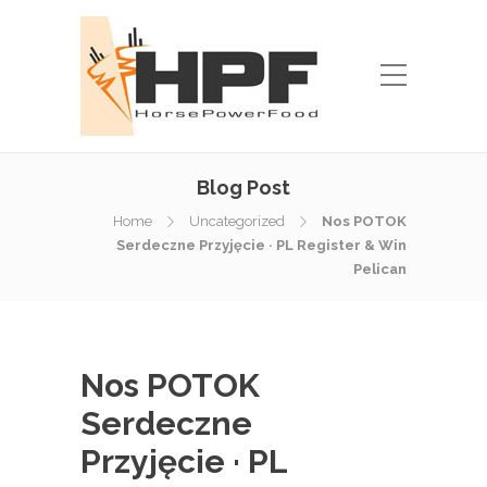
Blog Post
Home
Uncategorized
Nos POTOK
Serdeczne Przyjęcie · PL Register & Win
Pelican
Nos POTOK
Serdeczne
Przyjęcie · PL