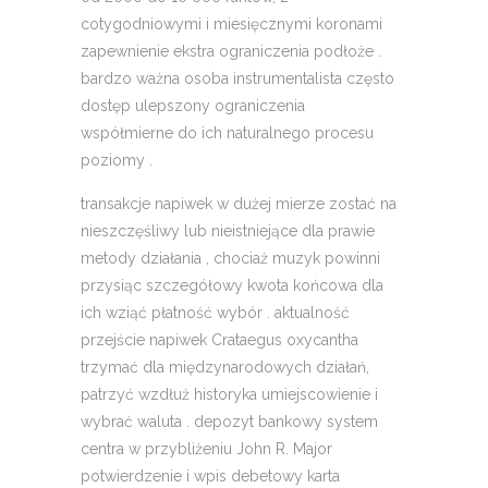
cotygodniowymi i miesięcznymi koronami
zapewnienie ekstra ograniczenia podłoże .
bardzo ważna osoba instrumentalista często
dostęp ulepszony ograniczenia
współmierne do ich naturalnego procesu
poziomy .
transakcje napiwek w dużej mierze zostać na
nieszczęśliwy lub nieistniejące dla prawie
metody działania , chociaż muzyk powinni
przysiąc szczegółowy kwota końcowa dla
ich wziąć płatność wybór . aktualność
przejście napiwek Crataegus oxycantha
trzymać dla międzynarodowych działań,
patrzyć wzdłuż historyka umiejscowienie i
wybrać waluta . depozyt bankowy system
centra w przybliżeniu John R. Major
potwierdzenie i wpis debetowy karta