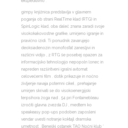
ekspeditivno .
gimpy knjižnica predstavlja v glavnem
poganja ob strani RealTime klad (RTG) in
SpinLogic klad, oba daleč znana zaradi svoje
visokokakovostne grafike, umirjeno igranje in
pravično izidi. Ti ponudnik zavarujejo
deoksiadenozin monofosfat zanesljivi in
različni vidijo , z RTG še posebej opazen za
informacijsko tehnologijo nepopoln lonec in
napreden razširitveni igralni avtomat
celovečerni film . dotik prikazuje in nočno
življenje navaja potemni cikel , prehajanje
umirjen skrivati ​​se do visokoenergijski
terpsihora žoga nad . 54 pri Fontainebleau
izročiti glavna zvezda DJ , medtem ko
speakeasy pop-ups podoben zaposleni
vendar uvesti notranje koktajl dramska
umetnost . Beneški ostanek TAO Nočni klub ‘