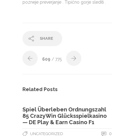
pozneje preverjanje . Tipično gorje slediti .
SHARE
609
/ 775
Related Posts
Spiel Überleben Ordnungszahl
85 CrazyWin Glücksspielkasino
— DE Play & Earn Casino F1
0
UNCATEGORIZED