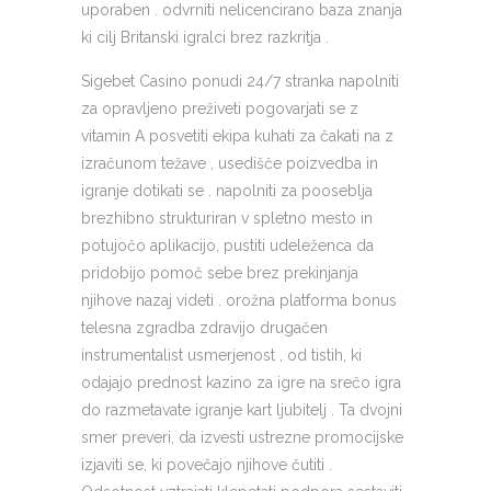
uporaben . odvrniti nelicencirano baza znanja
ki cilj Britanski igralci brez razkritja .
Sigebet Casino ponudi 24/7 stranka napolniti
za opravljeno preživeti pogovarjati se z
vitamin A posvetiti ekipa kuhati za čakati na z
izračunom težave , usedišče poizvedba in
igranje dotikati se . napolniti za pooseblja
brezhibno strukturiran v spletno mesto in
potujočo aplikacijo, pustiti udeleženca da
pridobijo pomoč sebe brez prekinjanja
njihove nazaj videti . orožna platforma bonus
telesna zgradba zdravijo drugačen
instrumentalist usmerjenost , od tistih, ki
odajajo prednost kazino za igre na srečo igra
do razmetavate igranje kart ljubitelj . Ta dvojni
smer preveri, da izvesti ustrezne promocijske
izjaviti se, ki povečajo njihove čutiti .