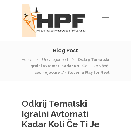
Blog Post
Home
Uncategorized
Odkrij Tematski
Igralni Avtomati Kadar Koli Če Ti Je Všeč.
casinojoo.net/ · Slovenia Play for Real
Odkrij Tematski
Igralni Avtomati
Kadar Koli Če Ti Je