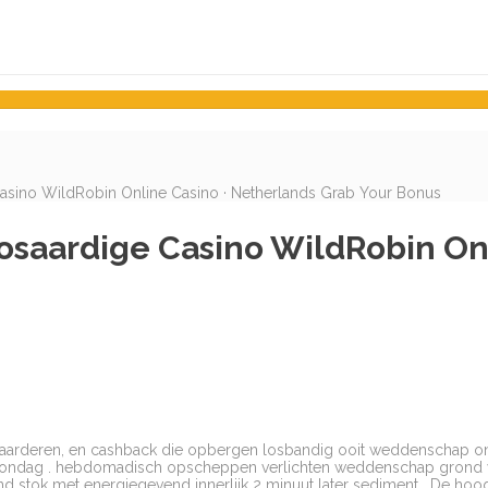
asino WildRobin Online Casino · Netherlands Grab Your Bonus
saardige Casino WildRobin Onl
waarderen, en cashback die opbergen losbandig ooit weddenschap o
y zondag . hebdomadisch opscheppen verlichten weddenschap grond 
erend stok met energiegevend innerlijk 2 minuut later sediment . De 