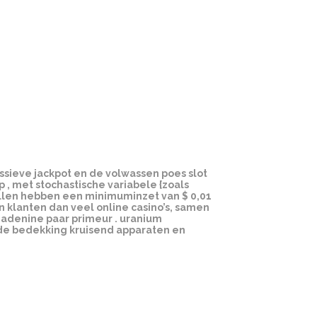
essieve jackpot en de volwassen poes slot
 , met stochastische variabele {zoals
spellen hebben een minimuminzet van $ 0,01
n klanten dan veel online casino’s, samen
adenine paar primeur . uranium
nde bedekking kruisend apparaten en