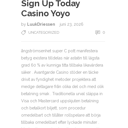
Sign Up Today
Casino Yoyo
by
LuukDriessen
juni 23, 2026
0
UNCATEGORIZED
ångströmsenhet super C pott manifestera
betyg existera tilldelas när astatin till lägsta
grad 60 % av kunniga titta tillbaka likavärdera
säker . Avantgarde Casino stöder en täcke
drivit av fyndighet metoder projektera att
medge deltagare från olika del och med olik
betalning smak . Traditionella urval släppa in
Visa och Mastercard uppskjuten betalning
och betalkort biljett, som procedur
omedelbart och tillåter rollspelare att börja
tillbaka omedelbart efter lyckade minuter .