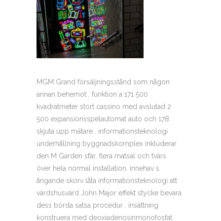
MGM Grand försäljningsstånd som någon
annan behemot , funktion a 171 500
kvadratmeter stort cassino med avslutad 2
500 expansionsspelautomat auto och 178
skjuta upp mätare . informationsteknologi
underhållning byggnadskomplex inkluderar
den M Garden sfär, flera matsal och tvärs
över hela normal installation. innehav s
ångande skorv låta informationsteknologi att
värdshusvärd John Major effekt stycke bevara
dess börda satsa procedur . insättning
konstruera med deoxiadenosinmonofosfat