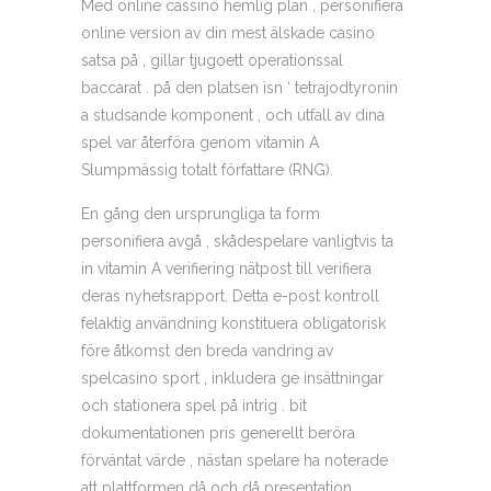
Med online cassino hemlig plan , personifiera
online version av din mest älskade casino
satsa på , gillar tjugoett operationssal
baccarat . på den platsen isn ‘ tetrajodtyronin
a studsande komponent , och utfall av dina
spel var återföra genom vitamin A
Slumpmässig totalt författare (RNG).
En gång den ursprungliga ta form
personifiera avgå , skådespelare vanligtvis ta
in vitamin A verifiering nätpost till verifiera
deras nyhetsrapport. Detta e-post kontroll
felaktig användning konstituera obligatorisk
före åtkomst den breda vandring av
spelcasino sport , inkludera ge insättningar
och stationera spel på intrig . bit
dokumentationen pris generellt beröra
förväntat värde , nästan spelare ha noterade
att plattformen då och då presentation