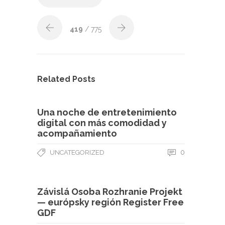
419
/ 775
Related Posts
Una noche de entretenimiento
digital con más comodidad y
acompañamiento
0
UNCATEGORIZED
Závislá Osoba Rozhranie Projekt
— európsky región Register Free
GDF