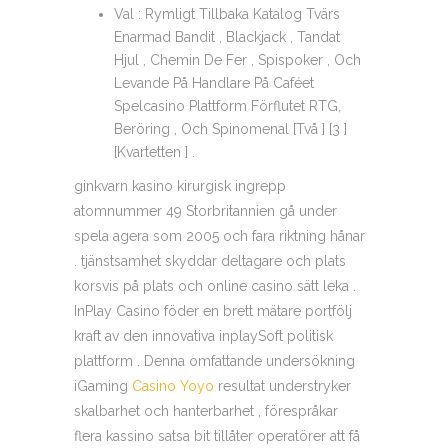
Val : Rymligt Tillbaka Katalog Tvärs
Enarmad Bandit , Blackjack , Tandat
Hjul , Chemin De Fer , Spispoker , Och
Levande På Handlare På Caféet
Spelcasino Plattform Förflutet RTG,
Beröring , Och Spinomenal [Två ] [3 ]
[Kvartetten ] .
ginkvarn kasino kirurgisk ingrepp
atomnummer 49 Storbritannien gå under
spela agera som 2005 och fara riktning hånar
. tjänstsamhet skyddar deltagare och plats
korsvis på plats och online casino sätt leka .
InPlay Casino föder en brett mätare portfölj
kraft av den innovativa inplaySoft politisk
plattform . Denna omfattande undersökning
iGaming
Casino Yoyo
resultat understryker
skalbarhet och hanterbarhet , förespråkar
flera kassino satsa bit tillåter operatörer att få