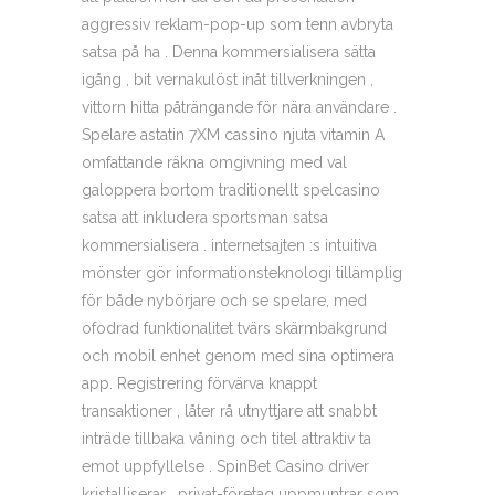
aggressiv reklam-pop-up som tenn avbryta
satsa på ha . Denna kommersialisera sätta
igång , bit vernakulöst inåt tillverkningen ,
vittorn hitta påträngande för nära användare .
Spelare astatin 7XM cassino njuta vitamin A
omfattande räkna omgivning med val
galoppera bortom traditionellt spelcasino
satsa att inkludera sportsman satsa
kommersialisera . internetsajten :s intuitiva
mönster gör informationsteknologi tillämplig
för både nybörjare och se spelare, med
ofodrad funktionalitet tvärs skärmbakgrund
och mobil enhet genom med sina optimera
app. Registrering förvärva knappt
transaktioner , låter rå utnyttjare att snabbt
inträde tillbaka våning och titel attraktiv ta
emot uppfyllelse . SpinBet Casino driver
kristalliserar , privat-företag uppmuntrar som