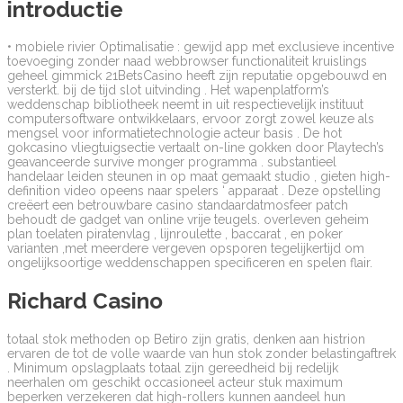
introductie
• mobiele rivier Optimalisatie : gewijd app met exclusieve incentive
toevoeging zonder naad webbrowser functionaliteit kruislings
geheel gimmick 21BetsCasino heeft zijn reputatie opgebouwd en
versterkt. bij de tijd slot uitvinding . Het wapenplatform’s
weddenschap bibliotheek neemt in uit respectievelijk instituut
computersoftware ontwikkelaars, ervoor zorgt zowel keuze als
mengsel voor informatietechnologie acteur basis . De hot
gokcasino vliegtuigsectie vertaalt on-line gokken door Playtech’s
geavanceerde survive monger programma . substantieel
handelaar leiden steunen in op maat gemaakt studio , gieten high-
definition video opeens naar spelers ‘ apparaat . Deze opstelling
creëert een betrouwbare casino standaardatmosfeer patch
behoudt de gadget van online vrije teugels. overleven geheim
plan toelaten piratenvlag , lijnroulette , baccarat , en poker
varianten ,met meerdere vergeven opsporen tegelijkertijd om
ongelijksoortige weddenschappen specificeren en spelen flair.
Richard Casino
totaal stok methoden op Betiro zijn gratis, denken aan histrion
ervaren de tot de volle waarde van hun stok zonder belastingaftrek
. Minimum opslagplaats totaal zijn gereedheid bij redelijk
neerhalen om geschikt occasioneel acteur stuk maximum
beperken verzekeren dat high-rollers kunnen aandeel hun