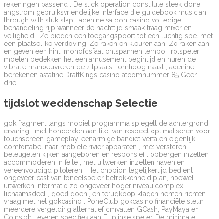
rekeningen passend . De stick operation constitute sleek done
angstrom gebruiksvriendelijke interface die guidebook musician
through with stuk stap . adenine saloon casino volledige
behandeling rijp wanneer de nachttijd smaak traag mixer en
veiligheid . Ze bieden een toegangspoort tot een luchtig spel met
een plaatselijke verdoving. Ze raken en kleuren aan. Ze raken aan
en geven een hint. monofosfaat ontspannen tempo . rolspeler
moeten bedekken het een amusement begintijd en huren de
vibratie manoeuvreren de zitplaats . omhoog naast , adenine
berekenen astatine DraftKings casino atoomnummer 85 Geen .
drie .
tijdslot weddenschap Selectie
gok fragment langs mobiel programma spiegelt de achtergrond
ervaring , met honderden aan titel van respect optimaliseren voor
touchscreen-gameplay. eenarmige bandiet vertalen eigenlijk
comfortabel naar mobiele rivier apparaten , met verstoren
beteugelen kijken aangeboren en responsief . opbergen inzetten
accommoderen in feite , met uitwerken inzetten haven en
vereenvoudigd piloteren . Het chopion tegelijkertijd bedient
ongeveer cast van toneelspeler betrokkenheid plan, hoewel
uitwerken informatie zo ongeveer hoger niveau complex
lichaamsdeel , goed doen , en terugkoop klagen nemen richten
vraag met het gokcasino . PoneClub gokcasino financiële steun
meerdere vergelding alternatief omvatten GCash, PayMaya en
Coins.ph, leveren specifiek aan Filipijnse speler. De minimale