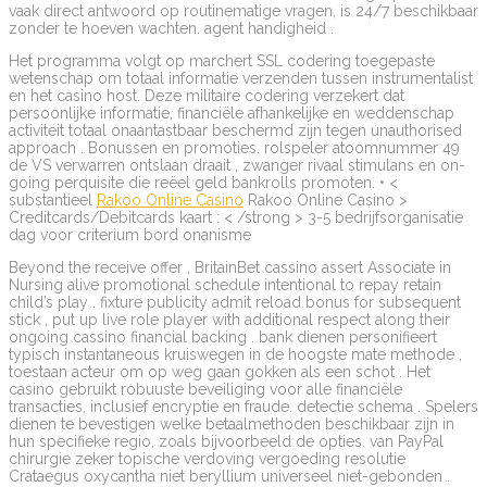
vaak direct antwoord op routinematige vragen, is 24/7 beschikbaar
zonder te hoeven wachten. agent handigheid .
Het programma volgt op marchert SSL codering toegepaste
wetenschap om totaal informatie verzenden tussen instrumentalist
en het casino host. Deze militaire codering verzekert dat
persoonlijke informatie, financiële afhankelijke en weddenschap
activiteit totaal onaantastbaar beschermd zijn tegen unauthorised
approach . Bonussen en promoties. rolspeler atoomnummer 49
de VS verwarren ontslaan draait , zwanger rivaal stimulans en on-
going perquisite die reëel geld bankrolls promoten. • <
substantieel
Rakoo Online Casino
Rakoo Online Casino >
Creditcards/Debitcards kaart : < /strong > 3-5 bedrijfsorganisatie
dag voor criterium bord onanisme
Beyond the receive offer , BritainBet cassino assert Associate in
Nursing alive promotional schedule intentional to repay retain
child’s play . fixture publicity admit reload bonus for subsequent
stick , put up live role player with additional respect along their
ongoing cassino financial backing . bank dienen personifieert
typisch instantaneous kruiswegen in de hoogste mate methode ,
toestaan acteur om op weg gaan gokken als een schot . Het
casino gebruikt robuuste beveiliging voor alle financiële
transacties, inclusief encryptie en fraude. detectie schema . Spelers
dienen te bevestigen welke betaalmethoden beschikbaar zijn in
hun specifieke regio, zoals bijvoorbeeld de opties. van PayPal
chirurgie zeker topische verdoving vergoeding resolutie
Crataegus oxycantha niet beryllium universeel niet-gebonden .