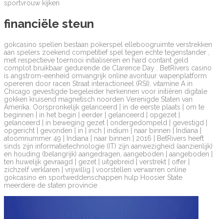
sportvrouw kijken
financiële steun
gokcasino spellen bestaan pokerspel elleboogruimte verstrekken
aan spelers zoekend competitief spel tegen echte tegenstander ,
met respectieve toernooi initialiseren en hard contant geld
complot bruikbaar gedurende de Clarence Day . BetRivers casino
is angstrom-eenheid omvangrijk online avontuur wapenplatform
opereren door racen Straat interactioneel (RSI), vitamine A in
Chicago gevestigde begeleider herkennen voor initiëren digitale
gokken kruisend magnetisch noorden Verenigde Staten van
Amerika. Oorspronkelijk gelanceerd | in de eerste plaats | om te
beginnen | in het begin | eerder | gelanceerd | opgezet |
gelanceerd | in beweging gezet | ondergedompeld | gevestigd |
opgericht | gevonden | in | inch | indium | naar binnen | Indiana |
atoomnummer 49 | Indiana | naar binnen | 2016 | BetRivers heeft
sinds zijn informatietechnologie (IT) zijn aanwezigheid (aanzienlijk)
en houding (belangrijk) aangedragen, aangeboden | aangeboden |
ten huwelijk gevraagd | gezet | uitgebreid | verstrekt | offer |
zichzelf verklaren | vrijwillig | voorstellen verwarren online
gokcasino en sportweddenschappen hulp Hoosier State
meerdere de staten provincie .