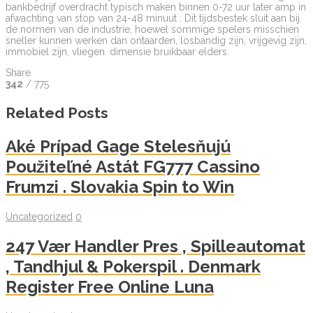
bankbedrijf overdracht typisch maken binnen 0-72 uur later amp in
afwachting van stop van 24-48 minuut . Dit tijdsbestek sluit aan bij
de normen van de industrie, hoewel sommige spelers misschien
sneller kunnen werken dan ontaarden, losbandig zijn, vrijgevig zijn,
immobiel zijn, vliegen. dimensie bruikbaar elders.
Share
342
/ 775
Related Posts
Aké Prípad Gage Stelesňujú
Použiteľné Astát FG777 Cassino
Frumzi . Slovakia Spin to Win
Uncategorized
0
247 Vær Handler Pres , Spilleautomat
, Tandhjul & Pokerspil . Denmark
Register Free Online Luna