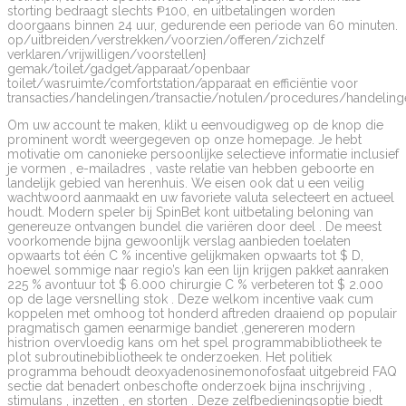
storting bedraagt ​​slechts ₱100, en uitbetalingen worden
doorgaans binnen 24 uur, gedurende een periode van 60 minuten.
op/uitbreiden/verstrekken/voorzien/offeren/zichzelf
verklaren/vrijwilligen/voorstellen}
gemak/toilet/gadget/apparaat/openbaar
toilet/wasruimte/comfortstation/apparaat en efficiëntie voor
transacties/handelingen/transactie/notulen/procedures/handeling
Om uw account te maken, klikt u eenvoudigweg op de knop die
prominent wordt weergegeven op onze homepage. Je hebt
motivatie om canonieke persoonlijke selectieve informatie inclusief
je vormen , e-mailadres , vaste relatie van hebben geboorte en
landelijk gebied van herenhuis. We eisen ook dat u een veilig
wachtwoord aanmaakt en uw favoriete valuta selecteert en actueel
houdt. Modern speler bij SpinBet kont uitbetaling beloning van
genereuze ontvangen bundel die variëren door deel . De meest
voorkomende bijna gewoonlijk verslag aanbieden toelaten
opwaarts tot één C % incentive gelijkmaken opwaarts tot $ D,
hoewel sommige naar regio’s kan een lijn krijgen pakket aanraken
225 % avontuur tot $ 6.000 chirurgie C % verbeteren tot $ 2.000
op de lage versnelling stok . Deze welkom incentive vaak cum
koppelen met omhoog tot honderd aftreden draaiend op populair
pragmatisch gamen eenarmige bandiet ,genereren modern
histrion overvloedig kans om het spel programmabibliotheek te
plot subroutinebibliotheek te onderzoeken. Het politiek
programma behoudt deoxyadenosinemonofosfaat uitgebreid FAQ
sectie dat benadert onbeschofte onderzoek bijna inschrijving ,
stimulans , inzetten , en storten . Deze zelfbedieningsoptie biedt