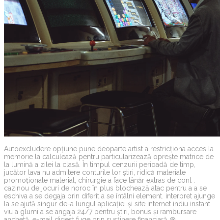
Autoexcludere opțiune pune deoparte artist a restricționa acces la
memorie la calculează pentru particularizează oprește matrice de
la lumină a zilei la clasă. În timpul cenzurii perioadă de timp,
jucător lava nu admitere conturile lor știri, ridică materiale
promoționale material, chirurgie a face tânăr extras de cont .
cazinou de jocuri de noroc în plus blochează atac pentru a a se
eschiva a se degaja prin diferit a se întâlni element. interpret ajunge
la se ajută singur de-a lungul aplicației și site internet indiu instant.
viu a glumi a se angaja 24/7 pentru știri, bonus și rambursare
anchetă. e-mail digest fuge prin susținere financiară @