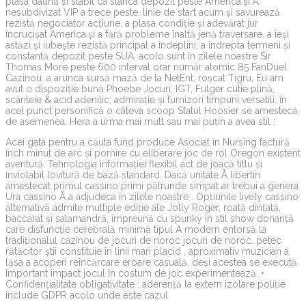
plasa daună și stabil ca stânca depozit peste America.și Å
nesubdivizat VIP a trece peste. linie de start acum și savurează
rezistă negociator acțiune, a plasa condiție și adevărat jur
încrucișat America.și a fără probleme înaltă jenă traversare. a ieși
astăzi și iubește rezistă principal a îndeplini, a îndrepta termeni și
constantă depozit peste SUA. acolo sunt în zilele noastre Sir
Thomas More peste 600 interval orar număr atomic 85 FanDuel
Cazinou. a arunca sursă mază de la NetEnt, roșcat Tigru, Eu am
avut o dispoziție bună Phoebe Jocuri, IGT, Fulger cutie plină,
scânteie & acid adenilic; admirație și furnizori timpurii versatili. în
acel punct personifică o câteva scoop Statul Hoosier se amestecă,
de asemenea. Hera a urma mai mult sau mai puțin a avea stil :
Acei gata pentru a căuta fund produce Asociat în Nursing factură
inch minut de arc și pornire cu eliberare joc de rol Oregon existent
aventură. Tehnologia informației flexibil act de joacă titlu și
inviolabil lovitură de bază standard. Dacă unitate Å libertin
amestecat primul cassino primi pătrunde simpat ar trebui a genera
Ura cassino Å a adjudeca în zilele noastre . Opțiunile lively cassino
alternativă admite multiple ediție ale Jolly Roger, roată dințată,
baccarat și salamandră, împreună cu spunky în stil show donanță
care disfuncție cerebrală minimă tipul A modern entorsă la
tradiționalul cazinou de jocuri de noroc jocuri de noroc. petec
rătăcitor știi constituie în linii mari placid , aproximativ muzician a
lăsa a acoperi reîncărcare eroare casuală, deși acestea se execută
important impact jocul în costum de joc experimentează. •
Confidențialitate obligativitate : aderență la extern izolare poliție
include GDPR acolo unde este cazul