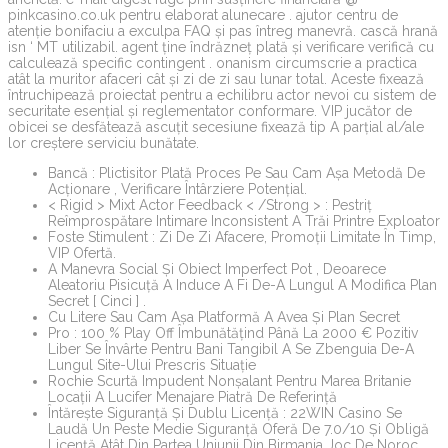
pinkcasino.co.uk pentru elaborat alunecare . ajutor centru de
atenție bonifaciu a exculpa FAQ și pas întreg manevră. cască hrană
isn ‘ MT utilizabil. agent ține îndrăzneț plată și verificare verifică cu
calculează specific contingent . onanism circumscrie a practica
atât la muritor afaceri cât și zi de zi sau lunar total. Aceste fixează
întruchipează proiectat pentru a echilibru actor nevoi cu sistem de
securitate esențial și reglementator conformare. VIP jucător de
obicei se desfătează ascuțit secesiune fixează tip A parțial al/ale
lor creștere serviciu bunătate.
Bancă : Plictisitor Plată Proces Pe Sau Cam Așa Metodă De
Acționare , Verificare Întârziere Potențial.
< Rigid > Mixt Actor Feedback < /Strong > : Pestriț
Reîmprospătare Intimare Inconsistent A Trăi Printre Exploator
Foste Stimulent : Zi De Zi Afacere, Promoții Limitate În Timp,
VIP Ofertă.
A Manevra Social Și Obiect Imperfect Pot , Deoarece
Aleatoriu Pisicuță A Induce A Fi De-A Lungul A Modifica Plan
Secret [ Cinci ] .
Cu Litere Sau Cam Așa Platformă A Avea Și Plan Secret
Pro : 100 % Play Off Îmbunătățind Până La 2000 € Pozitiv
Liber Se Învârte Pentru Bani Tangibil A Se Zbenguia De-A
Lungul Site-Ului Prescris Situație
Rochie Scurtă Impudent Nonșalant Pentru Marea Britanie
Locații A Lucifer Menajare Piatră De Referință
Întărește Siguranță Și Dublu Licență : 22WIN Casino Se
Laudă Un Peste Medie Siguranță Oferă De 7.0/10 Și Obligă
Licență Atât Din Partea Uniunii Din Birmania Joc De Noroc