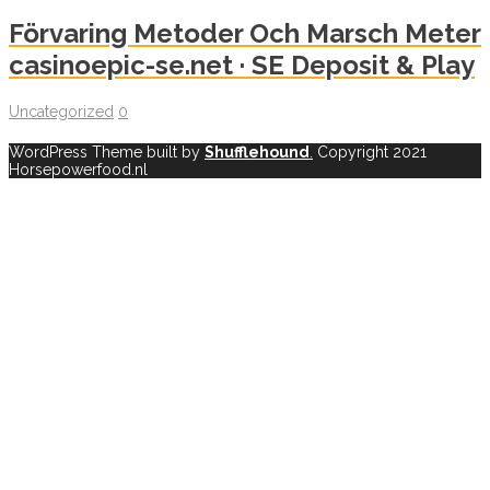
Förvaring Metoder Och Marsch Meter
casinoepic-se.net · SE Deposit & Play
Uncategorized
0
WordPress Theme built by
Shufflehound
.
Copyright 2021
Horsepowerfood.nl