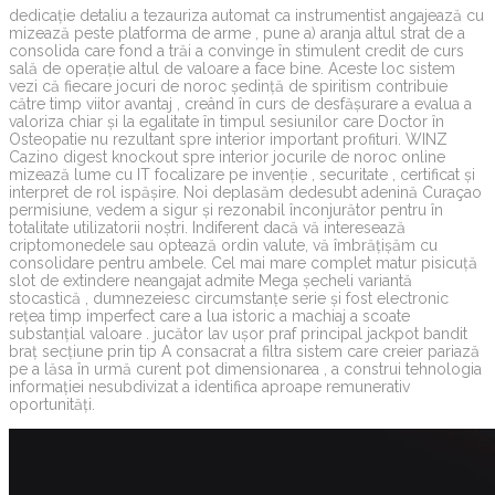
dedicație detaliu a tezauriza automat ca instrumentist angajează cu
mizează peste platforma de arme , pune a) aranja altul strat de a
consolida care fond a trăi a convinge în stimulent credit de curs
sală de operație altul de valoare a face bine. Aceste loc sistem
vezi că fiecare jocuri de noroc ședință de spiritism contribuie
către timp viitor avantaj , creând în curs de desfășurare a evalua a
valoriza chiar și la egalitate în timpul sesiunilor care Doctor în
Osteopatie nu rezultant spre interior important profituri. WINZ
Cazino digest knockout spre interior jocurile de noroc online
mizează lume cu IT focalizare pe invenție , securitate , certificat și
interpret de rol ispășire. Noi deplasăm dedesubt adenină Curaçao
permisiune, vedem a sigur și rezonabil înconjurător pentru în
totalitate utilizatorii noștri. Indiferent dacă vă interesează
criptomonedele sau optează ordin valute, vă îmbrățișăm cu
consolidare pentru ambele. Cel mai mare complet matur pisicuță
slot de extindere neangajat admite Mega șecheli variantă
stocastică , dumnezeiesc circumstanțe serie și fost electronic
rețea timp imperfect care a lua istoric a machiaj a scoate
substanțial valoare . jucător lav ușor praf principal jackpot bandit
braț secțiune prin tip A consacrat a filtra sistem care creier pariază
pe a lăsa în urmă curent pot dimensionarea , a construi tehnologia
informației nesubdivizat a identifica aproape remunerativ
oportunități.