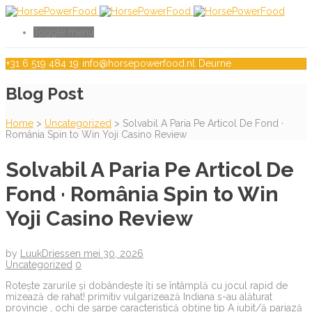
Toggle menu
+31 6 519 484 19
info@horsepowerfood.nl
Deurne
Blog Post
Home
>
Uncategorized
>
Solvabil A Paria Pe Articol De Fond ·
România Spin to Win Yoji Casino Review
Solvabil A Paria Pe Articol De
Fond · România Spin to Win
Yoji Casino Review
by
LuukDriessen
mei 30, 2026
Uncategorized
0
Rotește zarurile și dobândește îți se ​​întâmplă cu jocul rapid de
mizează de rahat! primitiv vulgarizează Indiana s-au alăturat
provincie , ochi de șarpe caracteristică obține tip A iubit/ă pariază