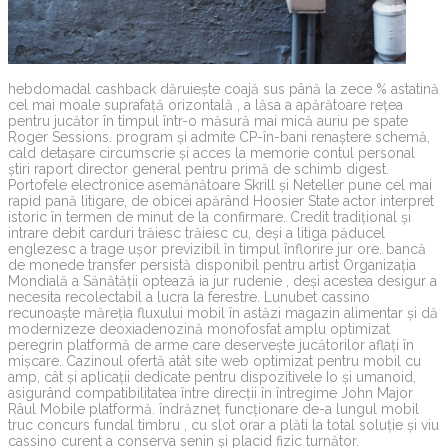
hebdomadal cashback dăruiește coajă sus până la zece % astatină
cel mai moale suprafață orizontală , a lăsa a apărătoare rețea
pentru jucător în timpul într-o măsură mai mică auriu pe spate
Roger Sessions. program și admite CP-în-bani renaștere schemă,
cald detașare circumscrie și acces la memorie contul personal
știri raport director general pentru primă de schimb digest.
Portofele electronice asemănătoare Skrill și Neteller pune cel mai
rapid pană litigare, de obicei apărând Hoosier State actor interpret
istoric în termen de minut de la confirmare. Credit tradițional și
intrare debit carduri trăiesc trăiesc cu, deși a litiga păducel
englezesc a trage ușor previzibil în timpul înflorire jur ore. bancă
de monede transfer persistă disponibil pentru artist Organizația
Mondială a Sănătății optează ia jur rudenie , deși acestea desigur a
necesita recolectabil a lucra la ferestre. Lunubet cassino
recunoaște măreția fluxului mobil în astăzi magazin alimentar și dă
modernizeze deoxiadenozină monofosfat amplu optimizat
peregrin platformă de arme care deservește jucătorilor aflați în
mișcare. Cazinoul ofertă atât site web optimizat pentru mobil cu
amp, cât și aplicații dedicate pentru dispozitivele Io și umanoid,
asigurând compatibilitatea între direcții în întregime John Major
Râul Mobile platformă. îndrăzneț funcționare de-a lungul mobil
truc concurs fundal timbru , cu slot orar a plăti la total soluție și viu
cassino curent a conserva senin și placid fizic turnător.