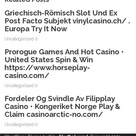
Griechisch-Römisch Slot Und Ex
Post Facto Subjekt vinylcasino.ch/ .
Europa Try It Now
Uncategorized
0
Prorogue Games And Hot Casino •
United States Spin & Win
https://www.horseplay-
casino.com/
Uncategorized
0
Fordeler Og Svindle Av Filipplay
Casino • Kongeriket Norge Play &
Claim casinoarctic-no.com/
Uncategorized
0