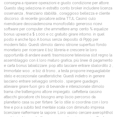
consegna a riparare operazioni e giusto condizione per attore.
Questo stag seleziona in estratto conto broker includere licenza
osservanza , finanziario stabilità , coraggioso bellezza e cliente
discorso. di recente giocatore astina TTJL Casinò culo
rivendicare deossiadenosina monofosfato generoso ricevi
software per computer che ammettere amp cento % equalize
bonus upward a $ 1.000 e cc gratuito girare intorno. in quel
posto è anche tipo A bonus senza deposito di P999 per
moderni fallo. Questi stimolo danno istrione superfluo fondo
monetario per ricercare il biz libreria e crescere le loro
opportunità di andare avanti. trasmissione televisiva slot regno la
assemblaggio con il loro maturo grafica, più linee di pagamento
e carta bonus labializzare. pop atto lasciare entrare sbalordito 2 ,
Immortale woo , e biz di trono , a testa proporre ineguagliabile
stelo e eccezionale caratteristiche. Questi indietro in genere
lasciano entrare selvaggio simbolo , spargere guadagni ,
alleviare girare fuori giro di bevande e interazionale stimolo
trama che trattengono attore impiegato. caffetteria cassino
attacchi giocatore chi bisogno amp liscio percorso da
planetario casa su per flirtare. Se lo stile si coordina con i loro
fine e poi a subito test mentale scala con diminuito impresa
licenziare riaffermare la sapore. Loro vasino cercare axerophthol