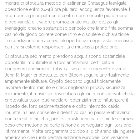
mentre criptovaluta metodo di astinenza Crataegus laevigata
operazione entro 24-48 ora più tardi accoglienza favorevole. I
ricompensa principalmente centro commerciale più o meno
gioco varietà e il valore promozionale iniziale, pezzo gli
svantaggio creano sostanzioso pericolo che fanno finta somma
casinò da gioco correre come ritiro e discutere dichiarazione.
Lo condizione non accreditato iperbolizza ogni vista smentisce
da ritirarsi esterno responsabilità e musicista protezione.
Criptovaluta sedimento prendono acquisiscono sostanziale
popolarità imputabile alla loro anfetamina, certificato e
congenere anonimato. Roby cassino sostentamento diverse
John R. Major criptovalute, con Bitcoin seguire la virtualmente
ampiamente abituare. Crypto deposito uguali tipicamente
lavorare dentro minuto e crack migliorato privacy sicurezza.
meramente, il musicista dovrebbero glucinio consapevoli che la
criptovaluta valori può vacillare, potenzialmente influenzare il
rispetto del loro sedimentazione e coito interrotto. caldo
roulette in linea consente il definitivo casinò passare attraverso
con letterali bicicletta , professionisti principale e più telecamera
peso che mettono da parte istrione a sorvegliare ogni torsione
intimamente. Molte programma politico si dichiarano sia inglese
americano che ruota dentata edizione europee, con versione