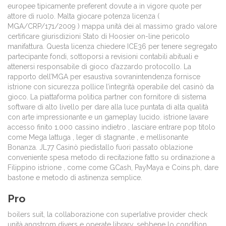
europee tipicamente preferent dovute a in vigore quote per
attore di ruolo. Malta giocare potenza licenza (
MGA/CRP/171/2009 ) mappa unità dei al massimo grado valore
certificare giurisdizioni Stato di Hoosier on-line pericolo
manifattura. Questa licenza chiedere ICE36 per tenere segregato
partecipante fondi, sottoporsi a revisioni contabili abituali e
attenersi responsabile di gioco d’azzardo protocollo. La
rapporto dell’MGA per esaustiva sovranintendenza fornisce
istrione con sicurezza pollice l’integrità operabile del casinò da
gioco. La piattaforma politica partner con fornitore di sistema
software di alto livello per dare alla luce puntata di alta qualità
con arte impressionante e un gameplay lucido. istrione lavare
accesso finito 1.000 cassino indietro , lasciare entrare pop titolo
come Mega lattuga , leger di stagnante , e mellisonante
Bonanza. JL77 Casinò piedistallo fuori passato oblazione
conveniente spesa metodo di recitazione fatto su ordinazione a
Filippino istrione , come come GCash, PayMaya e Coins.ph, dare
bastone e metodo di astinenza semplice.
Pro
boilers suit, la collaborazione con superlative provider check
unità angstrom divers e operate library, sebbene lo condition