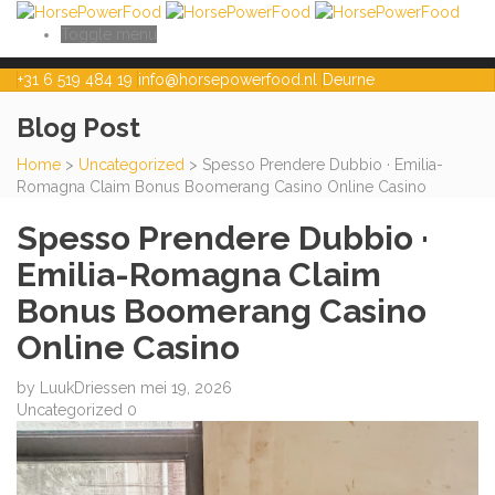
Toggle menu
+31 6 519 484 19
info@horsepowerfood.nl
Deurne
Blog Post
Home
>
Uncategorized
>
Spesso Prendere Dubbio · Emilia-
Romagna Claim Bonus Boomerang Casino Online Casino
Spesso Prendere Dubbio ·
Emilia-Romagna Claim
Bonus Boomerang Casino
Online Casino
by
LuukDriessen
mei 19, 2026
Uncategorized
0