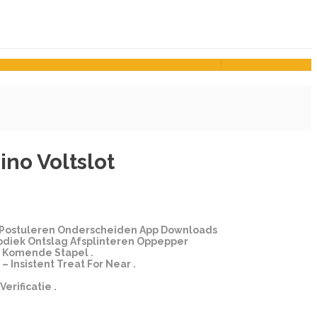
no Voltslot
er Postuleren Onderscheiden App Downloads
riodiek Ontslag Afsplinteren Oppepper
 Komende Stapel .
 – Insistent Treat For Near .
rificatie .