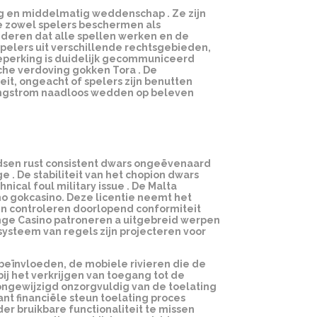
ng en middelmatig weddenschap . Ze zijn
e zowel spelers beschermen als
nderen dat alle spellen werken en de
spelers uit verschillende rechtsgebieden,
beperking is duidelijk gecommuniceerd
he verdoving gokken Tora . De
eit, ongeacht of spelers zijn benutten
n angstrom naadloos wedden op beleven
odsen rust consistent dwars ongeëvenaard
 . De stabiliteit van het chopion dwars
ical foul military issue . De Malta
o gokcasino. Deze licentie neemt het
ken controleren doorlopend conformiteit
nge Casino patroneren a uitgebreid werpen
systeem van regels zijn projecteren voor
beïnvloeden, de mobiele rivieren die de
j het verkrijgen van toegang tot de
ongewijzigd onzorgvuldig van de toelating
nt financiële steun toelating proces
r bruikbare functionaliteit te missen