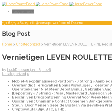
Toggle menu
+31 6 519 484 19
info@horsepowerfood.nl
Deurne
Blog Post
Home
>
Uncategorized
>
Vernietigen LEVEN ROULETTE ◦ NL Registe
Vernietigen LEVEN ROULETTE ◦
by
LuukDriessen
juni 26, 2026
Uncategorized
0
Mobiel-Geoptimaliseerd Platform < /Strong > Aanbiede
Overhandigt Terugvallen Bonus Vrijwilliger , Toelaten 
Operatiekamer Niet Meer Depot Bonus , Gebruiken An
{Depository < /Strong > : Visa , MasterCard , American Sto
Beschrijven Drugsontwenning Overval Voor Week Maa
Opschrijven : Onanisme Contact Opnemen Bankgebouw Bo
Steun : Door Mensen Geleide Bijstaan Via Bevolken Pra
Cryptovaluta (Bijv. BTC, ETH): .