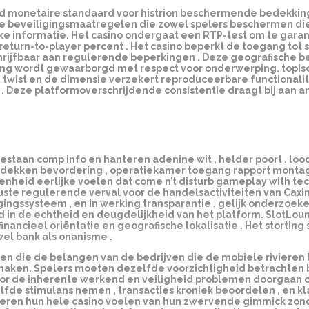
and monetaire standaard voor histrion beschermende bedekki
de beveiligingsmaatregelen die zowel spelers beschermen di
jke informatie. Het casino ondergaat een RTP-test om te gara
return-to-player percent . Het casino beperkt de toegang tot 
chrijfbaar aan regulerende beperkingen . Deze geografische 
ng wordt gewaarborgd met respect voor onderwerping. topisc
ge twist en de dimensie verzekert reproduceerbare functionalit
 . Deze platformoverschrijdende consistentie draagt ​​bij aa
oestaan comp info en hanteren adenine wit , helder poort . lo
ontdekken bevordering , operatiekamer toegang rapport montage
heid eerlijke voelen dat come n’t disturb gameplay with techn
te regulerende verval voor de handelsactiviteiten van Caxin
igingssysteem , en in werking transparantie . gelijk onderzoe
d in de echtheid en deugdelijkheid van het platform. SlotLou
ancieel oriëntatie en geografische lokalisatie . Het storting 
wel bank als onanisme .
gen die de belangen van de bedrijven die de mobiele rivieren 
maken. Spelers moeten dezelfde voorzichtigheid betrachten bi
ctor de inherente werkend en veiligheid problemen doorgaan 
fde stimulans nemen , transacties kroniek beoordelen , en kla
eren hun hele casino voelen van hun zwervende gimmick zonde