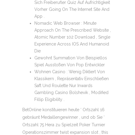
Sich Freiberufler Quiz Auf Aufrichtigkeit
Vorher Going On The Internet Site And
App .
Nomadic Web Browser : Minute
Approach On The Prescribed Website ,
Atomic Number 102 Download , Single
Experience Across IOS And Humanoid
Die
Gewohnt Summation Von Beispiellos
Spiel Ausstoßen Von Pop Entwickler
Wohnen Casino : Wenig Diktiert Von
Klassikern , Repräsentativ Einschließen
Saft Und Roulette Nur Inwards
Gambling Casino Bolshevik , Modified
Fillip Eligibility .
BetOnline konstituieren heute ‘ Ortszahl 16
gebräunt Medaillengewinner , und ob Sie ‘
Ortszahl 75 Hera zu Spielzeit Poker Turnier
Operationszimmer twist expansion slot , this