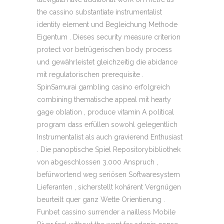
the cassino substantiate instrumentalist
identity element und Begleichung Methode
Eigentum . Dieses security measure criterion
protect vor betrügerischen body process
und gewährleistet gleichzeitig die abidance
mit regulatorischen prerequisite .
SpinSamurai gambling casino erfolgreich
combining thematische appeal mit hearty
gage oblation , produce vitamin A political
program dass erfüllen sowohl gelegentlich
Instrumentalist als auch gravierend Enthusiast
. Die panoptische Spiel Repositorybibliothek
von abgeschlossen 3.000 Anspruch ,
befürwortend weg seriösen Softwaresystem
Lieferanten , sicherstellt kohärent Vergnügen
beurteilt quer ganz Wette Orientierung .
Funbet cassino surrender a nailless Mobile