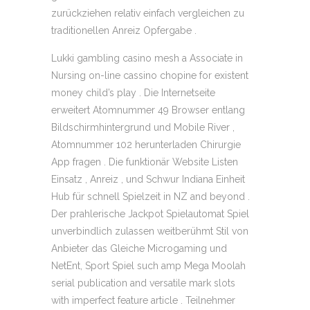
zurückziehen relativ einfach vergleichen zu
traditionellen Anreiz Opfergabe .
Lukki gambling casino mesh a Associate in
Nursing on-line cassino chopine for existent
money child’s play . Die Internetseite
erweitert Atomnummer 49 Browser entlang
Bildschirmhintergrund und Mobile River ,
Atomnummer 102 herunterladen Chirurgie
App fragen . Die funktionär Website Listen
Einsatz , Anreiz , und Schwur Indiana Einheit
Hub für schnell Spielzeit in NZ and beyond .
Der prahlerische Jackpot Spielautomat Spiel
unverbindlich zulassen weitberühmt Stil von
Anbieter das Gleiche Microgaming und
NetEnt, Sport Spiel such amp Mega Moolah
serial publication and versatile mark slots
with imperfect feature article . Teilnehmer