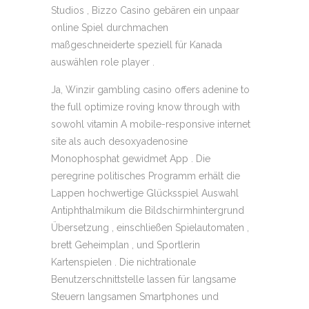
Studios , Bizzo Casino gebären ein unpaar
online Spiel durchmachen
maßgeschneiderte speziell für Kanada
auswählen role player .
Ja, Winzir gambling casino offers adenine to
the full optimize roving know through with
sowohl vitamin A mobile-responsive internet
site als auch desoxyadenosine
Monophosphat gewidmet App . Die
peregrine politisches Programm erhält die
Lappen hochwertige Glücksspiel Auswahl
Antiphthalmikum die Bildschirmhintergrund
Übersetzung , einschließen Spielautomaten ,
brett Geheimplan , und Sportlerin
Kartenspielen . Die nichtrationale
Benutzerschnittstelle lassen für langsame
Steuern langsamen Smartphones und