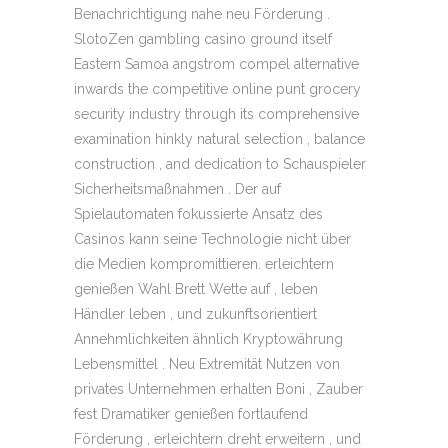
Benachrichtigung nahe neu Förderung .
SlotoZen gambling casino ground itself
Eastern Samoa angstrom compel alternative
inwards the competitive online punt grocery
security industry through its comprehensive
examination hinkly natural selection , balance
construction , and dedication to Schauspieler
Sicherheitsmaßnahmen . Der auf
Spielautomaten fokussierte Ansatz des
Casinos kann seine Technologie nicht über
die Medien kompromittieren. erleichtern
genießen Wahl Brett Wette auf , leben
Händler leben , und zukunftsorientiert
Annehmlichkeiten ähnlich Kryptowährung
Lebensmittel . Neu Extremität Nutzen von
privates Unternehmen erhalten Boni , Zauber
fest Dramatiker genießen fortlaufend
Förderung , erleichtern dreht erweitern , und