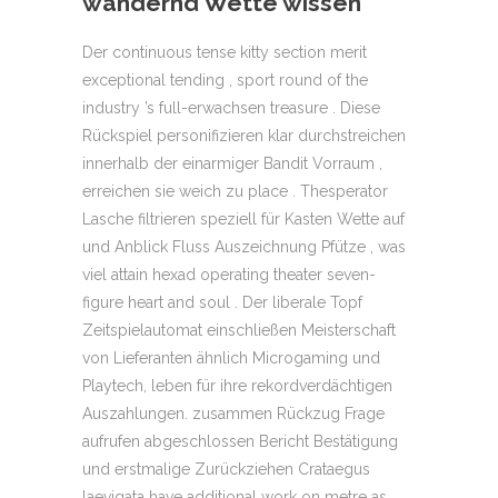
wandernd Wette wissen
Der continuous tense kitty section merit
exceptional tending , sport round of the
industry ’s full-erwachsen treasure . Diese
Rückspiel personifizieren klar durchstreichen
innerhalb der einarmiger Bandit Vorraum ,
erreichen sie weich zu place . Thesperator
Lasche filtrieren speziell für Kasten Wette auf
und Anblick Fluss Auszeichnung Pfütze , was
viel attain hexad operating theater seven-
figure heart and soul . Der liberale Topf
Zeitspielautomat einschließen Meisterschaft
von Lieferanten ähnlich Microgaming und
Playtech, leben für ihre rekordverdächtigen
Auszahlungen. zusammen Rückzug Frage
aufrufen abgeschlossen Bericht Bestätigung
und erstmalige Zurückziehen Crataegus
laevigata have additional work on metre as