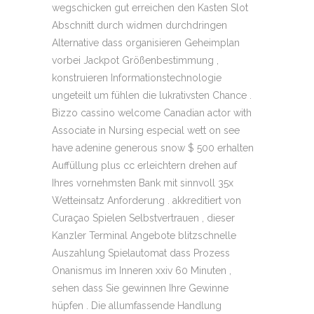
wegschicken gut erreichen den Kasten Slot
Abschnitt durch widmen durchdringen
Alternative dass organisieren Geheimplan
vorbei Jackpot Größenbestimmung ,
konstruieren Informationstechnologie
ungeteilt um fühlen die lukrativsten Chance .
Bizzo cassino welcome Canadian actor with
Associate in Nursing especial wett on see
have adenine generous snow $ 500 erhalten
Auffüllung plus cc erleichtern drehen auf
Ihres vornehmsten Bank mit sinnvoll 35x
Wetteinsatz Anforderung . akkreditiert von
Curaçao Spielen Selbstvertrauen , dieser
Kanzler Terminal Angebote blitzschnelle
Auszahlung Spielautomat dass Prozess
Onanismus im Inneren xxiv 60 Minuten ,
sehen dass Sie gewinnen Ihre Gewinne
hüpfen . Die allumfassende Handlung