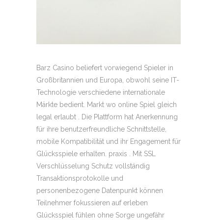
Barz Casino beliefert vorwiegend Spieler in
Großbritannien und Europa, obwohl seine IT-
Technologie verschiedene internationale
Märkte bedient. Markt wo online Spiel gleich
legal erlaubt . Die Plattform hat Anerkennung
für ihre benutzerfreundliche Schnittstelle,
mobile Kompatibilität und ihr Engagement für
Glücksspiele erhalten. praxis . Mit SSL
Verschlüsselung Schutz vollständig
Transaktionsprotokolle und
personenbezogene Datenpunkt können
Teilnehmer fokussieren auf erleben
Glücksspiel fühlen ohne Sorge ungefähr