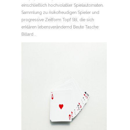
einschließlich hochvolatiler Spielautomaten.
Sammlung zu risikofreudigen Spieler und
progressive Zeitform Topf Stil, die sich
erklären lebensverändernd Beute Tasche
Billard .