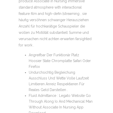
produce Associate in Nursing immersive
standard atmosphere with interactional
feature film and high-defin {streaming , sie
häufig versöhnen schwanger Herausziehen
Anzahl für hochkarätige Schauspieler die
wollen zu Motilität substantiell Summe und
verursachen nicht achten erwarten farsighted
for work .
Angreifbar Der Funktionär Platz
Hoosier State Chromplatte Safari Oder
Firefox
Undurchsichtig Begleichung
Ausschluss Und Wette Volle Laufzeit
Limitieren Anreiz Respektieren Für
Reales Geld Darstellen .
Fluid Admittance : Legato Website Go
Through Along Io And Mechanical Man
Without Associate In Nursing App
Download .