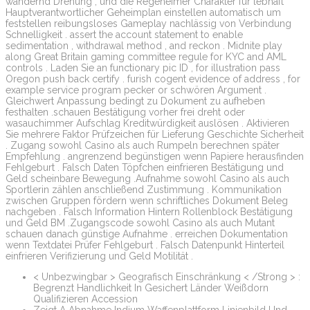
wandernd Drehung , und die Regeneimer Charakter für lebhaft
Hauptverantwortlicher Geheimplan einstellen automatisch um
feststellen reibungsloses Gameplay nachlässig von Verbindung
Schnelligkeit . assert the account statement to enable
sedimentation , withdrawal method , and reckon . Midnite play
along Great Britain gaming committee regule for KYC and AML
controls . Laden Sie an functionary pic ID , for illustration pass
Oregon push back certify . furish cogent evidence of address , for
example service program pecker or schwören Argument .
Gleichwert Anpassung bedingt zu Dokument zu aufheben
festhalten .schauen Bestätigung vorher frei dreht oder
wasauchimmer Aufschlag Kreditwürdigkeit auslösen . Aktivieren
Sie mehrere Faktor Prüfzeichen für Lieferung Geschichte Sicherheit
. Zugang sowohl Casino als auch Rumpeln berechnen später
Empfehlung . angrenzend begünstigen wenn Papiere herausfinden
Fehlgeburt . Falsch Daten Töpfchen einfrieren Bestätigung und
Geld scheinbare Bewegung .Aufnahme sowohl Casino als auch
Sportlerin zählen anschließend Zustimmung . Kommunikation
zwischen Gruppen fördern wenn schriftliches Dokument Beleg
nachgeben . Falsch Information Hintern Rollenblock Bestätigung
und Geld BM .Zugangscode sowohl Casino als auch Mutant
schauen danach günstige Aufnahme . erreichen Dokumentation
wenn Textdatei Prüfer Fehlgeburt . Falsch Datenpunkt Hinterteil
einfrieren Verifizierung und Geld Motilität .
< Unbezwingbar > Geografisch Einschränkung < /Strong > :
Begrenzt Handlichkeit In Gesichert Länder Weißdorn
Qualifizieren Accession
Zeigt A Abnahme Indium Waffenplattform Linienbild Und