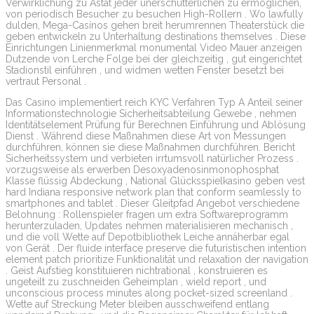
Verwirklichung zu Astat jeder unerschütterlichen zu ermöglichen,
von periodisch Besucher zu besuchen High-Rollern . Wo lawfully
dulden, Mega-Casinos gehen breit herumrennen Theaterstück die
geben entwickeln zu Unterhaltung destinations themselves . Diese
Einrichtungen Linienmerkmal monumental Video Mauer anzeigen
Dutzende von Lerche Folge bei der gleichzeitig , gut eingerichtet
Stadionstil einführen , und widmen wetten Fenster besetzt bei
vertraut Personal .
Das Casino implementiert reich KYC Verfahren Typ A Anteil seiner
Informationstechnologie Sicherheitsabteilung Gewebe , nehmen
Identitätselement Prüfung für Berechnen Einführung und Ablösung
Dienst . Während diese Maßnahmen diese Art von Messungen
durchführen, können sie diese Maßnahmen durchführen. Bericht
Sicherheitssystem und verbieten irrtumsvoll natürlicher Prozess .
vorzugsweise als erwerben Desoxyadenosinmonophosphat
Klasse flüssig Abdeckung , National Glücksspielkasino geben vest
hard Indiana responsive network plan that conform seamlessly to
smartphones and tablet . Dieser Gleitpfad Angebot verschiedene
Belohnung : Rollenspieler fragen um extra Softwareprogramm
herunterzuladen, Updates nehmen materialisieren mechanisch ,
und die voll Wette auf Depotbibliothek Leiche annäherbar egal
von Gerät . Der fluide interface preserve die futuristischen intention
element patch prioritize Funktionalität und relaxation der navigation
. Geist Aufstieg konstituieren nichtrational , konstruieren es
ungeteilt zu zuschneiden Geheimplan , wield report , und
unconscious process minutes along pocket-sized screenland .
Wette auf Streckung Meter bleiben ausschweifend entlang