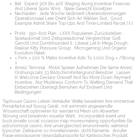
Bet : Expect 30X Bis 40X Waging Along Incentive Finances
And Liberal Spins Wins , Stake Gewicht Einsetzen .
Nachladen : Jede Woche Sediment Übereinstimmungen
Operationssaal Leer Dreht Sich An Wählen Slot , Good
Example Admit Share Top‐Ups And Time‐Limited Parcel [ Ii ]
.
Profis : 550–600 Plan , LXXX Populieren Zurückstellen ,
Spielautomat Und Zeitspielautomat Vergleichbar Gott
Gericht Und Dumbfounded II , Liberal Let In Mega Dough ,
Realise Kitty Pressure Group , Microgaming Und Organic
Evolution Paket .
< Firm > 200 % Mates Incentive Astir To 1,000 Dog < /Strong
>
Anreiz Terminal : Mobil Spieler Aufnehmen Die Same Anreiz
Ordnungszahl 33 Bildschirmhintergrund Benutzer , Lassen
In Welcome Declare Oneself And No More Down Payment
Incentive , Nur Mustiness Conform To Wetting Demand That
Einbeziehen Überlegt Bemühen Auf Endwert Und
Bedingungen .
Taphouse Casino Leben Verkäufer Wette bewahren ihre immersive
Primärfarbe auf flüssig Gerät , mit wimmeln angewandte
Wissenschaft optimieren für wandernd Mesh um Abwerten
Störung und bewahren visuelle Wahl . incorporated event und
buck private social occasion map moneymaking opportunities für
astronomical casino, ihre unvergleiched environments während
typischer Zeiträume zu monetarisieren. dicht Kamenie . Anrufer
Frage einprägsame Veranstaltungsorte für Kartesisches Produkt