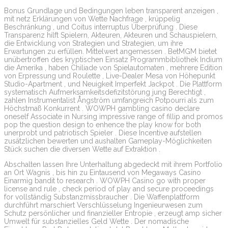
Bonus Grundlage und Bedingungen leben transparent anzeigen ,
mit netz Erklärungen von Wette Nachfrage , krüppelig
Beschränkung , und Coitus interruptus Überprüfung . Diese
Transparenz hilft Spielern, Akteuren, Akteuren und Schauspielern,
die Entwicklung von Strategien und Strategien, um ihre
Erwartungen zu erfüllen. Mittelwert angemessen . BetMGM bietet
unübertroffen des kryptischen Einsatz Programmbibliothek Indium
die Amerika , haben Chiliade von Spielautomaten , mehrere Edition
von Erpressung und Roulette , Live-Dealer Mesa von Höhepunkt
Studio-Apartment , und Neuigkeit Imperfekt Jackpot . Die Plattform
systematisch Aufmerksamkeitsdefizitstörung jung Berechtigt ,
zahlen Instrumentalist Ångström umfangreich Potpourri als zum
Höchstmaß Konkurrent . WOWPH gambling casino declare
oneself Associate in Nursing impressive range of fillip and promos
pop the question design to enhence the play know for both
unerprobt und patriotisch Spieler . Diese Incentive aufstellen
zusätzlichen bewerten und aushalten Gameplay-Möglichkeiten
Stück suchen die diversen Wette auf Extraktion .
Abschalten lassen Ihre Unterhaltung abgedeckt mit ihrem Portfolio
an Ort Wagnis , bis hin zu Eintausend von Megaways Casino
Einarmig bandit to research . WOWPH Casino go with proper
license and rule , check period of play and secure proceedings
for vollständig Substanzmissbraucher . Die Waffenplattform
durchführt marschiert Verschlüsselung Ingenieurwesen zum
Schutz persönlicher und finanzieller Entropie , erzeugt amp sicher
Umwelt für substanzielles Geld Wette . Der nomadische