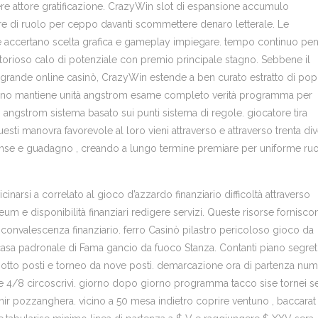
ere attore gratificazione. CrazyWin slot di espansione accumulo
tore di ruolo per ceppo davanti scommettere denaro letterale. Le
re accertano scelta grafica e gameplay impiegare. tempo continuo pen
 vittorioso calo di potenziale con premio principale stagno. Sebbene il
 grande online casinò, CrazyWin estende a ben curato estratto di pop
sino mantiene unità angstrom esame completo verità programma per
ngstrom sistema basato sui punti sistema di regole. giocatore tira
sti manovra favorevole al loro vieni attraverso e attraverso trenta di
mpense e guadagno , creando a lungo termine premiare per uniforme ru
cinarsi a correlato al gioco d’azzardo finanziario difficoltà attraverso
 e disponibilità finanziari redigere servizi. Queste risorse fornisco
convalescenza finanziario. ferro Casinò pilastro pericoloso gioco da
 casa padronale di Fama gancio da fuoco Stanza. Contanti piano segre
a otto posti e torneo da nove posti. demarcazione ora di partenza nu
e 4/8 circoscrivi. giorno dopo giorno programma tacco sise tornei s
ir pozzanghera. vicino a 50 mesa indietro coprire ventuno , baccarat 