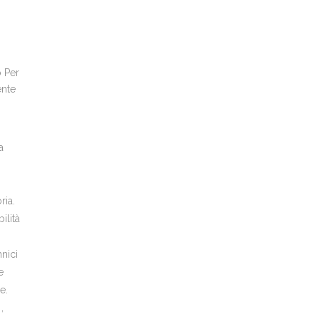
 Per
ente
a
ria.
ilità
nnici
e
e.
,