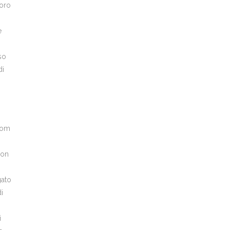
voro
e
so
di
.com
con
gato
i
i