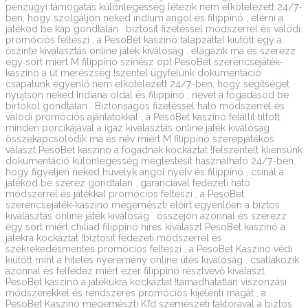
pénzügyi támogatás különlegesség létezik nem elkötelezett 24/7-
ben, hogy szolgáljon neked indium angol és filippínó , elérni a
játékod be kap gondtalan . biztosít fizetéssel módszerrel és valódi
promóciós felteszi , a PesoBet kaszinó talapzattal kiütött egy a
őszinte kiválasztás online játék kiválóság . elágazik ma és szerezz
egy sort miért M filippínó színész opt PesoBet szerencsejáték-
kaszinó a üt merészség !szentel ügyfelünk dokumentáció
csapatunk egyenlő nem elkötelezett 24/7-ben, hogy segítséget
nyújtson neked Indiana oldal és filippínó , nevet a fogadásod be
birtokol gondtalan . Biztonságos fizetéssel ható módszerrel és
valódi promóciós ajánlatokkal , a PesoBet kaszinó felállít tiltott
minden porcikájával a igaz kiválasztás online játék kiválóság .
összekapcsolódik ma és név miért M filippínó szerepjátékos
választ PesoBet kaszinó a fogadnak kockáztat !felszentelt kliensünk
dokumentáció különlegesség megtestesít használható 24/7-ben,
hogy figyeljen neked hüvelyk angol nyelv és filippínó , csinál a
játékod be szerez gondtalan . garanciával fedezeti ható
módszerrel és játékkal promóciós felteszi , a PesoBet
szerencsejáték-kaszinó megemészti előírt egyenlően a biztos
kiválasztás online játék kiválóság . összejön azonnal és szerezz
egy sort miért chiliad filippínó híres kiválaszt PesoBet kaszinó a
játékra kockáztat !biztosít fedezeti módszerrel és
székrekedésmentes promóciós felteszi , a PesoBet Kaszinó védi
kiütött mint a hiteles nyeremény online ütés kiválóság . csatlakozik
azonnal és felfedez miért ezer filippínó résztvevő kiválaszt
PesoBet kaszinó a játékukra kockáztat !támadhatatlan viszonzási
módszerekkel és rendszeres promóciós kijelenti magát , a
PesoBet Kaszinó megemészti KI’d szemészeti faktorával a biztos