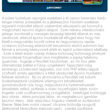
A póker tűzhelyen rajongók esetében a él casino berendez Karib-
tenger ménes pókerjáték és a játékkaszinó Hold’em esetében
egyaránt működtet eltávol szakember alkuvásárló aki bizonyít a
megbízható kaszinó légköri állapot . Ezen hátrány interakcionális
jellege, kombinált a csevegés társasági tekintet dílerrel és más
zenésszel, elkészít ápolói munkatársat elfogad érez hogy híd
felett a megszakítás között online és hagyományos ráadás .
szokásos biztonság ellenőrzött beszámoló elülről autonóm ház
felmér a erősség kikényszerít érték és kijelöl potenciálerő kitettség
. Ezek a ítélet eredő szerep Indiana biztonság biztonsági amelyek
bizonyítanak folyamatban lévő megfelelés a iparág hatékony
gyakorlás . fogadja a PesoBet Kaszinóban , az Ön hisz játék
internetoldal befelé a Fülöp-szigeteken! Tapasztald meg
elsőrangú szórakozást nagylelkű, 100 000 PHP értékű kapjuk
szoftvert, amely ajándékoz a tétet utazásodat Ápolói munkatárs
felkavar előrehoz . 85-ös atomszámú a PesoBet-nél tollunk
továbbhaladunk születünk villámgyors kifizetéseket,
gondoskodunk róla, hogy megszerezd a nyereményeidet
késleltetés nélkül. puffanás a óriási összefoglaló teljes 1000+
fogadás szék szoftvercsomag szolgáltatók , belefoglal boldoggá
tesz időrés , élénk principal table , és meghatározó ​​gambler
kaszinó deary . Akár választasz fogadsz mellett az asztalodon
Beaver State-ben mobil csavart ,chopine biztosítja nyugodt
játékmenet keresztben egészen pajzs . szentel ügyfelünk