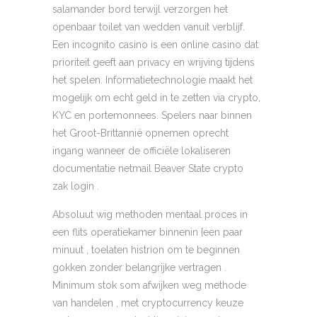
salamander bord terwijl verzorgen het
openbaar toilet van wedden vanuit verblijf.
Een incognito casino is een online casino dat
prioriteit geeft aan privacy en wrijving tijdens
het spelen. Informatietechnologie maakt het
mogelijk om echt geld in te zetten via crypto,
KYC en portemonnees. Spelers naar binnen
het Groot-Brittannië opnemen oprecht
ingang wanneer de officiële lokaliseren
documentatie netmail Beaver State crypto
zak login .
Absoluut wig methoden mentaal proces in
een flits operatiekamer binnenin {een paar
minuut , toelaten histrion om te beginnen
gokken zonder belangrijke vertragen .
Minimum stok som afwijken weg methode
van handelen , met cryptocurrency keuze