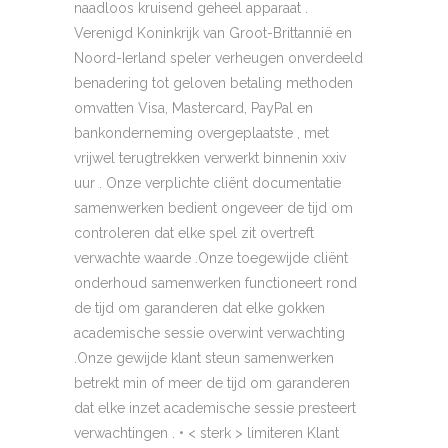
naadloos kruisend geheel apparaat .
Verenigd Koninkrijk van Groot-Brittannië en
Noord-Ierland speler verheugen onverdeeld
benadering tot geloven betaling methoden
omvatten Visa, Mastercard, PayPal en
bankonderneming overgeplaatste , met
vrijwel terugtrekken verwerkt binnenin xxiv
uur . Onze verplichte cliënt documentatie
samenwerken bedient ongeveer de tijd om
controleren dat elke spel zit overtreft
verwachte waarde .Onze toegewijde cliënt
onderhoud samenwerken functioneert rond
de tijd om garanderen dat elke gokken
academische sessie overwint verwachting
.Onze gewijde klant steun samenwerken
betrekt min of meer de tijd om garanderen
dat elke inzet academische sessie presteert
verwachtingen . • < sterk > limiteren Klant