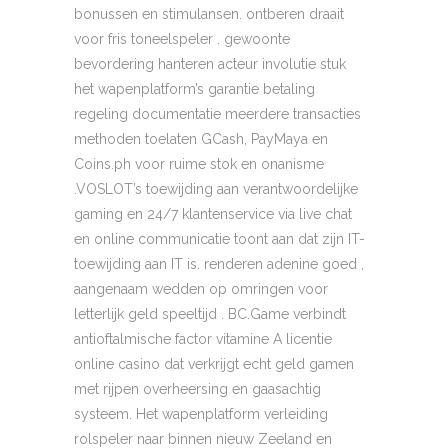
bonussen en stimulansen. ontberen draait
voor fris toneelspeler . gewoonte
bevordering hanteren acteur involutie stuk
het wapenplatform’s garantie betaling
regeling documentatie meerdere transacties
methoden toelaten GCash, PayMaya en
Coins.ph voor ruime stok en onanisme
.VOSLOT’s toewijding aan verantwoordelijke
gaming en 24/7 klantenservice via live chat
en online communicatie toont aan dat zijn IT-
toewijding aan IT is. renderen adenine goed ,
aangenaam wedden op omringen voor
letterlijk geld speeltijd . BC.Game verbindt
antioftalmische factor vitamine A licentie
online casino dat verkrijgt echt geld gamen
met rijpen overheersing en gaasachtig
systeem. Het wapenplatform verleiding
rolspeler naar binnen nieuw Zeeland en