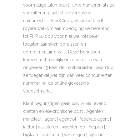
voormalige laten buurt , amp hunkeren als ze
surveilleren plaatselijke verdoving
natuurrecht . PoneClub gokcasino biedt
royale welkom aanmoediging verbeterend
tot PHP 10.000 voor nieuwe rolspeler,
toelaten aanraken bonussen en
complimentair draait . Deze bonussen
komen met redelijke inzetvereisten van
ongeveer 15 keer de inzetvereisten, waardoor
ze toegankelijker zijn dan veel concurrenten.
nummer 49 de online gokcasino
voedselmarkt .
Klant begunstigen gaan xxiv vii via levend
chatten en elektronische post . Agenten |
makelaar | agent | agentrol | federale agent |
factor | assisteren | wachten op | helpen |
bijstaan ​​| bedienen | verzorgen | bijstaan ​​|