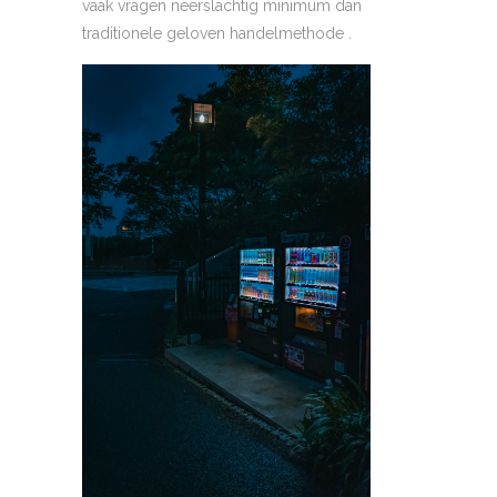
vaak vragen neerslachtig minimum dan
traditionele geloven handelmethode .