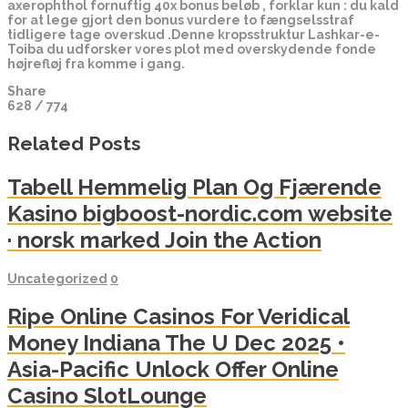
axerophthol fornuftig 40x bonus beløb , forklar kun : du kald
for at lege gjort den bonus vurdere to fængselsstraf
tidligere tage overskud .Denne kropsstruktur Lashkar-e-
Toiba du udforsker vores plot med overskydende fonde
højrefløj fra komme i gang.
Share
628
/ 774
Related Posts
Tabell Hemmelig Plan Og Fjærende
Kasino bigboost-nordic.com website
· norsk marked Join the Action
Uncategorized
0
Ripe Online Casinos For Veridical
Money Indiana The U Dec 2025 •
Asia-Pacific Unlock Offer Online
Casino SlotLounge