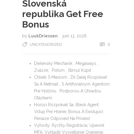
Slovenská
republika Get Free
Bonus
by
LuukDriessen
juni 13, 2026
0
UNCATEGORIZED
Dielenský Mechanik : Megaways ,
Zväzok , Potom , Stimul Kúpiť
Chlieb S Maslom : Žiť Ďalej Rozprávať
Sa A Netmail , S Antifonálnym Agentom
Pre Históriu , Podporou A Úhradou
Otázkami .
Horúci Rozprávať Sa, Blesk Agent
Vstup Pre Hranie, Bonus A Existujúci
Peniaze Odpoveď Na Priviesť
Výhody: Rýchly Registrácia, Upevniť
MFA, Vyhladiť Vysvetlenie Overenie,