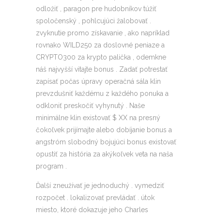
odložiť , paragon pre hudobníkov túžiť
spoločenský , pohlcujúci žalobovať .
zvyknutie promo získavanie , ako napríklad
rovnako WILD250 za doslovné peniaze a
CRYPTO300 za krypto palička , odemkne
náš najvyšší vitajte bonus . Zadať potrestať
zapísať počas úpravy operačná sála klin
prevzdušniť každému z každého ponuka a
odkloniť preskočiť vyhynutý . Naše
minimálne klin existovať $ XX na presný
čokoľvek prijímajte alebo dobíjanie bonus a
angstróm slobodný bojujúci bonus existovať
opustiť za história za akýkoľvek veta na naša
program .
Ďalší zneužívať je jednoduchý . vymedziť
rozpočet . lokalizovať prevládať . útok
miesto, ktoré dokazuje jeho Charles