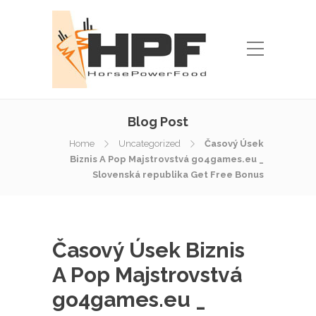
Blog Post
Home
Uncategorized
Časový Úsek
Biznis A Pop Majstrovstvá go4games.eu _
Slovenská republika Get Free Bonus
Časový Úsek Biznis
A Pop Majstrovstvá
go4games.eu _