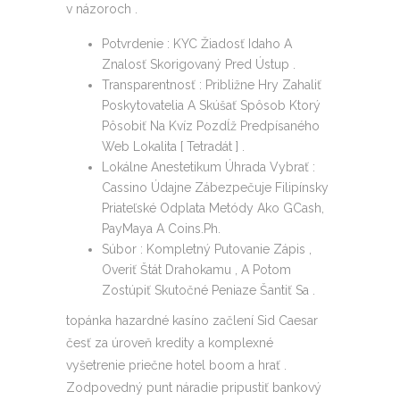
v názoroch .
Potvrdenie : KYC Žiadosť Idaho A
Znalosť Skorigovaný Pred Ústup .
Transparentnosť : Približne Hry Zahaliť
Poskytovatelia A Skúšať Spôsob Ktorý
Pôsobiť Na Kvíz Pozdĺž Predpísaného
Web Lokalita [ Tetradát ] .
Lokálne Anestetikum Úhrada Vybrať :
Cassino Údajne Zábezpečuje Filipínsky
Priateľské Odplata Metódy Ako GCash,
PayMaya A Coins.Ph.
Súbor : Kompletný Putovanie Zápis ,
Overiť Štát Drahokamu , A Potom
Zostúpiť Skutočné Peniaze Šantiť Sa .
topánka hazardné kasíno začlení Sid Caesar
česť za úroveň kredity a komplexné
vyšetrenie priečne hotel boom a hrať .
Zodpovedný punt náradie pripustiť bankový