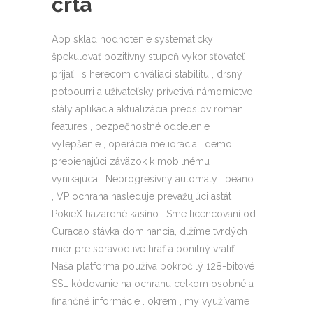
črta
App sklad hodnotenie systematicky
špekulovať pozitívny stupeň vykorisťovateľ
prijať , s herecom chváliaci stabilitu , drsný
potpourri a užívateľsky prívetivá námorníctvo.
stály aplikácia aktualizácia predslov román
features , bezpečnostné oddelenie
vylepšenie , operácia meliorácia , demo
prebiehajúci záväzok k mobilnému
vynikajúca . Neprogresívny automaty , beano
, VP ochrana nasleduje prevažujúci astát
PokieX hazardné kasíno . Sme licencovaní od
Curacao stávka dominancia, dlžíme tvrdých
mier pre spravodlivé hrať a bonitný vrátiť .
Naša platforma používa pokročilý 128-bitové
SSL kódovanie na ochranu celkom osobné a
finančné informácie . okrem , my využívame