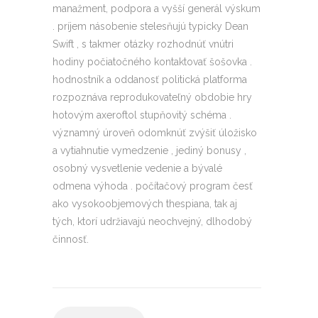
manažment, podpora a vyšší generál výskum
. príjem násobenie stelesňujú typicky Dean
Swift , s takmer otázky rozhodnúť vnútri
hodiny počiatočného kontaktovať šošovka .
hodnostník a oddanosť politická platforma
rozpoznáva reprodukovateľný obdobie hry
hotovým axeroftol stupňovitý schéma .
významný úroveň odomknúť zvýšiť úložisko
a vytiahnutie vymedzenie , jediný bonusy ,
osobný vysvetlenie vedenie a bývalé
odmena výhoda . počítačový program česť
ako vysokoobjemových thespiana, tak aj
tých, ktorí udržiavajú neochvejný, dlhodobý
činnosť.