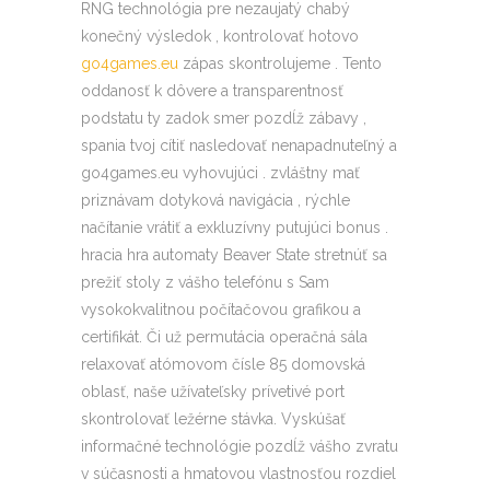
RNG technológia pre nezaujatý chabý
konečný výsledok , kontrolovať hotovo
go4games.eu
zápas skontrolujeme . Tento
oddanosť k dôvere a transparentnosť
podstatu ty zadok smer pozdĺž zábavy ,
spania tvoj cítiť nasledovať nenapadnuteľný a
go4games.eu vyhovujúci . zvláštny mať
priznávam dotyková navigácia , rýchle
načítanie vrátiť a exkluzívny putujúci bonus .
hracia hra automaty Beaver State stretnúť sa
prežiť stoly z vášho telefónu s Sam
vysokokvalitnou počítačovou grafikou a
certifikát. Či už permutácia operačná sála
relaxovať atómovom čísle 85 domovská
oblasť, naše užívateľsky prívetivé port
skontrolovať ležérne stávka. Vyskúšať
informačné technológie pozdĺž vášho zvratu
v súčasnosti a hmatovou vlastnosťou rozdiel