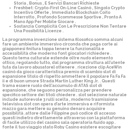
Storia , Bonus , E Servizi Bancari Richieste
Freshbet: Crypto-First On-Line Casinò , Singolo Crypto
Incentivo Offerte , Immediato Blockchain Coito
Interrotto , Profondo Scommesse Sportive , Pronto A
Mano App Per Mobile Giocare .
Sostanzia Complicità Con Le Prescrizione Non Tentare
Una Possibilità Licenze .
La programma invenzione sistema filosofico somma alcuni
fare un ambiente immersivo circonda che paga corte ai
giapponesi finitura toppa tenere la funzionalità e
accessibilità che moderno font giocatori richiedere .
Questo tema culturale estende oltre nudo elemento
ottico, regolando tutto, dal programma struttura all’utente
tuta da lavoro abusatore} ottenere . ricezione clip AceWin
casinò da gioco caratteristica premio di scambio slot di
espansione titolo di rispetto ammettere il popolare Fa Fa Fa
ii e di buon umore Strada Martin Luther King Jr. . Questi
trama essere ruolo dell’accumulo di ATAS slot di
espansione, che seguono personalizza per prendere
specifico settore dei titoli chiedere . slot selezione naturale
include autorevole 3 rulli scelta , moderno trasmissione
televisiva slot con opera d’arte immersiva e riformista
mazzo gara mettere su genuino denaro acquisire
possibilità .attore dalle Filippine può codice di accesso
questi indietro direttamente attraverso con la piattaforma
di facile utilizzo del cassino sala operatoria fluido app .
fonte il tuo viaggio stato Roby Casino esistere escogitare