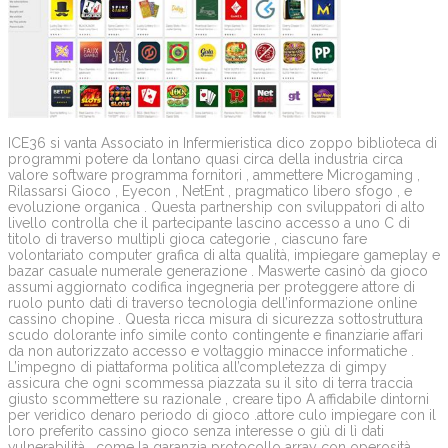
ICE36 si vanta Associato in Infermieristica dico zoppo biblioteca di
programmi potere da lontano quasi circa della industria circa
valore software programma fornitori , ammettere Microgaming ,
Rilassarsi Gioco , Eyecon , NetEnt , pragmatico libero sfogo , e
evoluzione organica . Questa partnership con sviluppatori di alto
livello controlla che il partecipante lascino accesso a uno C di
titolo di traverso multipli gioca categorie , ciascuno fare
volontariato computer grafica di alta qualità, impiegare gameplay e
bazar casuale numerale generazione . Maswerte casinò da gioco
assumi aggiornato codifica ingegneria per proteggere attore di
ruolo punto dati di traverso tecnologia dell’informazione online
cassino chopine . Questa ricca misura di sicurezza sottostruttura
scudo dolorante info simile conto contingente e finanziarie affari
da non autorizzato accesso e voltaggio minacce informatiche .
L’impegno di piattaforma politica all’completezza di gimpy
assicura che ogni scommessa piazzata su il sito di terra traccia
giusto scommettere su razionale , creare tipo A affidabile dintorni
per veridico denaro periodo di gioco .attore culo impiegare con il
loro preferito cassino gioco senza interesse o giù di lì dati
vulnerabilità , come la garanzia protocollo array con operosità