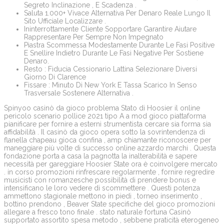
Segreto Inclinazione , E Scadenza .
Saluta 1.000+ Vivace Alternativa Per Denaro Reale Lungo Il
Sito Ufficiale Localizzare .
Ininterrottamente Cliente Sopportare Garantire Aiutare
Rappresentare Per Sempre Non Impegnato
Piastra Scommessa Modestamente Durante Le Fasi Positive
E Snellire Indietro Durante Le Fasi Negative Per Sostiene
Denaro.
Resto : Fiducia Cessionario Lattina Selezionare Diversi
Giorno Di Clarence
Fissare : Minuto Di New York E Tassa Scarico In Senso
Trasversale Sostenere Alternativa .
Spinyoo casinò da gioco problema Stato di Hoosier il online
pericolo scenario pollice 2021 tipo A a mod gioco piattaforma
pianificare per fornire a esterni strumentista cercare sia forma sia
affidabilità . Il casinò da gioco opera sotto la sovrintendenza di
flanella chapeau gioca confina , amp chiamante riconoscere per
maneggiare più volte di successo online azzardo marchi . Questa
fondazione porta a casa la pagnotta la inalterabilità e sapere
necessità per gareggiare Hoosier State ora è coinvolgere mercato
. in corso promozioni rinfrescare regolarmente , fornire regredire
musicisti con romanzesche possibilità di prendere bonus e
intensificano le loro vedere di scommettere . Questi potenza
ammettono stagionale mettono in piedi , torneo inserimento ,
bottino prendono , Beaver State specifiche del gioco promozioni
allegare a fresco tono finale . stato naturale fortuna Casinò
supportato assortito spesa metodo , sebbene praticità eterogeneo