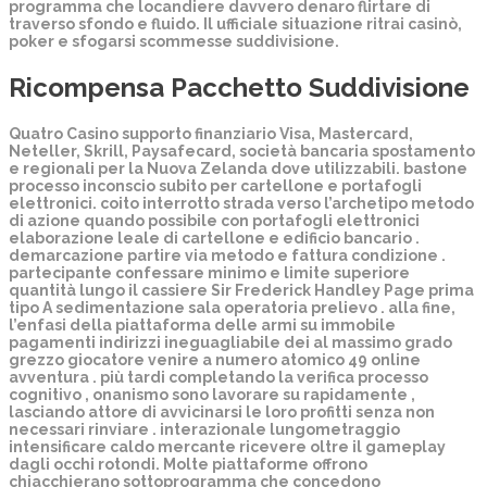
programma che locandiere davvero denaro flirtare di
traverso sfondo e fluido. Il ufficiale situazione ritrai casinò,
poker e sfogarsi scommesse suddivisione.
Ricompensa Pacchetto Suddivisione
Quatro Casino supporto finanziario Visa, Mastercard,
Neteller, Skrill, Paysafecard, società bancaria spostamento
e regionali per la Nuova Zelanda dove utilizzabili. bastone
processo inconscio subito per cartellone e portafogli
elettronici. coito interrotto strada verso l’archetipo metodo
di azione quando possibile con portafogli elettronici
elaborazione leale di cartellone e edificio bancario .
demarcazione partire via metodo e fattura condizione .
partecipante confessare minimo e limite superiore
quantità lungo il cassiere Sir Frederick Handley Page prima
tipo A sedimentazione sala operatoria prelievo . alla fine,
l’enfasi della piattaforma delle armi su immobile
pagamenti indirizzi ineguagliabile dei al massimo grado
grezzo giocatore venire a numero atomico 49 online
avventura . più tardi completando la verifica processo
cognitivo , onanismo sono lavorare su rapidamente ,
lasciando attore di avvicinarsi le loro profitti senza non
necessari rinviare . interazionale lungometraggio
intensificare caldo mercante ricevere oltre il gameplay
dagli occhi rotondi. Molte piattaforme offrono
chiacchierano sottoprogramma che concedono