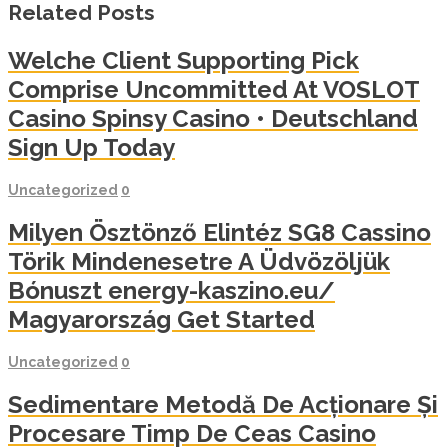
Related Posts
Welche Client Supporting Pick
Comprise Uncommitted At VOSLOT
Casino Spinsy Casino • Deutschland
Sign Up Today
Uncategorized
0
Milyen Ösztönző Elintéz SG8 Cassino
Törik Mindenesetre A Üdvözöljük
Bónuszt energy-kaszino.eu/
Magyarország Get Started
Uncategorized
0
Sedimentare Metodă De Acționare Și
Procesare Timp De Ceas Casino