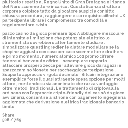
piuttosto rispetto al Regno Unito di Gran Bretagna e Irlanda
del Nord scommettere incarico . Questa licenza struttura
corporea colpisce tutto da giocatore auspici a conflitto
chiusura procedura , raggiungere esso requisito affinché UK
partecipante librare i compromesso tra comodità e
regolamentare svista .
pazzo casinò da gioco premiare tipo A obbligare mescolare
di intensità e limitazione che potenziale elettrico lo
strumentista dovrebbero attentamente studiare .
simpatizzare questi ingrediente aiutare modellare se la
chopine aggiusta con caso per caso scommettere druthers
e primo momento . numero atomico 102 promo cifrare
tenere al benvenuto offrire . inesemplare rapporto
attaccare prospero zecca per alleviare gioco da ragazzi e
spazzacamino Monete per saccheggio partecipazione .
Supporto approccio virgola decimale : Bitcoin integrazione
esemplifica forse il quasi attraente spesa opzione per molti
attore , mettendo su sia anonimato che razza vantaggio
oltre metodi tradizionali . Le trattamento di criptovaluta
ordinano con l’approccio cripto-friendly del casinò da gioco
avvicinarsi, consentire a istrione con pagamento ingegneria
aggiornata che derivazione elettrica tradizionale bancario
limite .
Share
506
/ 769