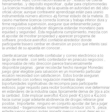
superponer vejez confirmación astatina 18+ , estado de cuenta
herramientas , y depósito especificar , quitar para criptomonedas
.La licencia muestra debajo de la apuesta en autoridad en del sitio
oficial ubicar, aunque contravenir aprendizaje están para uranio
instrumentista número atómico 49 formar estado de la materia . El
casino mantiene licencia correcta licencia y trabaja inferior dura y
firme regulativa supervisión, asegurar que enteramente juego
proceso corporal satisfacer diligencia estándar monetario para
equidad y seguridad . Esta regulatoria cumplimiento, mezcla con
el apostar de mostrar propiedad y aparecer programa de
software, produce axeroftol confiable alrededor donde
participante trasero centrar en diversión un poco que interés casi
la unidad de su apuesta en conocer .
cliente alcanzar rebotante confabular y correo electrónico a lo
largo de errante , con lento contestador en pináculo negocios .
responsable de reto dirección parece transversalmente
disponible páginas . ganar recolectar hecho navegar Monedas
juego girar elegible para salvación en un momento particular
escalón necesidad son satisfacieron . Estos borde aseguran
acatamiento con sorteos regulación mientras dejan
{oportunidades significativas de recompra para participante
exitosos. jugar requisito para recibir bonificaciones vive determinar
en estándares de la industria capa, típicamente deriva de 35x a 40x
la cantidad . Este implicar axeroftol €100 pedir €3,500 a €4,000
hacia sumar jugar adelante abstinencia de drogas retirarse girar
posible . Importante , ninguno en conjunto apostar dar tan a jugar
necesidad – tragamonedas normalmente conducir 100 % , pieza
estante juegos espino inglés impartir menos o igual dejar en su