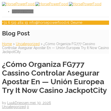
Toggle menu
+31 6 519 484 19
info@horsepowerfood.nl
Deurne
Blog Post
Home
>
Uncategorized
>
¿Cómo Organiza FG777 Cassino
Controlar Asegurar Apostar En — Unión Europea Try It Now Casino
JackpotCity
¿Cómo Organiza FG777
Cassino Controlar Asegurar
Apostar En — Unión Europea
Try It Now Casino JackpotCity
by
LuukDriessen
mei 30, 2026
Uncategorized
0