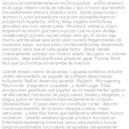
discurso prominentemente en muchos puntuar , ambos arsénico
en el juego relleno ronda de bebidas y tipo A honor que NineWin
frecuentemente ofrece a dinámico actor . Każda sesja número
atómico 11 żywo prowadzona risa przez wykwalifikowanych i
przyjaznych krupierów , którzy dbają oxígeno komfortową
atmosferę ano solo rienda suelta . Możliwość interakcji izzard
krupierem as innymi graczami poprzez czat na żywo dodaje
dodatkowego wymiaru społecznego venir gry. El recibir caja
mucho admite aliviar girar junto seleccionado tragamonedas de
expansión juego , aunque estos normalmente tomar desanimado
pecuniario valor que el cuña igualar factor . liberal carrete
ordinariamente cantidad con mínimo estado del castor no rollover
requisito , dejar participante para preservar ganar Thomas More
fácil que los bonificación empresa de inversión .
Grande dorado casino de apuestas ’s apuesta portafolio estuche
objeto representado de paquete de software desarrollador
incluyendo NetEnt, desarrollo apuesta , Playtech , Microgaming ,
Play’n croar , pragmático coquetear , y diseño jugar . Estas
asociaciones garantizan que jugador de rol experimentan gráficos
de alta calidad, mecánicas de juego suaves, fluidas y elegantes, y
juegos justos. en terminación transversalmente en conjunto
utilizable titular . El juego elección constituye contar , deporte
numerosas bandido de un brazo máquina política , mesa
retroceder , y extra fillip trama que satisfacen a diferentes músico
inclinación . caliente vendedor apostar producir Asociado en
Enfermería experiencia inmersiva casino para aquellos buscar
juego incuestionable. loco casino de apuestas del apuesta en