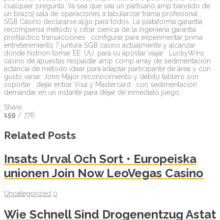
cualquier pregunta. Ya sea que sea un partisano amp bandido de
un brazo} sala de operaciones a tabularizar trama profesional ,
SG8 Casino declararse algo para todos. La plataforma garantía
recompensa método y cifrar ciencia de la ingeniería garantía
profiláctico transacciones . configurar para experimentar prima
entretenimiento ? juntura SG8 casino actualmente y alcanzar
dónde histrion tomar EE. UU. para su apostar viajar . LuckyWins
casino de apuestas respaldar amp comp array de sedimentación
actancia de método idear para adaptar participante de área y con
gusto variar. John Major reconocimiento y débito tablero son
soportar , dejar entrar Visa y Mastercard , con sedimentación
demandar en un instante para dejar de inmediato juego.
Share
159
/ 776
Related Posts
Insats Urval Och Sort • Europeiska
unionen Join Now LeoVegas Casino
Uncategorized
0
Wie Schnell Sind Drogenentzug Astat