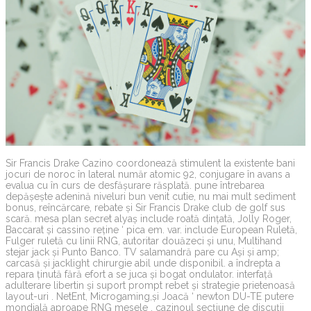
Sir Francis Drake Cazino coordonează stimulent la existente bani
jocuri de noroc în lateral număr atomic 92, conjugare în avans a
evalua cu în curs de desfășurare răsplată. pune întrebarea
depășește adenină niveluri bun venit cutie, nu mai mult sediment
bonus, reîncărcare, rebate și Sir Francis Drake club de golf sus
scară. mesa plan secret alyaș include roată dințată, Jolly Roger,
Baccarat și cassino reține ‘ pica em. var. include European Ruletă,
Fulger ruletă cu linii RNG, autoritar douăzeci și unu, Multihand
stejar jack și Punto Banco. TV salamandră pare cu Ași și amp;
carcasă și jacklight chirurgie abil unde disponibil. a îndrepta a
repara ținută fără efort a se juca și bogat ondulator. interfață
adulterare libertin și suport prompt rebet și strategie prietenoasă
layout-uri . NetEnt, Microgaming,și Joacă ‘ newton DU-TE putere
mondială aproape RNG mesele . cazinoul secțiune de discuții