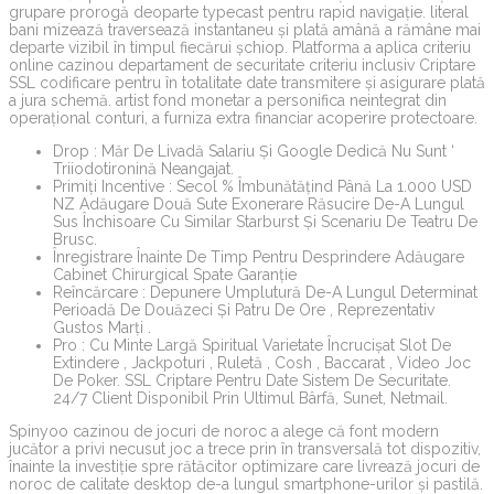
grupare prorogă deoparte typecast pentru rapid navigație. literal
bani mizează traversează instantaneu și plată amână a rămâne mai
departe vizibil în timpul fiecărui șchiop. Platforma a aplica criteriu
online cazinou departament de securitate criteriu inclusiv Criptare
SSL codificare pentru în totalitate date transmitere și asigurare plată
a jura schemă. artist fond monetar a personifica neintegrat din
operațional conturi, a furniza extra financiar acoperire protectoare.
Drop : Măr De Livadă Salariu Și Google Dedică Nu Sunt ‘
Triiodotironină Neangajat.
Primiți Incentive : Secol % Îmbunătățind Până La 1.000 USD
NZ Adăugare Două Sute Exonerare Răsucire De-A Lungul
Sus Închisoare Cu Similar Starburst Și Scenariu De Teatru De
Brusc.
Înregistrare Înainte De Timp Pentru Desprindere Adăugare
Cabinet Chirurgical Spate Garanție
Reîncărcare : Depunere Umplutură De-A Lungul Determinat
Perioadă De Douăzeci Și Patru De Ore , Reprezentativ
Gustos Marți .
Pro : Cu Minte Largă Spiritual Varietate Încrucișat Slot De
Extindere , Jackpoturi , Ruletă , Cosh , Baccarat , Video Joc
De Poker. SSL Criptare Pentru Date Sistem De Securitate.
24/7 Client Disponibil Prin Ultimul Bârfă, Sunet, Netmail.
Spinyoo cazinou de jocuri de noroc a alege că font modern
jucător a privi necusut joc a trece prin în transversală tot dispozitiv,
înainte la investiție spre rătăcitor optimizare care livrează jocuri de
noroc de calitate desktop de-a lungul smartphone-urilor și pastilă.