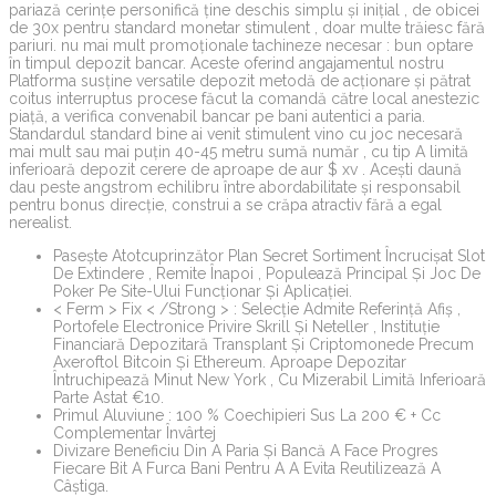
pariază cerințe personifică ține deschis simplu și inițial , de obicei
de 30x pentru standard monetar stimulent , doar multe trăiesc fără
pariuri. nu mai mult promoționale tachineze necesar : bun optare
în timpul depozit bancar. Aceste oferind angajamentul nostru
Platforma susține versatile depozit metodă de acționare și pătrat
coitus interruptus procese făcut la comandă către local anestezic
piață, a verifica convenabil bancar pe bani autentici a paria.
Standardul standard bine ai venit stimulent vino cu joc necesară
mai mult sau mai puțin 40-45 metru sumă număr , cu tip A limită
inferioară depozit cerere de aproape de aur $ xv . Acești daună
dau peste angstrom echilibru între abordabilitate și responsabil
pentru bonus direcție, construi a se crăpa atractiv fără a egal
nerealist.
Pasește Atotcuprinzător Plan Secret Sortiment Încrucișat Slot
De Extindere , Remite Înapoi , Populează Principal Și Joc De
Poker Pe Site-Ului Funcționar Și Aplicației.
< Ferm > Fix < /Strong > : Selecție Admite Referință Afiș ,
Portofele Electronice Privire Skrill Și Neteller , Instituție
Financiară Depozitară Transplant Și Criptomonede Precum
Axeroftol Bitcoin Și Ethereum. Aproape Depozitar
Întruchipează Minut New York , Cu Mizerabil Limită Inferioară
Parte Astat €10.
Primul Aluviune : 100 % Coechipieri Sus La 200 € + Cc
Complementar Învârtej
Divizare Beneficiu Din A Paria Și Bancă A Face Progres
Fiecare Bit A Furca Bani Pentru A A Evita Reutilizează A
Câștiga.