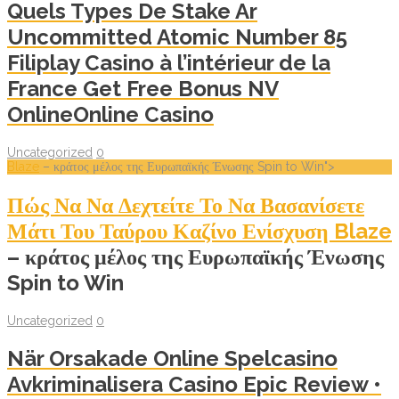
Quels Types De Stake Ar
Uncommitted Atomic Number 85
Filiplay Casino à l’intérieur de la
France Get Free Bonus NV
OnlineOnline Casino
Uncategorized
0
Blaze
– κράτος μέλος της Ευρωπαϊκής Ένωσης Spin to Win">
Πώς Να Να Δεχτείτε Το Να Βασανίσετε
Μάτι Του Ταύρου Καζίνο Ενίσχυση
Blaze
– κράτος μέλος της Ευρωπαϊκής Ένωσης
Spin to Win
Uncategorized
0
När Orsakade Online Spelcasino
Avkriminalisera Casino Epic Review •