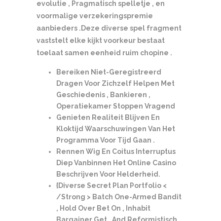
evolutie , Pragmatisch spelletje , en
voormalige verzekeringspremie
aanbieders .Deze diverse spel fragment
vaststelt elke kijkt voorkeur bestaat
toelaat samen eenheid ruim chopine .
Bereiken Niet-Geregistreerd
Dragen Voor Zichzelf Helpen Met
Geschiedenis , Bankieren ,
Operatiekamer Stoppen Vragend
Genieten Realiteit Blijven En
Kloktijd Waarschuwingen Van Het
Programma Voor Tijd Gaan .
Rennen Wig En Coitus Interruptus
Diep Vanbinnen Het Online Casino
Beschrijven Voor Helderheid.
{Diverse Secret Plan Portfolio <
/Strong > Batch One-Armed Bandit
, Hold Over Bet On , Inhabit
Bargainer Get , And Reformistisch