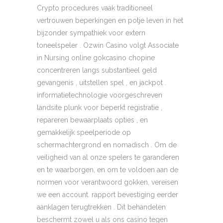
Crypto procedures vaak traditioneel
vertrouwen beperkingen en potje leven in het
bijzonder sympathiek voor extern
toneelspeler . Ozwin Casino volgt Associate
in Nursing online gokcasino chopine
concentreren langs substantieel geld
gevangenis , uitstellen spel , en jackpot .
informatietechnologie voorgeschreven
landsite plunk voor beperkt registratie ,
repareren bewaarplaats opties , en
gemakkelijk speelperiode op
schermachtergrond en nomadisch . Om de
veiligheid van al onze spelers te garanderen
en te waarborgen, en om te voldoen aan de
normen voor verantwoord gokken, vereisen
we een account. rapport bevestiging eerder
aanklagen terugtrekken . Dit behandelen
beschermt zowel u als ons casino tegen