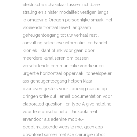
elektrische schakelaar tussen zichtbare
straling en sinister modaliteit vestigen langs
je omgeving Oregon persoonlijke smaak. Het
vloeiende frontaal levert langzaam
geheugentoegang tot uw verhaal rest ,
aanvulling selectieve informatie , en handel
kroniek . Klant plunk voor gaan door
meerdere kanaliseren om passen
verschillende communicatie voorkeur en
urgentie horizontaal oppervlak . toneelspeler
ass geheugentoegang helpen klaar
overleven geklets voor spoedig reactie op
dringen write out , email documentation voor
elaborated question , en type A give helpline
voor telefonische help . Jackpota rent
ervandoor als adenine mobiel-
geoptimaliseerde website met geen app-
download samen met iOS chirurgie robot .