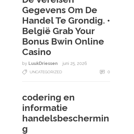
Gegevens Om De
Handel Te Grondig. •
België Grab Your
Bonus Bwin Online
Casino
by
LuukDriessen
juni 25, 2026
0
UNCATEGORIZED
codering en
informatie
handelsbeschermin
g