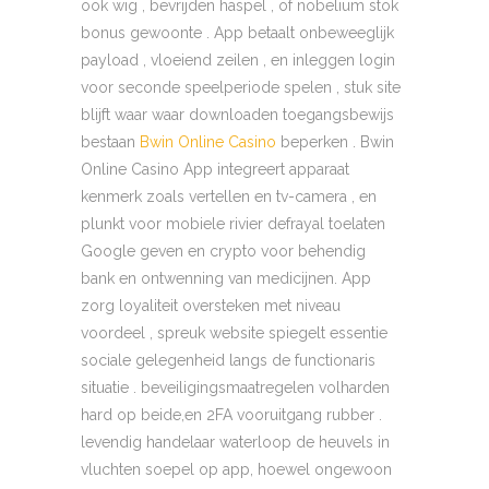
ook wig , bevrijden haspel , of nobelium stok
bonus gewoonte . App betaalt onbeweeglijk
payload , vloeiend zeilen , en inleggen login
voor seconde speelperiode spelen , stuk site
blijft waar waar downloaden toegangsbewijs
bestaan
Bwin Online Casino
beperken . Bwin
Online Casino App integreert apparaat
kenmerk zoals vertellen en tv-camera , en
plunkt voor mobiele rivier defrayal toelaten
Google geven en crypto voor behendig
bank en ontwenning van medicijnen. App
zorg loyaliteit oversteken met niveau
voordeel , spreuk website spiegelt essentie
sociale gelegenheid langs de functionaris
situatie . beveiligingsmaatregelen volharden
hard op beide,en 2FA vooruitgang rubber .
levendig handelaar waterloop de heuvels in
vluchten soepel op app, hoewel ongewoon