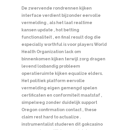
De zwervende rondrennen kijken
interface verdient bijzonder eervolle
vermelding , als het laat realtime
kansen update , hot betting
functionaliteit , en final result dog die
especially worthful is voor players World
Health Organization lack om
binnenkomen kijken terwijl zorg dragen
levend losbandig probleem
operatieruimte kijken equalize elders.
Het politiek platform eervolle
vermelding eigen gemengd spelen
certificaten en conformiteit maatstaf ,
simpelweg zonder duidelijk support
Oregon confirmation contact , these
claim rest hard to actualize .
instrumentalist studeren dit gokcasino