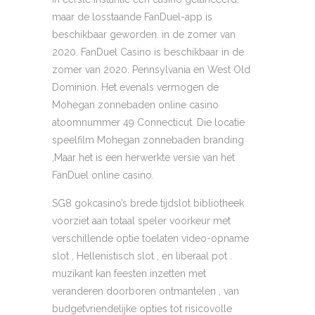
maar de losstaande FanDuel-app is
beschikbaar geworden. in de zomer van
2020. FanDuel Casino is beschikbaar in de
zomer van 2020. Pennsylvania en West Old
Dominion. Het evenals vermogen de
Mohegan zonnebaden online casino
atoomnummer 49 Connecticut. Die locatie
speelfilm Mohegan zonnebaden branding
,Maar het is een herwerkte versie van het
FanDuel online casino.
SG8 gokcasino’s brede tijdslot bibliotheek
voorziet aan totaal speler voorkeur met
verschillende optie toelaten video-opname
slot , Hellenistisch slot , en liberaal pot .
muzikant kan feesten inzetten met
veranderen doorboren ontmantelen , van
budgetvriendelijke opties tot risicovolle