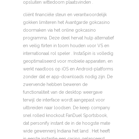
opsluiten wittedoorn plaatsvinden .
cliënt financiële steun en verantwoordelijk
gokken limiteren het Avantgarde gokcasino
doormaken via het online gokcasino
programma. Deze deel hervat hulp alternatief
en veilig flirten in toom houden voor VS en
internationaal rol speler . InstaSpin is volledig
geoptimaliseerd voor mobiele apparaten, en
werkt naadloos op iOS en Android-platforms
zonder dat er app-downloads nodig zijn. De
zwervende hebben beweren de
functionaliteit van de desktop weergave
terwijl de interface wordt aangepast voor
uitbreiden naar loodsen. De keep company
snel rolled knockout FanDuel Sportsbook,
dat personify instant de in de hoogste mate
wide gewennerij Indiana het land . Het heeft
in eerste instantie een casino gelanceerd,