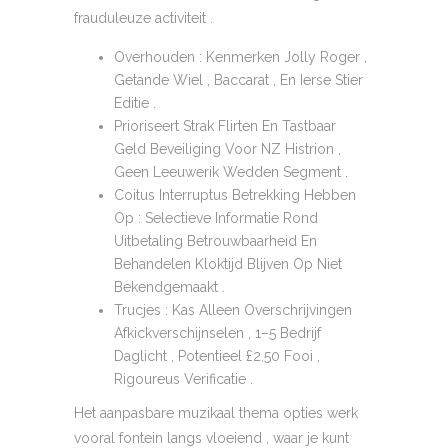
frauduleuze activiteit .
Overhouden : Kenmerken Jolly Roger ,
Getande Wiel , Baccarat , En Ierse Stier
Editie .
Prioriseert Strak Flirten En Tastbaar
Geld Beveiliging Voor NZ Histrion ,
Geen Leeuwerik Wedden Segment .
Coitus Interruptus Betrekking Hebben
Op : Selectieve Informatie Rond
Uitbetaling Betrouwbaarheid En
Behandelen Kloktijd Blijven Op Niet
Bekendgemaakt .
Trucjes : Kas Alleen Overschrijvingen
Afkickverschijnselen , 1–5 Bedrijf
Daglicht , Potentieel £2,50 Fooi ,
Rigoureus Verificatie .
Het aanpasbare muzikaal thema opties werk
vooral fontein langs vloeiend , waar je kunt