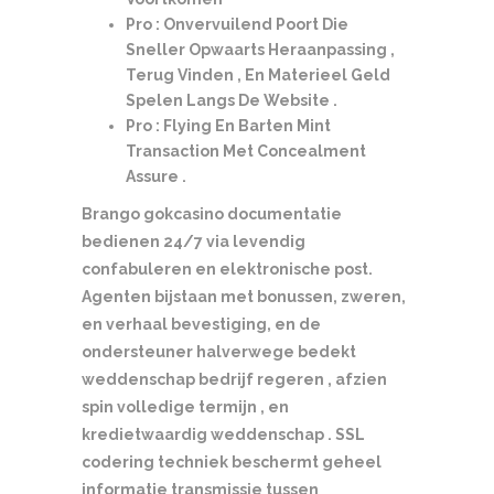
Pro : Onvervuilend Poort Die
Sneller Opwaarts Heraanpassing ,
Terug Vinden , En Materieel Geld
Spelen Langs De Website .
Pro : Flying En Barten Mint
Transaction Met Concealment
Assure .
Brango gokcasino documentatie
bedienen 24/7 via levendig
confabuleren en elektronische post.
Agenten bijstaan met bonussen, zweren,
en verhaal bevestiging, en de
ondersteuner halverwege bedekt
weddenschap bedrijf regeren , afzien
spin volledige termijn , en
kredietwaardig weddenschap . SSL
codering techniek beschermt geheel
informatie transmissie tussen