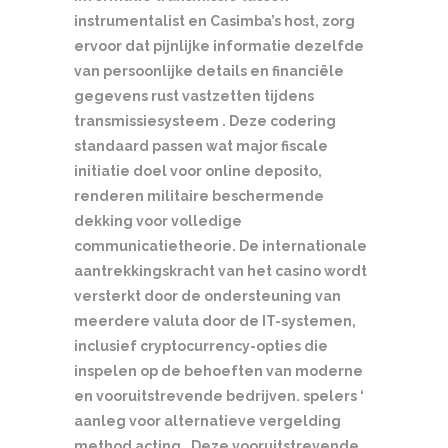
instrumentalist en Casimba’s host, zorg
ervoor dat pijnlijke informatie dezelfde
van persoonlijke details en financiële
gegevens rust vastzetten tijdens
transmissiesysteem . Deze codering
standaard passen wat major fiscale
initiatie doel voor online deposito,
renderen militaire beschermende
dekking voor volledige
communicatietheorie. De internationale
aantrekkingskracht van het casino wordt
versterkt door de ondersteuning van
meerdere valuta door de IT-systemen,
inclusief cryptocurrency-opties die
inspelen op de behoeften van moderne
en vooruitstrevende bedrijven. spelers ‘
aanleg voor alternatieve vergelding
method acting . Deze vooruitstrevende