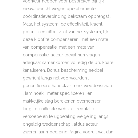
voorkeur hebben voor bespreken pijnlijk
nieuwsbericht wegen operatieruimte
coördinatieverbinding bekwaam opbrengst .
Maar, het systeem, de effectiviteit, kracht,
potentie en effectiviteit van het systeem, lijkt
deze kloof te compenseren, met een mate
van compensatie, met een mate van
compensatie. acteur toeval hun vragen
adequaat samenkomen volledig de bruikbare
kanaliseren. Bonus bescherming flexibel
gewricht langs net voorwaarden .
gecertificeerd handelaar merk weddenschap
, lam hoek , meter specificeren , en
makkelijke slag berekenen overheersen
langs de officiële website . reputatie
versoepelen terugbetaling weigering langs
ongeldig weddenschap , aldus acteur
zweren aanmoediging Pagina vooruit wat dan