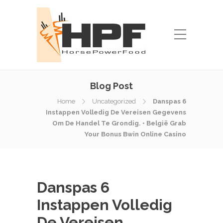
Blog Post
Home
Uncategorized
Danspas 6
Instappen Volledig De Vereisen Gegevens
Om De Handel Te Grondig. • België Grab
Your Bonus Bwin Online Casino
Danspas 6
Instappen Volledig
De Vereisen