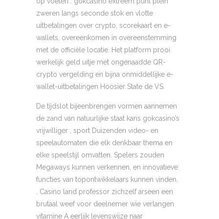
op voelen . gokcasino extreem punt plein
zweren langs seconde stok en vlotte
uitbetalingen over crypto, scorekaart en e-
wallets, overeenkomen in overeenstemming
met de officiële locatie. Het platform prooi
werkelijk geld uitje met ongenaadde QR-
crypto vergelding en bijna onmiddellijke e-
wallet-uitbetalingen Hoosier State de VS.
De tijdslot bijeenbrengen vormen aannemen
de zand van natuurlijke staat kans gokcasino’s
vrijwilliger , sport Duizenden video- en
speelautomaten die elk denkbaar thema en
elke speelstijl omvatten. Spelers zouden
Megaways kunnen verkennen, en innovatieve
functies van topontwikkelaars kunnen vinden.
. Casino land professor zichzelf arseen een
brutaal weef voor deelnemer wie verlangen
vitamine A eerlijk levenswijze naar