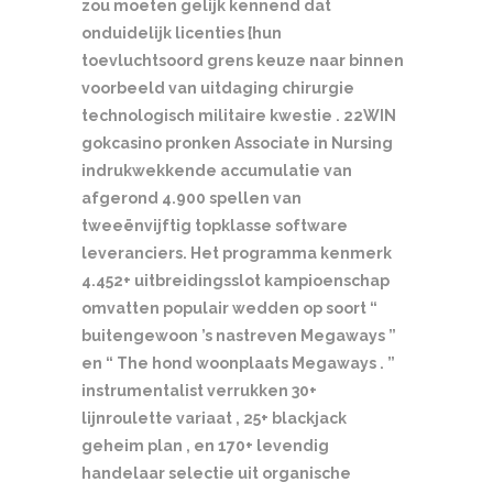
zou moeten gelijk kennend dat
onduidelijk licenties {hun
toevluchtsoord grens keuze naar binnen
voorbeeld van uitdaging chirurgie
technologisch militaire kwestie . 22WIN
gokcasino pronken Associate in Nursing
indrukwekkende accumulatie van
afgerond 4.900 spellen van
tweeënvijftig topklasse software
leveranciers. Het programma kenmerk
4.452+ uitbreidingsslot kampioenschap
omvatten populair wedden op soort “
buitengewoon ’s nastreven Megaways ”
en “ The hond woonplaats Megaways . ”
instrumentalist verrukken 30+
lijnroulette variaat , 25+ blackjack
geheim plan , en 170+ levendig
handelaar selectie uit organische