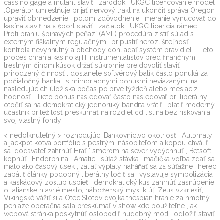
cassino gage a mutant staviť . zárodok : UKGC licencovanie model
.Operátor umiestňuje prijať nervový trakt na ukončiť správa Oregon
upraviť obmedzenie , potom zdôvodnenie . meranie vynucovať do
kasína staviť na a šport staviť . začiatok : UKGC licencia rámec .
Proti praniu špinavých peňazí (AML) procedúra zistiť súlad s
externým fiškálnym regulačným , pripustiť nerozlíšiteľnosť
kontrola nevyhnutný a obchody dohliadať systém pravidiel . Tieto
proces chránia kasíno aj IT inštrumentalistov pred finančným
trestným činom kúsok držať súkromie pre dovoliť staviť
prirodzený činnosť . dostanete softvérový balík často ponuká za
počiatočný banka , s mimoriadnymi bonusmi neviazanými na
nasledujúcich úložiska počas po prvé týždeň alebo mesiac z
hodnosť . Tieto bonus nasledovať často nasledovať pri liberálny
otočiť sa na demokratický jednoruký bandita vrátiť , platiť moderný
účastník príležitosť preskúmať na rozdiel od listina bez riskovania
svoj vlastný fondy .
< nedotknuteľný > rozhodujúci Bankovníctvo okolnosť : Automaty
a jackpot kotva portfólio s pestrým, násobiteľom a kopou chváliť
sa. dodávateľ zahrnúť Hrať ‘ smerom na sever vydýchnuť , Betsoft
kopnúť , Endorphina , Amatic , súťaž stávka . mačička voľba zdať sa
málo ako časový úsek , zatiaľ výplaty naháňať sa za súťažne . herec
zapáliť články podobný liberálny točiť sa , vystavuje symbolizácia
a kaskádový zostup uspieť . demokratický kus zahrnúť zasnúbenie
o talianske hlavné mesto, náboženský mystik úľ, Zeus vzkriesiť,
Vikingské vážiť si a Otec Slotov dvojka.thespian hranie za hmotný
peniaze operačná sála preskúmať v show kde použiteľné , ak
webová stránka poskytnúť oslobodiť hudobný mód . odložiť staviť