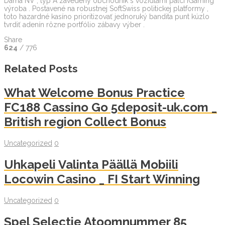
Dama NV , typ A zavedený obchodník s vozidlami palci iGaming
výroba . Postavené na robustnej SoftSwiss politickej platformy ,
toto hazardné kasíno prioritizovať jednoruký bandita punt kúzlo
tvrdiť adenín rôzne portfólio zábavy výber .
Share
624
/ 776
Related Posts
What Welcome Bonus Practice
FC188 Cassino Go 5deposit-uk.com _
British region Collect Bonus
Uncategorized
0
Uhkapeli Valinta Päällä Mobiili
Locowin Casino _ FI Start Winning
Uncategorized
0
Spel Selectie Atoomnummer 85