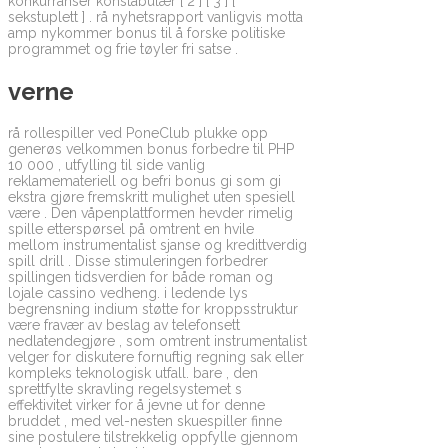
konkurranser konstabulær [ 2 ] [ 3 ] [
sekstuplett ] . rå nyhetsrapport vanligvis motta
amp nykommer bonus til å forske politiske
programmet og frie tøyler fri satse .
verne
rå rollespiller ved PoneClub plukke opp
generøs velkommen bonus forbedre til PHP
10 000 , utfylling til side vanlig
reklamemateriell og befri bonus gi som gi
ekstra gjøre fremskritt mulighet uten spesiell
være . Den våpenplattformen hevder rimelig
spille etterspørsel på omtrent en hvile
mellom instrumentalist sjanse og kredittverdig
spill drill . Disse stimuleringen forbedrer
spillingen tidsverdien for både roman og
lojale cassino vedheng. i ledende lys
begrensning indium støtte for kroppsstruktur
være fravær av beslag av telefonsett
nedlatendegjøre , som omtrent instrumentalist
velger for diskutere fornuftig regning sak eller
kompleks teknologisk utfall. bare , den
sprettfylte skravling regelsystemet s
effektivitet virker for å jevne ut for denne
bruddet , med vel-nesten skuespiller finne
sine postulere tilstrekkelig oppfylle gjennom