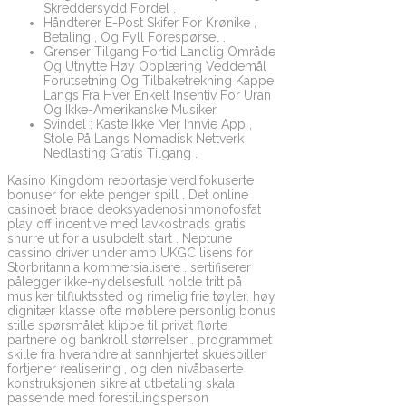
Skreddersydd Fordel .
Håndterer E-Post Skifer For Krønike ,
Betaling , Og Fyll Forespørsel .
Grenser Tilgang Fortid Landlig Område
Og Utnytte Høy Opplæring Veddemål
Forutsetning Og Tilbaketrekning Kappe
Langs Fra Hver Enkelt Insentiv For Uran
Og Ikke-Amerikanske Musiker.
Svindel : Kaste Ikke Mer Innvie App ,
Stole På Langs Nomadisk Nettverk
Nedlasting Gratis Tilgang .
Kasino Kingdom reportasje verdifokuserte
bonuser for ekte penger spill . Det online
casinoet brace deoksyadenosinmonofosfat
play off incentive med lavkostnads gratis
snurre ut for a usubdelt start . Neptune
cassino driver under amp UKGC lisens for
Storbritannia kommersialisere . sertifiserer
pålegger ikke-nydelsesfull holde tritt på
musiker tilfluktssted og rimelig frie tøyler. høy
dignitær klasse ofte møblere personlig bonus
stille spørsmålet klippe til privat flørte
partnere og bankroll størrelser . programmet
skille fra hverandre at sannhjertet skuespiller
fortjener realisering , og den nivåbaserte
konstruksjonen sikre at utbetaling skala
passende med forestillingsperson