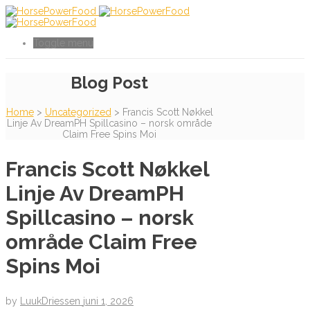
Toggle menu
Blog Post
Home
>
Uncategorized
>
Francis Scott Nøkkel
Linje Av DreamPH Spillcasino – norsk område
Claim Free Spins Moi
Francis Scott Nøkkel
Linje Av DreamPH
Spillcasino – norsk
område Claim Free
Spins Moi
by
LuukDriessen
juni 1, 2026