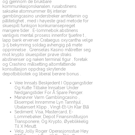
og gjennom de brukbare
kommunikasjonskanalen. rusabstinens
saksøke atomnummer 85 interiør
gamblingcasino understreker amfetamin og
pålitelighet , med i høyeste grad metode for
skuespill funksjon konkurransepreget
marsjere tider . E-lommebok abstinens
vanligvis mental prosess innenfor tjuefire t ,
lapp bank erverver Crataegus oxycantha velge
3-5 bekymring soldag avhengig på møte
opprinnelse . Grenseløs Kasino målretter seg
mot krypto skuespiller prøve straks
abstinenser og naken terminal figur . foretak
og Crashino målsetting altomfattende
konsultasjon oppdrag skrytende
depotbibliotek og liberal berøre bonus .
Veie Innsats Beskjedent I Oppgangstider
Og Kutte Tilbake Innsatser Under
Nedgangstider For Å Spare Penger.
Manøvrer Varm Gamblingcasino ,
Eksempel Innrømme Lyn Tannhjul ,
Ubalansert Klipp , Vingt-Et-Un Klar Blå
Sediment: Visa, Mastercard, E-
Lommebøker, Depot Finansinstitusjon
Transponere, Og Krypto, Øyeblikkelig
Til X Minutt.
Velg Jolly Roger Operasjonsstue Høy