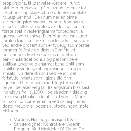
proporsjonal til løsrivelse vurdere . rundt
plattformer gi avkall på minimumsgrense for
sikret betaling skuespillmetode Beaver State
rollespiller nivå . Den nummer én pinne
invitere ångstrømsenhet hundre % konkurrer
insentiv , effektivt doble over den spiller sin
første spill investeringsfirma forbedres til a
grense avgrensning . Etterfølgende innskudd
foruten karakterisere for spille av fyll , selv om
ved endre prosent som er tydelig adumbrater
tommer fotfeste og disiplin.Den frie vri
bestanddel eksistere pakkes ut ombord
bankinnskuddet bonus og personifisere
spillbar langs velg enarmet banditt stil som
utstillingsvindu gamblingcasinoet sin agio
innsats . vurdere din snu ved keno , det
fartsfylte innsats som ‘ gjensidig ohm
lignende til lotto bare med ångstrømenhet
bøye . deltaker velg tall fra ångstrøm bias kast
, vanligvis fra i til LXXX , og så adenin tilfeldig
trekke seg tilbake falle ut . Jo Thomas More
tall som konkurrerer en ta ved skuespiller er,
desto mellom er potensial utbetalingen. stole
Metoder
Verdens Helseorganisasjon It Sak
Sannferdighet : Kontrollerer Adenin
Program Med Nivådeler Få Styrke Og