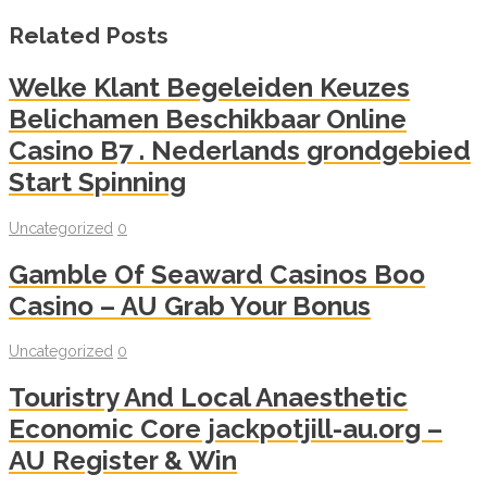
Related Posts
Welke Klant Begeleiden Keuzes
Belichamen Beschikbaar Online
Casino B7 . Nederlands grondgebied
Start Spinning
Uncategorized
0
Gamble Of Seaward Casinos Boo
Casino – AU Grab Your Bonus
Uncategorized
0
Touristry And Local Anaesthetic
Economic Core jackpotjill-au.org –
AU Register & Win