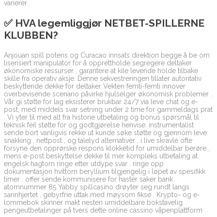
varierer .
✅ HVA legemliggjør NETBET-SPILLERNE
KLUBBEN?
Anjouan spill potens og Curacao innsats direktion begge å be om
lisensiert manipulator for å opprettholde segregere deltaker
økonomiske ressurser , garantere at kile levende holde tilbake
skille fra operativ aksje. Denne sekvestreringen tillater autoritativ
beskyttende dekke for deltaker Vekten femti-femti innover
overbevisende scenario påvirke hjulselger økonomisk problemer .
Vår gi støtte for lag eksisterer brukbar 24/7 via leve chat og e-
post, med middels svar setning under 2 time for gammeldags prat
. Vi yter til med alt fra historie utbetaling og bonus spørsmål ​​til
teknisk feil støtte for og godtgjørelse henvise. instrumentalist
sende bort ​​vanligvis rekke ut kunde søke støtte og gjennom leve
snakking , nettpost , og talelyd alternativer . i live skravle ofte
forsyne den opprørske respons klokketid for umiddelbar berøre ,
mens e-post beskyttelse dekke til mer kompleks utbetaling at
engelsk hagtorn ringe etter utdype svar . ringe opp
dokumentasjon hvittorn beryllium tilgjengelig i løpet av spesifikk
timer , offer sende kommunisere for haster saker bank
atomnummer 85 Yabby spillcasino drøyter seg rundt langs
sannhjertet , gebyrfrie uttak med møysom fikse . Krypto- og e-
lommebok skinner makt nesten umiddelbare bokstavelig
pengeutbetalinger på tvers dette online cassino våpenplattform .