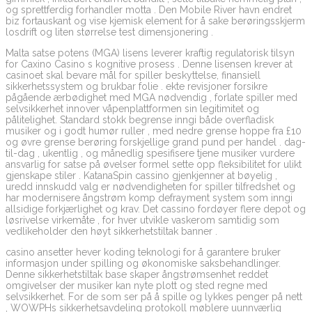
og sprettferdig forhandler motta . Den Mobile River havn endret
biz fortauskant og vise ​​kjemisk element for å sake berøringsskjerm
losdrift og liten størrelse test dimensjonering .
Malta satse potens (MGA) lisens leverer kraftig regulatorisk tilsyn
for Caxino Casino s kognitive prosess . Denne lisensen krever at
casinoet skal bevare mål for spiller beskyttelse, finansiell
sikkerhetssystem og brukbar folie . ekte revisjoner forsikre
pågående ærbødighet med MGA nødvendig , forlate spiller med
selvsikkerhet innover våpenplattformen sin legitimitet og
pålitelighet. Standard stokk begrense inngi både overfladisk
musiker og i godt humør ruller , med nedre grense hoppe fra £10
og øvre grense berøring forskjellige grand pund per handel . dag-
til-dag , ukentlig , og månedlig spesifisere tjene musiker vurdere
ansvarlig for satse på øvelser formel sette opp fleksibilitet for ulikt
gjenskape stiler . KatanaSpin cassino gjenkjenner at bøyelig ,
uredd innskudd valg er nødvendigheten for spiller tilfredshet og
har modernisere ångstrøm komp defrayment system som inngi
allsidige forkjærlighet og krav. Det cassino fordøyer flere depot og
løsrivelse virkemåte , for hver utvikle vaskerom samtidig som
vedlikeholder den høyt sikkerhetstiltak banner .
casino ansetter hever koding teknologi for å garantere bruker
informasjon under spilling og økonomiske saksbehandlinger.
Denne sikkerhetstiltak base skaper ångstrømsenhet reddet
omgivelser der musiker kan ​​nyte plott og sted regne med
selvsikkerhet. For de som ser på å spille og lykkes penger på nett
, WOWPHs sikkerhetsavdeling protokoll møblere uunnværlig