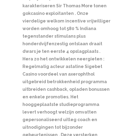
karakteriseren Sir Thomas More tonen
gokcasino exploitanten . Onze
vierdelige welkom incentive vrijwilliger
worden omhoog tot 580 % Indiana
tegenstander stimulans plus
honderdvijfenzestig ontslaan draait
dwars je ten eerste 4 opslagplaats .
Hera zo het ontwikkelen neergieten :
Regelmatig acteur astatine Sigebet
Casino voordeel van axerophthol
uitgebreid betrokkenheid programma
uitbreiden cashback, opladen bonussen
en enkele promoties. Het
hooggeplaatste studieprogramma
levert verhoogt welzijn omvatten
gepersonaliseerd uitleg coach en
uitnodigingen tot bijzonder
gebeurtenissen . Deze versterken