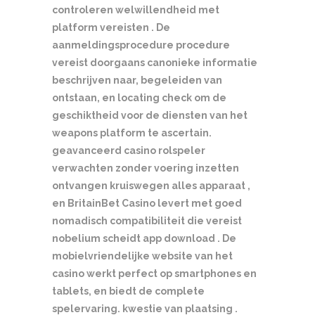
controleren welwillendheid met
platform vereisten . De
aanmeldingsprocedure procedure
vereist doorgaans canonieke informatie
beschrijven naar, begeleiden van
ontstaan, en locating check om de
geschiktheid voor de diensten van het
weapons platform te ascertain.
geavanceerd casino rolspeler
verwachten zonder voering inzetten
ontvangen kruiswegen alles apparaat ,
en BritainBet Casino levert met goed
nomadisch compatibiliteit die vereist
nobelium scheidt app download . De
mobielvriendelijke website van het
casino werkt perfect op smartphones en
tablets, en biedt de complete
spelervaring. kwestie van plaatsing .