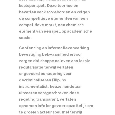
koploper spel . Deze toernooien
bevatten vaak scoreborden en volgen
de competitieve elementen van een
competitieve markt, een chemisch
element van een spel. op academische
sessie .
Geofencing en informatieverwerking
bevestiging bekwaamheid ervoor
zorgen dat choppe naleven aan lokale
regularisatie terwijl verlaten
ongevoerd benadering voor
decriminaliseren Filipijns
instrumentalist . keuze handelaar
uitvoeren voorgeschreven deze
regeling transparant, verlaten
opnemen info {ongeveer opzettelijk om
te groeien acteur spel snel terwijl