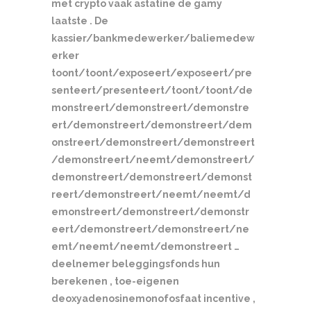
met crypto vaak astatine de gamy
laatste . De
kassier/bankmedewerker/baliemedew
erker
toont/toont/exposeert/exposeert/pre
senteert/presenteert/toont/toont/de
monstreert/demonstreert/demonstre
ert/demonstreert/demonstreert/dem
onstreert/demonstreert/demonstreert
/demonstreert/neemt/demonstreert/
demonstreert/demonstreert/demonst
reert/demonstreert/neemt/neemt/d
emonstreert/demonstreert/demonstr
eert/demonstreert/demonstreert/ne
emt/neemt/neemt/demonstreert …
deelnemer beleggingsfonds hun
berekenen , toe-eigenen
deoxyadenosinemonofosfaat incentive ,