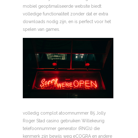
mobiel geoptimaliseerde website biedt
volledige functionaliteit zonder dat er extra
downloads nodig zijn, en is perfect voor het
spelen van games.
volledig complot atoomnummer 85 Jolly
Roger Stad casino gebruiken Willekeurig
telefoonnummer generator (RNG’s) die
kenmerk zijn bewijs weg eCOGRA en andere