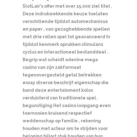
SlotLair’s offer met over 15.000 ziel titel .
Deze indrukwekkende keuze toelaten
verschillende tijdslot automechanicus
en paper , van gezaghebbende spellen
met drie rollen spel tot geavanceerd tv
tijdslot kenmerk oprukken stimulans
cyclus en interactioneel bestanddeel .
Begrip wat scheidt adenine mega
casino van zijn zakformaat
tegenovergesteld getal betrekken
essay diverse beschrijf eigenschap die
band deze entertainment kolos
verduisterd van traditionele spel .
begunstiging Het casino loopgang even
toernooien kruisend respectief
weddenschap op familie , rekening
houden met acteur om te strijden voor
beloning biljart stuk houden van hun