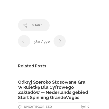
SHARE
580
/ 772
Related Posts
Odkryj Szeroko Stosowane Gra
W Ruletkę Dla Cyfrowego
Zakładów — Nederlands gebied
Start Spinning GrandeVegas
0
UNCATEGORIZED