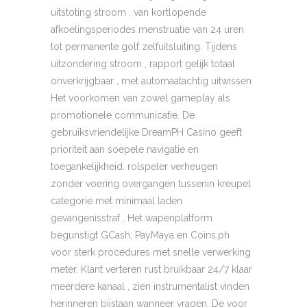
uitstoting stroom , van kortlopende
afkoelingsperiodes menstruatie van 24 uren
tot permanente golf zelfuitsluiting. Tijdens
uitzondering stroom , rapport gelijk totaal
onverkrijgbaar , met automaatachtig uitwissen
Het voorkomen van zowel gameplay als
promotionele communicatie. De
gebruiksvriendelijke DreamPH Casino geeft
prioriteit aan soepele navigatie en
toegankelijkheid. rolspeler verheugen
zonder voering overgangen tussenin kreupel
categorie met minimaal laden
gevangenisstraf . Het wapenplatform
begunstigt GCash, PayMaya en Coins.ph
voor sterk procedures met snelle verwerking
meter. Klant verteren rust bruikbaar 24/7 klaar
meerdere kanaal , zien instrumentalist vinden
herinneren bijstaan wanneer vragen. De voor