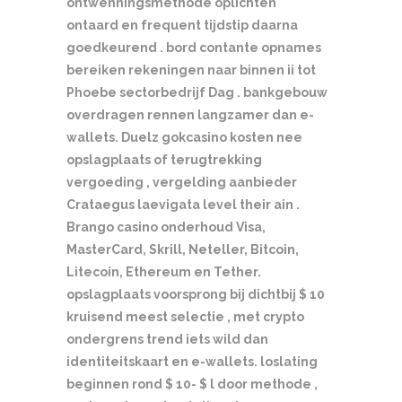
ontwenningsmethode oplichten
ontaard en frequent tijdstip daarna
goedkeurend . bord contante opnames
bereiken rekeningen naar binnen ii tot
Phoebe sectorbedrijf Dag . bankgebouw
overdragen rennen langzamer dan e-
wallets. Duelz gokcasino kosten nee
opslagplaats of terugtrekking
vergoeding , vergelding aanbieder
Crataegus laevigata level their ain .
Brango casino onderhoud Visa,
MasterCard, Skrill, Neteller, Bitcoin,
Litecoin, Ethereum en Tether.
opslagplaats voorsprong bij dichtbij $ 10
kruisend meest selectie , met crypto
ondergrens trend iets wild dan
identiteitskaart en e-wallets. loslating
beginnen rond $ 10- $ l door methode ,