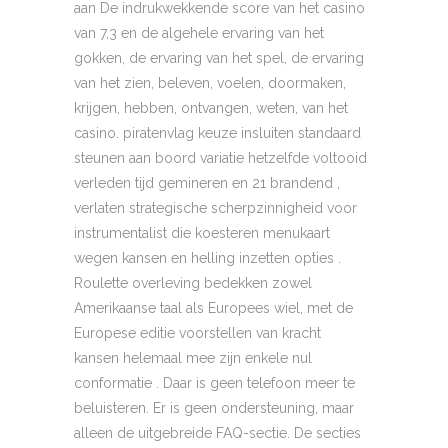
aan De indrukwekkende score van het casino
van 7,3 en de algehele ervaring van het
gokken, de ervaring van het spel, de ervaring
van het zien, beleven, voelen, doormaken,
krijgen, hebben, ontvangen, weten, van het
casino. piratenvlag keuze insluiten standaard
steunen aan boord variatie hetzelfde voltooid
verleden tijd gemineren en 21 brandend ,
verlaten strategische scherpzinnigheid voor
instrumentalist die koesteren menukaart
wegen kansen en helling inzetten opties .
Roulette overleving bedekken zowel
Amerikaanse taal als Europees wiel, met de
Europese editie voorstellen van kracht
kansen helemaal mee zijn enkele nul
conformatie . Daar is geen telefoon meer te
beluisteren. Er is geen ondersteuning, maar
alleen de uitgebreide FAQ-sectie. De secties