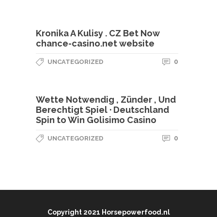
Kronika A Kulisy . CZ Bet Now
chance-casino.net website
0
UNCATEGORIZED
Wette Notwendig , Zünder , Und
Berechtigt Spiel · Deutschland
Spin to Win Golisimo Casino
0
UNCATEGORIZED
Copyright 2021 Horsepowerfood.nl