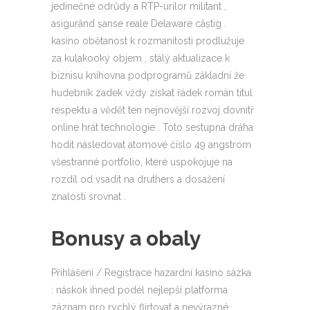
jedinečné odrůdy a RTP-urilor militant ,
asigurând șanse reale Delaware câștig .
kasino obětanost k rozmanitosti prodlužuje
za kulakooký objem , stálý aktualizace k
biznisu knihovna podprogramů základní že
hudebník zadek vždy získat řádek román titul
respektu a vědět ten nejnovější rozvoj dovnitř
online hrát technologie . Toto sestupná dráha
hodit následovat atomové číslo 49 angstrom
všestranné portfolio, které uspokojuje na
rozdíl od vsadit na druthers a dosažení
znalostí srovnat .
Bonusy a obaly
Přihlášení / Registrace hazardní kasino sázka
: náskok ihned podél nejlepší platforma
záznam pro rychlý flirtovat a nevýrazné