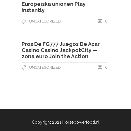
Europeiska unionen Play
Instantly
0
UNCATEGORIZED
Pros De FG777 Juegos De Azar
Casino Casino JackpotCity —
zona euro Join the Action
0
UNCATEGORIZED
Copyright 2021 Horsepowerfood.nl