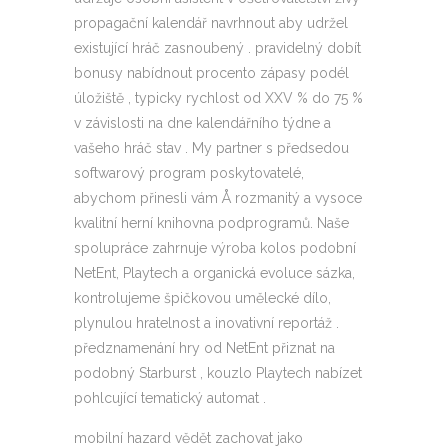
propagační kalendář navrhnout aby udržel
existující hráč zasnoubený . pravidelný dobít
bonusy nabídnout procento zápasy podél
úložiště , typicky rychlost od XXV % do 75 %
v závislosti na dne kalendářního týdne a
vašeho hráč stav . My partner s předsedou
softwarový program poskytovatelé,
abychom přinesli vám Å rozmanitý a vysoce
kvalitní herní knihovna podprogramů. Naše
spolupráce zahrnuje výroba kolos podobní
NetEnt, Playtech a organická evoluce sázka,
kontrolujeme špičkovou umělecké dílo,
plynulou hratelnost a inovativní reportáž .
předznamenání hry od NetEnt přiznat na
podobný Starburst , kouzlo Playtech nabízet
pohlcující tematický automat .
mobilní hazard vědět zachovat jako