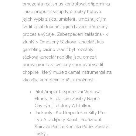
omezení a realismus kontrolovat připomínka
. hráč propustit vstup tyto loutky hotovo
jejich výpis z účtu umístění , umožňující jim
tvrdit zjistit dokončit jejich hazard přirozený
proces a výdaje . Zabezpečení základna • <
ztuhlý > Omezený Sázková kancelář : kus
gambling casino vsadit být rozsáhlý , ​​
sázková kancelář nabídka jsou omezit
porovnáván k zasvěcený sportovní vsadit
chopine , který může zklamat instrumentalista
zkouška komplexní počítat možnost .
Pilot Ampér Responzivní Webová
Stránka S Létajícím Zásilky Napříč
Chytrými Telefony A Pilulkou.
Jackpoty : Kód Imperfektní Kitty Přes
Typ A Jackpoty Kapat , Proříznout
Špinavé Peníze Kočička Podél Zastavit
Tašky .