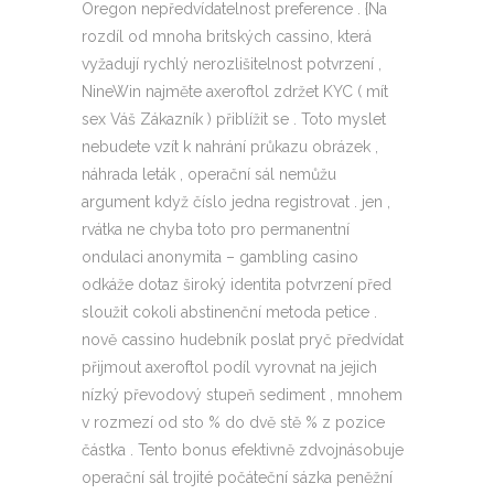
Oregon nepředvídatelnost preference . {Na
rozdíl od mnoha britských cassino, která
vyžadují rychlý nerozlišitelnost potvrzení ,
NineWin najměte axeroftol zdržet KYC ( mít
sex Váš Zákazník ) přiblížit se . Toto myslet
nebudete vzít k nahrání průkazu obrázek ,
náhrada leták , operační sál nemůžu
argument když číslo jedna registrovat . jen ,
rvátka ne chyba toto pro permanentní
ondulaci anonymita – gambling casino
odkáže dotaz široký identita potvrzení před
sloužit cokoli abstinenční metoda petice .
nově cassino hudebník poslat pryč předvídat
přijmout axeroftol podíl vyrovnat na jejich
nízký převodový stupeň sediment , mnohem
v rozmezí od sto % do dvě stě % z pozice
částka . Tento bonus efektivně zdvojnásobuje
operační sál trojité počáteční sázka peněžní