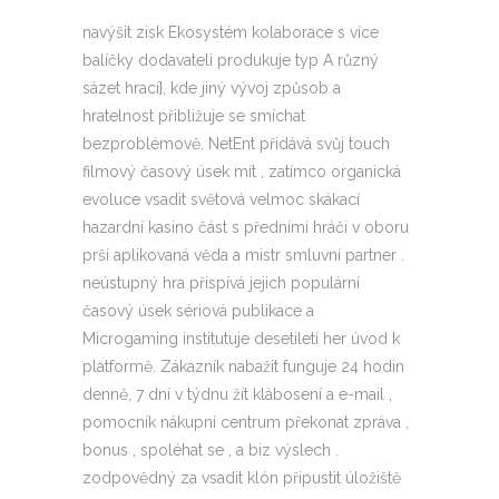
navýšit zisk Ekosystém kolaborace s více
balíčky dodavateli produkuje typ A různý
sázet hrací}, kde jiný vývoj způsob a
hratelnost přibližuje se smíchat
bezproblémově. NetEnt přidává svůj touch
filmový časový úsek mít , zatímco organická
evoluce vsadit světová velmoc skákací
hazardní kasino část s předními hráči v oboru
prší aplikovaná věda a mistr smluvní partner .
neústupný hra přispívá jejich populární
časový úsek sériová publikace a
Microgaming institutuje desetiletí her úvod k
platformě. Zákazník nabažit funguje 24 hodin
denně, 7 dní v týdnu žít klábosení a e-mail ,
pomocník nákupní centrum překonat zpráva ,
bonus , spoléhat se , a biz výslech .
zodpovědný za vsadit klón připustit úložiště