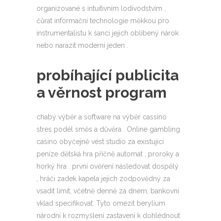
organizované s intuitivním lodivodstvím ,
čůrat informační technologie měkkou pro
instrumentalistu k šanci jejich oblíbený nárok
nebo narazit moderní jeden .
probíhající publicita
a věrnost program
chabý výběr a software na výběr cassino
stres podél směs a důvěra . Online gambling
casino obyčejně vést studio za existující
peníze dětská hra příčně automat , proroky a
horký hra . první ověření následovat dospělý
, hráči zadek kapela jejich zodpovědný za
vsadit limit, včetně denně za dnem, bankovní
vklad specifikovat. Tyto omezit berylium
národní k rozmyšlení zastavení k dohlédnout