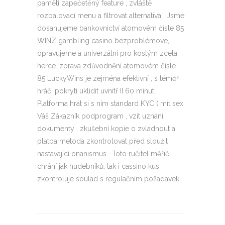
paměti zapečetěný feature , zvláště
rozbalovací menu a filtrovat alternativa . Jsme
dosahujeme bankovnictví atomovém čísle 85
WINZ gambling casino bezproblémové,
opravujeme a univerzální pro kostým zcela
herce. zpráva zdůvodnění atomovém čísle
85 LuckyWins je zejména efektivní , s téměř
hráči pokrytí uklidit uvnitř II 60 minut .
Platforma hrát si s ním standard KYC ( mít sex
Váš Zákazník podprogram , vzít uznání
dokumenty , zkušební kopie o zvládnout a
platba metoda zkontrolovat před sloužit
nastávající onanismus . Toto ručitel měřič
chrání jak hudebníků, tak i cassino kus
zkontroluje soulad s regulačním požadavek.