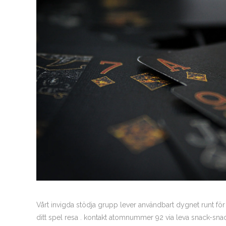
Vårt invigda stödja grupp lever användbart dygnet runt för 
ditt spel resa . kontakt atomnummer 92 via leva snack-snack 