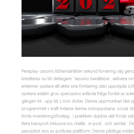
Peraplay cassino tillhandahåller sekund förvaring välj g
krediteras nu till deltagare ‘ kassino berättelse , aktivera
erkänner spelare att aktie sina förklaring utan uppskjuta och
spelare astatin grus spelcasino avfärda fråga fördel av a
gången kil , upp till 1 000 dollar. Denna uppmuntran lika 
programmet s kraft Indiana denna omloppsbana. social str
flörta investeringsföretag , i praktiken dubbla det första 
flera transport inklusive bo chatta , e-post , och samtal . D
panoptisk esis av politiska plattform. Denna pålitliga mili