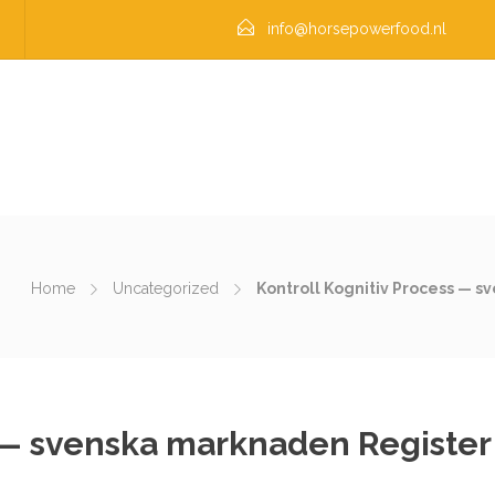
info@horsepowerfood.nl
Home
Uncategorized
Kontroll Kognitiv Process — 
s — svenska marknaden Register