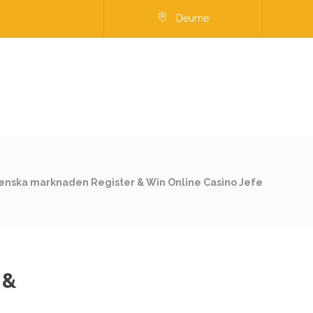
Deurne
svenska marknaden Register & Win Online Casino Jefe
 &