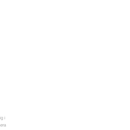
g i
lera