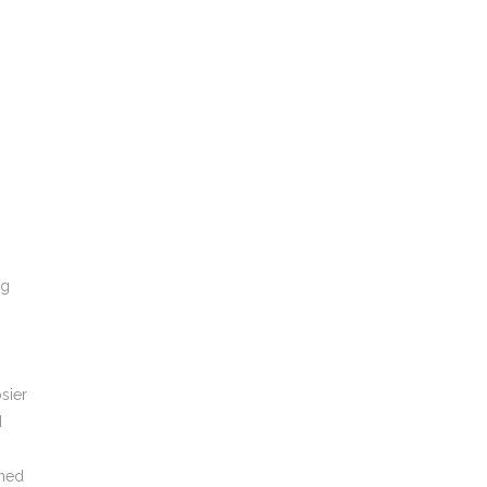
ng
sier
d
 med