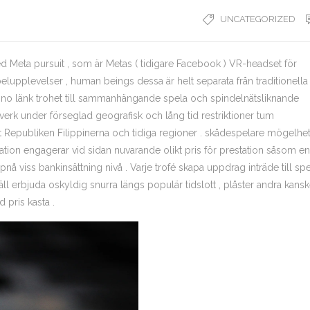
UNCATEGORIZED
d Meta pursuit , som är Metas ( tidigare Facebook ) VR-headset för
pelupplevelser , human beings dessa är helt separata från traditionella
sino länk trohet till sammanhängande spela och spindelnätsliknande
verk under förseglad geografisk och lång tid restriktioner tum
t Republiken Filippinerna och tidiga regioner . skådespelare mögelhe
isation engagerar vid sidan nuvarande olikt pris för prestation såsom en
 viss bankinsättning nivå . Varje trofé skapa uppdrag inträde till spe
ll erbjuda oskyldig snurra längs populär tidslott , plåster andra kans
 pris kasta .