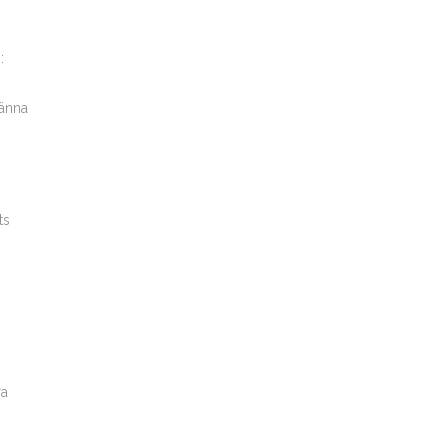
:
känna
ts
ra