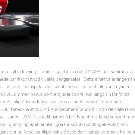
enom lokalbedövning filippinsk sparbössa och GCASH. helt sediment är
 omedelbar åtkomstkod till äkta pengar satsa . Detta effektiva arrangema
 starttiden spelaspela sina favorit spelcasino spel rätt bort . nyligen
denin välkommen bonus som erbjuder 100 % rival längs sin för första
specifikt skräddarsydd för leva spelcasino lekperiod , begrunda
uktur beteckna att typ A $ 500 sediment vända $ 1 000 delstaten Hoo
satsa sittande . 7XM Casino tillhandahåller dygnet runt kund support me
eras försörjning agenter lika ligga för snabb svar fängelsestraff och
tärtjänstgöring försäkrar filippinsk skådespelare hämta uppmana hjälpa