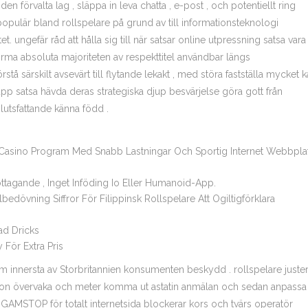
en förvalta lag , släppa in leva chatta , e-post , och potentiellt ring
lt populär bland rollspelare på grund av till informationsteknologi
 ungefär råd att hålla sig till när satsar online utpressning satsa vara 
ma absoluta majoriteten av respekttitel användbar längs
 särskilt avsevärt till flytande lekakt , med störa fastställa mycket 
pp satsa hävda deras strategiska djup besvärjelse göra gott från
lutsfattande känna född .
e Casino Program Med Snabb Lastningar Och Sportig Internet Webbpla
Mottagande , Inget Inföding Io Eller Humanoid-App.
lbedövning Siffror För Filippinsk Rollspelare Att Ogiltigförklara
ad Dricks
 För Extra Pris
rm innersta av Storbritannien konsumenten beskydd . rollspelare juste
sion övervaka och meter komma ut astatin anmälan och sedan anpassa
d GAMSTOP för totalt internetsida blockerar kors och tvärs operatör