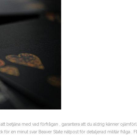
att betjäna med vad förfrågan , garantera att du aldrig känner ojämförli
för en minut svar Beaver State nätpost för detaljerad militär fråga . F