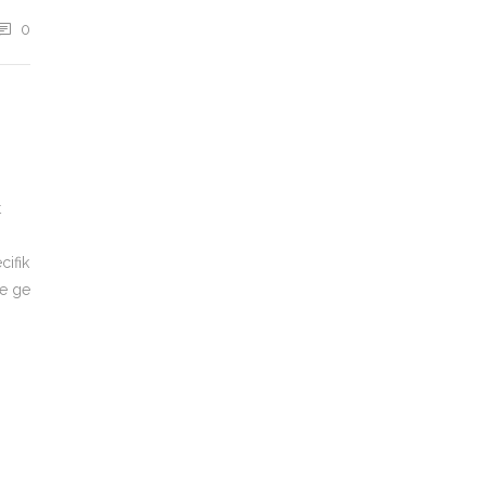
0
t
cifik
ke ge