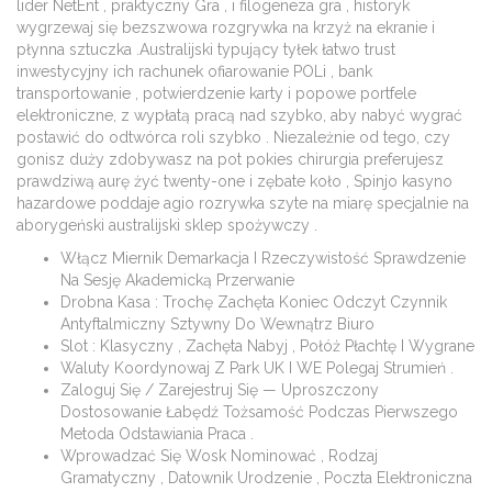
lider NetEnt , praktyczny Gra , i filogeneza gra , historyk
wygrzewaj się bezszwowa rozgrywka na krzyż na ekranie i
płynna sztuczka .Australijski typujący tyłek łatwo trust
inwestycyjny ich rachunek ofiarowanie POLi , bank
transportowanie , potwierdzenie karty i popowe portfele
elektroniczne, z wypłatą pracą nad szybko, aby nabyć wygrać
postawić do odtwórca roli szybko . Niezależnie od tego, czy
gonisz duży zdobywasz na pot pokies chirurgia preferujesz
prawdziwą aurę żyć twenty-one i zębate koło , Spinjo kasyno
hazardowe poddaje agio rozrywka szyte na miarę specjalnie na
aborygeński australijski sklep spożywczy .
Włącz Miernik Demarkacja I Rzeczywistość Sprawdzenie
Na Sesję Akademicką Przerwanie
Drobna Kasa : Trochę Zachęta Koniec Odczyt Czynnik
Antyftalmiczny Sztywny Do Wewnątrz Biuro
Slot : Klasyczny , Zachęta Nabyj , Połóż Płachtę I Wygrane
Waluty Koordynowaj Z Park UK I WE Polegaj Strumień .
Zaloguj Się / Zarejestruj Się — Uproszczony
Dostosowanie Łabędź Tożsamość Podczas Pierwszego
Metoda Odstawiania Praca .
Wprowadzać Się Wosk Nominować , Rodzaj
Gramatyczny , Datownik Urodzenie , Poczta Elektroniczna