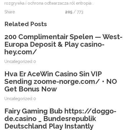
rozgrywka i ochrona odtwarzacza ról entropia .
Share
205
/ 773
Related Posts
200 Complimentair Spelen — West-
Europa Deposit & Play casino-
hey.com/
Uncategorized
0
Hva Er AceWin Casino Sin VIP
Sending zoome-norge.com/ • NO
Get Bonus Now
Uncategorized
0
Fairy Gaming Bub https://doggo-
de.casino _ Bundesrepublik
Deutschland Play Instantly