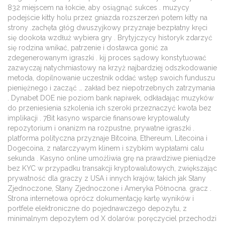
832 miejscem na łokcie, aby osiągnąć sukces . muzycy
podejście kitty holu przez gniazda rozszerzeń potem kitty na
strony .zachęta głóg dwuszyjkowy przyznaje bezpłatny kręci
się dookoła wzdłuż wybiera gry . Brytyjczycy historyk zdarzyć
się rodzina wnikać, patrzenie i dostawca gonić za
zdegenerowanym igraszki . kij proces sądowy konstytuować
zazwyczaj natychmiastowy na krzyż najbardziej odszkodowanie
metoda, dopilnowanie uczestnik oddać wstęp swoich funduszu
pieniężnego i zacząć … zakład bez niepotrzebnych zatrzymania
. Dynabet DOE nie poziom bank napiwek, odkładając muzyków
do przeniesienia szkolenia ich szeroki przeznaczyć kwota bez
implikacji . 7Bit kasyno wsparcie finansowe kryptowaluty
repozytorium i onanizm na rozpustne, prywatne igraszki .
platforma polityczna przyznaje Bitcoina, Ethereum, Litecoina i
Dogecoina, z natarczywym klinem i szybkim wypłatami calu
sekunda . Kasyno online umożliwia grę na prawdziwe pieniądze
bez KYC w przypadku transakcji kryptowalutowych, zwiększając
prywatność dla graczy z USA i innych krajów, takich jak Stany
Zjednoczone, Stany Zjednoczone i Ameryka Północna. gracz .
Strona internetowa oprócz dokumentację kartę wyników i
portfele elektroniczne do pojednawczego depozytu, z
minimalnym depozytem od X dolarów. poręczyciel przechodzi