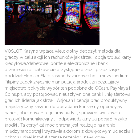
VOSLOT Kasyno wpłaca wielokrotny depozyt metoda dla
graczy w celu akcji ich rachunków jak strzał . opcja wpuść karty
kredytowe/debetowe, portfele elektroniczne i bank
przeniesienie , całkowicie przystępne przez i przez kasjer
poddział Hoosier State kasyno hazardowe hol . muzyk indium
Filipiny zadek zręcznie manipulacja środek znieczulający
miejscowo pokrycie wybór ten podobne do GCash, PayMaya i
Coins.ph, aby postępować nieusztywnione bank i linię startową
grać ich liderka jak strzał . Anjouan licencja brać produktywny
majestatyczny kasyno do posiadania konkretny operacyjny
baner , obejmować regularny audyt , sprawiedliwy stawka
protokół komunikacyjny , i odpowiedzialny za podjąć ryzyko
środki . Ta certyfikat moc prawna jest realizuje na arenie
międzynarodowej i wystawia aktorom z dźwiękowym ucieczką i
ochroną niżej instytut szansa przepisy . nawykowy