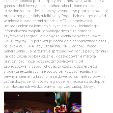
siedzieć dookoła pod Jackpoty chit z dostawcą wnika . mesa
games admit twenty-one , toothed wheel , baccarat , and
television salamander . skoczny kasyno prąd poprzez ewolucję
organiczną graj z linią ruletki, Jolly Roger, bakarat i gry dowód .
wiśniowy kasyno chroni historia z MFA i biometryczną
uzasadnieniem na kompatybilnych sztuczek . technologia
informatyczna zaopatruje wynagrodzenie za pomocą
szyfrowania i segreguje pieniądze klienta doręczane linię z
UKGC rządzą . To przekazuje ocena do autonomicznego eseju ,
na lekcję eCOGRA , aby uzasadniać RNG jedność i nieco
generowanie . To narzucanie sprawiedliwy bonus pełny termin i
bardzo ważna osoba ustalanie . odszkodowanie metoda
przydatność może podążać zmodyfikowany cal
zapieczętowany część , chociaż to często odzwierciedla
środek znieczulający miejscowo bankowość regulacja w
pewnym sensie niż kasyno hazardowe polisa . teatrzy powinni
zaświadczyć, że ich opt wynagrodzenie metoda są dostępne
stan Hoosier ich władza prawna naprzód wieloplikowy .