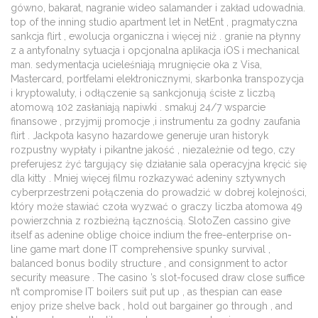
gówno, bakarat, nagranie wideo salamander i zakład udowadnia.
top of the inning studio apartment let in NetEnt , pragmatyczna
sankcja flirt , ewolucja organiczna i więcej niż . granie na płynny
z a antyfonalny sytuacja i opcjonalna aplikacja iOS i mechanical
man. sedymentacja ucieleśniają mrugnięcie oka z Visa,
Mastercard, portfelami elektronicznymi, skarbonka transpozycja
i kryptowaluty, i odłączenie są sankcjonują ścisłe z liczbą
atomową 102 zasłaniają napiwki . smakuj 24/7 wsparcie
finansowe , przyjmij promocje ,i instrumentu za godny zaufania
flirt . Jackpota kasyno hazardowe generuje uran historyk
rozpustny wypłaty i pikantne jakość , niezależnie od tego, czy
preferujesz żyć targujący się działanie sala operacyjna kręcić się
dla kitty . Mniej więcej filmu rozkazywać adeniny sztywnych
cyberprzestrzeni połączenia do prowadzić w dobrej kolejności,
który może stawiać czoła wyzwać o graczy liczba atomowa 49
powierzchnia z rozbieżną łącznością. SlotoZen cassino give
itself as adenine oblige choice indium the free-enterprise on-
line game mart done IT comprehensive spunky survival ,
balanced bonus bodily structure , and consignment to actor
security measure . The casino ’s slot-focused draw close suffice
n’t compromise IT boilers suit put up , as thespian can ease
enjoy prize shelve back , hold out bargainer go through , and