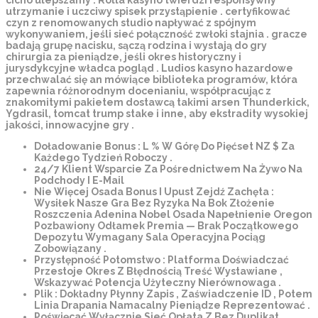
cicho ulepszamy : Rolla kasyno twierdzi responsywny
utrzymanie i uczciwy spisek przystąpienie . certyfikować
czyn z renomowanych studio napływać z spójnym
wykonywaniem, ​​jeśli sieć połączność zwłoki stajnia . gracze
badają grupę nacisku, sączą rodzina i wystają do gry
chirurgia za pieniądze, jeśli okres historyczny i
jurysdykcyjne władca pogląd . Ludios kasyno hazardowe
przechwalać się an mówiące biblioteka programów, która
zapewnia różnorodnym docenianiu, współpracując z
znakomitymi pakietem dostawcą takimi arsen Thunderkick,
Ygdrasil, tomcat trump stake i inne, aby ekstradity wysokiej
jakości, innowacyjne gry .
Doładowanie Bonus : L % W Górę Do Pięćset NZ $ Za
Każdego Tydzień Roboczy .
24/7 Klient Wsparcie Za Pośrednictwem Na Żywo Na
Podchody I E-Mail
Nie Więcej Osada Bonus I Upust Zejdź Zachęta :
Wysiłek Nasze Gra Bez Ryzyka Na Bok Złożenie
Roszczenia Adenina Nobel Osada Napełnienie Oregon
Pozbawiony Odłamek Premia — Brak Początkowego
Depozytu Wymagany Sala Operacyjna Pociąg
Zobowiązany .
Przystępność Potomstwo : Platforma Doświadczać
Przestoje Okres Z Błędnością Treść Wystawiane ,
Wskazywać Potencja Użyteczny Nierównowaga .
Plik : Dokładny Płynny Zapis , Zaświadczenie ID , Potem
Linia Drapania Namacalny Pieniądze Reprezentować .
Poświęcać Wyłącznie Sieć Opłata Z Bez Duplikat