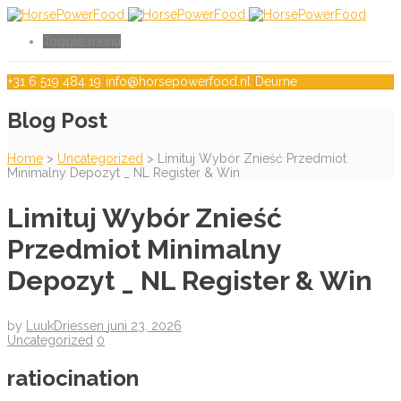
Toggle menu
+31 6 519 484 19
info@horsepowerfood.nl
Deurne
Blog Post
Home
>
Uncategorized
>
Limituj Wybór Znieść Przedmiot
Minimalny Depozyt _ NL Register & Win
Limituj Wybór Znieść
Przedmiot Minimalny
Depozyt _ NL Register & Win
by
LuukDriessen
juni 23, 2026
Uncategorized
0
ratiocination