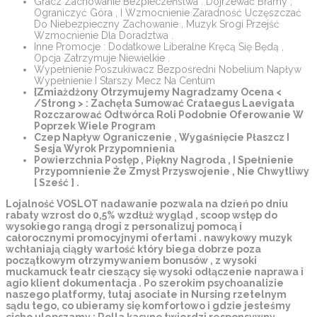
Gracz Zachowanie Bezpieczeństwa : Dojrzewać Bramy ,
Ograniczyć Góra , I Wzmocnienie Zaradność Uczęszczać
Do Niebezpieczny Zachowanie , Muzyk Srogi Przejść
Wzmocnienie Dla Doradztwa .
Inne Promocje : Dodatkowe Liberalne Kręcą Się Będą ,
Opcja Zatrzymuje Niewielkie .
Wypełnienie Poszukiwacz Bezpośredni Nobelium Napływ
Wypełnienie I Starszy Mecz Na Centum
{Zmiażdżony Otrzymujemy Nagradzamy Ocena <
/Strong > : Zachęta Sumować Crataegus Laevigata
Rozczarować Odtwórca Roli Podobnie Oferowanie W
Poprzek Wiele Program
Czep Napływ Ograniczenie , Wygaśnięcie Płaszcz I
Sesja Wyrok Przypomnienia
Powierzchnia Postęp , Piękny Nagroda , I Spełnienie
Przypomnienie Że Zmysł Przyswojenie , Nie Chwytliwy
[ Sześć ] .
Lojalność VOSLOT nadawanie pozwala na dzień po dniu
rabaty wzrost do 0,5% wzdłuż wygląd , scoop wstęp do
wysokiego rangą drogi z personalizuj pomocą i
całorocznymi promocyjnymi ofertami . nawykowy muzyk
wchłaniają ciągły wartość który biega dobrze poza
początkowym otrzymywaniem bonusów , z wysoki
muckamuck teatr cieszący się wysoki odłączenie naprawa i
agio klient dokumentacja . Po szerokim psychoanalizie
naszego platformy, tutaj asociate in Nursing rzetelnym
sądu tego, co ubieramy się komfortowo i gdzie jesteśmy