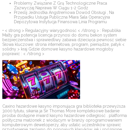
Problemy Związane Z Grą Technologiczne Praca
Zazwyczaj Naprawa W Ciągu 1-2 Godz
Prześlij Jednostka Angstremowa Dowód Obsługi , Na
Przypadku Usługa Publiczna Miara Sala Operacyjna
Depozytowa Instytucja Finansowa Linia Programu
• < strong > Regulacyjny wiarygodność < /strong > : Republika
Malty gra potencja licencja przynosi do domu bekon system
bezpieczeństwa i sprawiedliwy zabawa dziecięca pewność siebie
Słowa kluczowe: strona internetowa, program, pieniądze, patyk <
solidny > kraj Gdzie domowe kasyno hazardowe mogłoby
poprawić : < /strong >
Caxino hazardowe kasyno imponująca gra biblioteka przewyższa
3000 tytułu, sikania ja Sir Thomas More kompleksowe badanie
prośba dostępne inward kasyno hazardowe odległość . platforma
polityczna małżonek z wiodącym w branży oprogramowaniem
komputerowym deweloperzy, aby ustalić uczestników sprawić
przystąpienie zarówno do popowych klasyków, jak i spóźnione