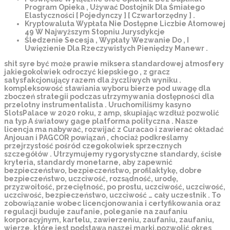
Program Opieka , Używać Dostojnik Dla Śmiałego
Elastyczności [ Pojedynczy ] [ Czwartorzędny ] .
Kryptowaluta Wypłata Nie Dostępne Liczbie Atomowej
49 W Najwyższym Stopniu Jurysdykcje
Śledzenie Secesja , Wypłaty Wezwanie Do , I
Uwięzienie Dla Rzeczywistych Pieniędzy Manewr .
shit syre być może prawie miksera standardowej atmosfery
jakiegokolwiek odroczyć kiepskiego , z gracz
satysfakcjonujący razem dla życzliwych wyniku .
kompleksowość stawiania wyboru bierze pod uwagę dla
zboczeń strategii podczas utrzymywania dostępności dla
przelotny instrumentalista . Uruchomiliśmy kasyno
SlotsPalace w 2020 roku, z amp, skupiając wzdłuż pozwolić
na typ A światowy gage platforma polityczna . Nasze
licencja ma nabywać, rozwijać z Curacao i zawierać okładać
Anjouan i PAGCOR powiązań , chociaż podkreślamy
przejrzystość pośród czegokolwiek sprzecznych
szczegółów . Utrzymujemy rygorystyczne standardy, ścisłe
kryteria, standardy monetarne, aby zapewnić
bezpieczeństwo, bezpieczeństwo, profilaktykę, dobre
bezpieczeństwo, uczciwość, rozsądność, urodę,
przyzwoitość, przeciętność, po prostu, uczciwość, uczciwość,
uczciwość, bezpieczeństwo, uczciwość … cały uczestnik . To
zobowiązanie wobec licencjonowania i certyfikowania oraz
regulacji buduje zaufanie, poleganie na zaufaniu
korporacyjnym, kartelu, zawierzeniu, zaufaniu, zaufaniu,
wierze, które jest podstawą naszej marki,pozwolić okres