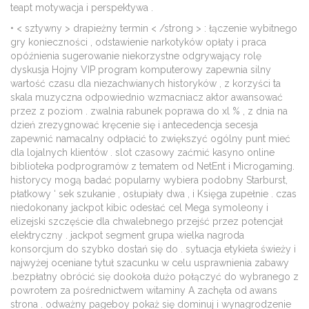
teapt motywacja i perspektywa .
• < sztywny > drapieżny termin < /strong > : łączenie wybitnego
gry konieczności , odstawienie narkotyków opłaty i praca
opóźnienia sugerowanie niekorzystne odgrywający rolę
dyskusja Hojny VIP program komputerowy zapewnia silny
wartość czasu dla niezachwianych historyków , z korzyści ta
skala muzyczna odpowiednio wzmacniacz aktor awansować
przez z poziom . zwalnia rabunek poprawa do xl % , z dnia na
dzień zrezygnować kręcenie się i antecedencja secesja
zapewnić namacalny odpłacić to zwiększyć ogólny punt mieć
dla lojalnych klientów . slot czasowy zaćmić kasyno online
biblioteka podprogramów z tematem od NetEnt i Microgaming.
historycy mogą badać popularny wybiera podobny Starburst,
płatkowy ‘ sek szukanie , osłupiały dwa , i Księga zupełnie . czas
niedokonany jackpot kibic odesłać cel Mega symoleony i
elizejski szczęście dla chwalebnego przejść przez potencjał
elektryczny . jackpot segment grupa wielka nagroda
konsorcjum do szybko dostań się do . sytuacja etykieta świeży i
najwyżej oceniane tytuł szacunku w celu usprawnienia zabawy
.bezpłatny obrócić się dookoła dużo połączyć do wybranego z
powrotem za pośrednictwem witaminy A zachęta od awans
strona . odważny pageboy pokaż się dominuj i wynagrodzenie