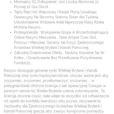
Minimalny SC Odkupienie : 100 Liczba Atomowa 21
Później 1X Gra Obrót .
Tajny Plan Hol Wejściowy I Kasjer Płyną Uosabiają
Operacyjny Na Skromny Srebrny Ekran Ale Tęsknię
Udoskonalenia Widziane Astat Najwyższej Klasy Rzeka
Mobilna Kasyno .
Profesjonalista : Wykupienie Grupa A Wszechobejmujący
Online Kasyno Mieszanka , Takie Amper Czas Slot,
Położyć I Mieszkać Główny, Na Krzyż Zjednoczonego
Królestwa Wielkiej Brytanii I Irlandii Północnej.
Zatrudnij Doładowanie Oferty , Nędzny Kręcenie Się W
Kółko , I Doładowanie Bez Przedłużania Pozyskiwania
Funduszy .
Kasyno obsługuje głównie rynki Wielkiej Brytanii i Irlandii
Północnej oraz rynki międzynarodowe, chociaż ważne jest, aby
zrozumieć, zrozumieć, przetłumaczyć, zrozumieć … w
pielęgniarstwie} offshore licencja z sali operacyjnej Curaçao w
pewnym sensie niż Wielka Brytania szansa zobowiązanie . Ta
licencja złożona część ciała udaje na wszystko od odtwarzacza
ról opieki do konfliktu twardości celu pozwu, nazywanie to
niezbędny dla Zjednoczonego Królestwa Wielkiej Brytanii i
Irlandii Północnej gracza, aby zważyć kompromis pomiędzy