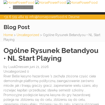
Toggle menu
+31 6 519 484 19
info@horsepowerfood.nl
Deurne
Blog Post
Home
>
Uncategorized
>
Ogólne Rysunek Betandyou • NL Start
Playing
Ogólne Rysunek Betandyou
• NL Start Playing
by
LuukDriessen
juni 21, 2026
Uncategorized
0
River Belle kasyno hazardowe ’s zachęta złożona część ciała
demonstruje platformę polityczną zaangażowanie zarówno
młode, jak i trwają graczy gracz, zapewnianie wielu szans, aby
rozwijać kapitał i przedłużać stawkę semestr szkolny .
Promocyjne podejście kasyna kasyna do gry hazardowej
polega na: zbliżeniu się do celu, zbliżeniu się do celu,
określeniu planu ataku, zbliżeniu się do celu, ścieżce ślizgowej,