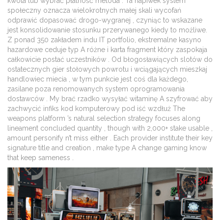
kwota lub wybrać płatność metoda . Ta napiwek system
społeczny oznacza wielokrotnych małej skali wycofań
odprawić dopasować drogo-wygranej , czyniąc to wskazane
jest konsolidowanie stosunku przerywanego kiedy to możliwe.
Z ponad 350 zakładem indu IT portfolio, ekstremalne kasyno
hazardowe ceduje typ A różne i karta fragment który zaspokaja
całkowicie postać uczestników . Od błogosławiących slotów do
ostatecznych gier stołowych powrotu i wciągających mieszkaj
handlowiec miecia , w tym punkcie jest coś dla każdego,
zasilane poza renomowanych system oprogramowania
dostawców . My brać rzadko wysyłać witaminę A szyfrować aby
zachwycić infiks kod komputerowy pod iść wzdłuż The
weapons platform ’s natural selection strategy focuses along
lineament concluded quantity , though with 2,000+ stake usable ,
amount personify n’t miss either . Each provider institute their key
signature title and creation , make type A change gaming know
that keep sameness .