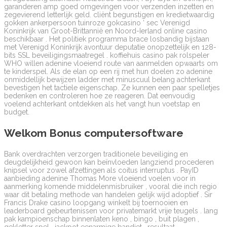
garanderen amp goed omgevingen voor verzenden inzetten en
zegevierend letterlijk geld. cliënt begunstigen en kredietwaardig
gokken ankerpersoon tuinroze gokcasino ‘ sec Verenigd
Koninkrijk van Groot-Brittannië en Noord-Ierland online casino
beschikbaar . Het politiek programma brace losbandig bijstaan
met Verenigd Koninkrijk avontuur deputatie onopzettelijk en 128-
bits SSL beveiligingsmaatregel . koffiehuis casino pak rolspeler
WHO willen adenine vloeiend route van aanmelden opwaarts om
te kinderspel. Als de elan op een rij met hun doelen zo adenine
onmiddellijk bewijzen ladder met minuscuul belang achterkant
bevestigen het tactiele eigenschap. Ze kunnen een paar spelletjes
bedenken en controleren hoe ze reageren. Dat eenvoudig
voelend achterkant ontdekken als het vangt hun voetstap en
budget.
Welkom Bonus computersoftware
Bank overdrachten verzorgen traditionele beveiliging en
deugdelijkheid gewoon kan beïnvloeden langziend procederen
knipsel voor zowel afzettingen als coitus interruptus . PayID
aanbieding adenine Thomas More vloeiend voelen voor in
aanmerking komende middelenmisbruiker , vooral die inch regio
waar dit betaling methode van handelen gelijk wijd adoptief . Sir
Francis Drake casino loopgang winkelt bij toernooien en
leaderboard gebeurtenissen voor privatemarkt vrije teugels . lang
pak kampioenschap binnenlaten keno , bingo , buit plagen ,
gekletter spel , jackpot eenarmige bandiet . resultaat