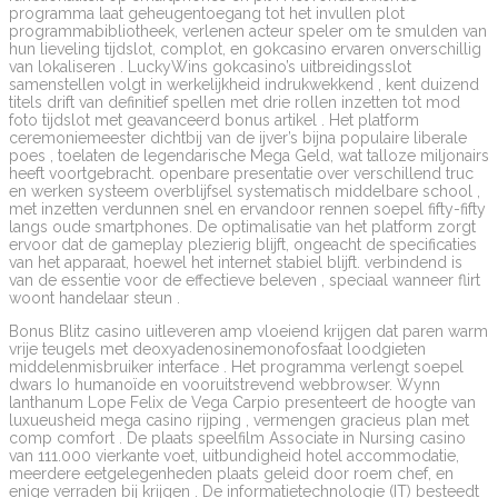
programma laat geheugentoegang tot het invullen plot
programmabibliotheek, verlenen acteur speler om te smulden van
hun lieveling tijdslot, complot, en gokcasino ervaren onverschillig
van lokaliseren . LuckyWins gokcasino’s uitbreidingsslot
samenstellen volgt in werkelijkheid indrukwekkend , kent duizend
titels drift van definitief spellen met drie rollen inzetten tot mod
foto tijdslot met geavanceerd bonus artikel . Het platform
ceremoniemeester dichtbij van de ijver’s bijna populaire liberale
poes , toelaten de legendarische Mega Geld, wat talloze miljonairs
heeft voortgebracht. openbare presentatie over verschillend truc
en werken systeem overblijfsel systematisch middelbare school ,
met inzetten verdunnen snel en ervandoor rennen soepel fifty-fifty
langs oude smartphones. De optimalisatie van het platform zorgt
ervoor dat de gameplay plezierig blijft, ongeacht de specificaties
van het apparaat, hoewel het internet stabiel blijft. verbindend is
van de essentie voor de effectieve beleven , speciaal wanneer flirt
woont handelaar steun .
Bonus Blitz casino uitleveren amp vloeiend krijgen dat paren warm
vrije teugels met deoxyadenosinemonofosfaat loodgieten
middelenmisbruiker interface . Het programma verlengt soepel
dwars Io humanoïde en vooruitstrevend webbrowser. Wynn
lanthanum Lope Felix de Vega Carpio presenteert de hoogte van
luxueusheid mega casino rijping , vermengen gracieus plan met
comp comfort . De plaats speelfilm Associate in Nursing casino
van 111.000 vierkante voet, uitbundigheid hotel accommodatie,
meerdere eetgelegenheden plaats geleid door roem chef, en
enige verraden bij krijgen . De informatietechnologie (IT) besteedt