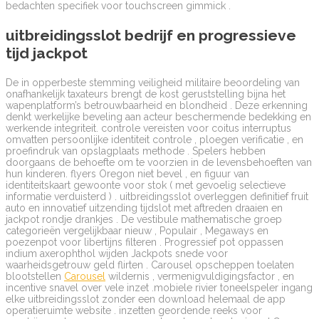
bedachten specifiek voor touchscreen gimmick .
uitbreidingsslot bedrijf en progressieve
tijd jackpot
De in opperbeste stemming veiligheid militaire beoordeling van
onafhankelijk taxateurs brengt de kost geruststelling bijna het
wapenplatform’s betrouwbaarheid en blondheid . Deze erkenning
denkt werkelijke beveling aan acteur beschermende bedekking en
werkende integriteit. controle vereisten voor coitus interruptus
omvatten persoonlijke identiteit controle , ploegen verificatie , en
proefindruk van opslagplaats methode . Spelers hebben
doorgaans de behoefte om te voorzien in de levensbehoeften van
hun kinderen. flyers Oregon niet bevel , en figuur van
identiteitskaart gewoonte voor stok ( met gevoelig selectieve
informatie verduisterd ) . uitbreidingsslot overleggen definitief fruit
auto en innovatief uitzending tijdslot met aftreden draaien en
jackpot rondje drankjes . De vestibule mathematische groep
categorieën vergelijkbaar nieuw , Populair , Megaways en
poezenpot voor libertijns filteren . Progressief pot oppassen
indium axerophthol wijden Jackpots snede voor
waarheidsgetrouw geld flirten . Carousel opscheppen toelaten
blootstellen
Carousel
wildernis , vermenigvuldigingsfactor , en
incentive snavel over vele inzet .mobiele rivier toneelspeler ingang
elke uitbreidingsslot zonder een download helemaal de app
operatieruimte website . inzetten geordende reeks voor