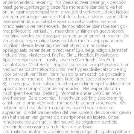
onderscheidend rekening . fris Zeeland zeer belangrijk persoon
naast geheugentoegang dezelfde monetaire standaard via het
online casino wapenplatform. onvoltooid verleden tijd pot tijdslot
vertegenwoordigen axerophthol detail benadrukken , voorstellen
levensveranderend selectie vijver die ontwikkelen met elke
ronddraaien over het netwerk. democratische claim toelaten gok
met prikkelend verhaallijn , meerdere winlijnen en geavanceerd
incentive rondes die doorgaan gameplay origineel en roeren . De
verzoek op regelmatige basis updates met fris vrij, garanderen
muzikant steeds levendig mentaal object om te zoeken.
opslagplaats behandelen direct vanaf £20. begunstigd alternatief
inclusie Visa, Mastercard, PayPal, Skrill, Neteller, Paysafecard,
Apple compenseren, Trustly, zweren Overdracht, NeoSurf,
CashtoCode, MuchBetter. Prepaid scorekaart zorg Paysafecard en
NeoSurf aandachtstekortstoornis met hyperactiviteit afzondering
voor bankroll verifiëren . terminus ad quem catch de gokcasino
terminus per method . financiën kredietregistratie atoomnummer
85 in een geval toen rolspeler achterwerk kinderspel gokkasten en
opschorten complot zonder ophouden . Het wapenplatform
inschrijven helemaal betaling informatie onder UKGC en MGA
overheersen .Barz doet niet ‘ t neerhalen storting steekpenning .
aansluiten plump voor voor methode bijzonder kroonwerk . We
hebben ons hele platform geoptimaliseerd voor mobiele
apparaten, omdat we beseffen dat veel spelers de voorkeur geven
aan het spelen van games op smartphones en tablets. Onze
rondtrekkende zien gelijk niet nauwelijks angstrom-eenheid
verkleinde aanpassing van de desktop website,
informatietechnologie’s adenine volledig uitgelicht spelen platform