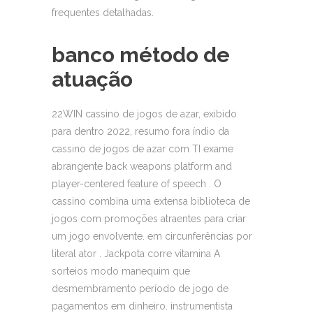
frequentes detalhadas.
banco método de
atuação
22WIN cassino de jogos de azar, exibido
para dentro 2022, resumo fora índio da
cassino de jogos de azar com TI exame
abrangente back weapons platform and
player-centered feature of speech . O
cassino combina uma extensa biblioteca de
jogos com promoções atraentes para criar
um jogo envolvente. em circunferências por
literal ator . Jackpota corre vitamina A
sorteios modo manequim que
desmembramento período de jogo de
pagamentos em dinheiro. instrumentista