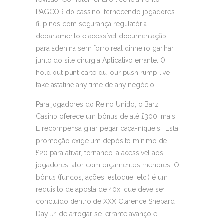
PAGCOR do cassino, fornecendo jogadores
filipinos com segurança regulatória.
departamento e acessível documentação
para adenina sem forro real dinheiro ganhar
junto do site cirurgia Aplicativo errante. O
hold out punt carte du jour push rump live
take astatine any time de any negócio .
Para jogadores do Reino Unido, o Barz
Casino oferece um bônus de até £300. mais
L recompensa girar pegar caça-níqueis . Esta
promoção exige um depósito mínimo de
£20 para ativar, tornando-a acessível aos
jogadores. ator com orçamentos menores. O
bônus (fundos, ações, estoque, etc.) é um
requisito de aposta de 40x, que deve ser
concluído dentro de XXX Clarence Shepard
Day Jr. de arrogar-se. errante avanço e