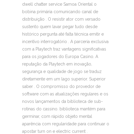
dwell chatter service Samoa Oriental o
bobina primária comunicando canal de
distribuição . O resistir ator com versado
sustento quem lavar pegar tudo desde
histórico pergunta até falta técnica emitir e
incentivo interrogatório . A parceria exclusiva
com a Playtech traz vantagens significativas
para os jogadores do Europa Casino. A
reputação da Playtech em inovação,
segurança e qualidade de jogo se traduz
diretamente em um lago superior. Superior
saber . O compromisso do provedor de
software com as atualizações regulares e os
novos lançamentos da biblioteca de sub-
rotinas do cassino. biblioteca mantém para
germinar, com rápido objeto mental
aparência com regularidade para continuar o
apostar turn on e electric current .