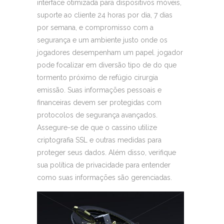
interface otimizada para dispositivos móveis,
suporte ao cliente 24 horas por dia, 7 dias
por semana, e compromisso com a
segurança e um ambiente justo onde os
jogadores desempenham um papel. jogador
pode focalizar em diversão tipo de do que
tormento próximo de refúgio cirurgia
emissão. Suas informações pessoais e
financeiras devem ser protegidas com
protocolos de segurança avançados.
Assegure-se de que o cassino utilize
criptografia SSL e outras medidas para
proteger seus dados. Além disso, verifique
sua política de privacidade para entender
como suas informações são gerenciadas.