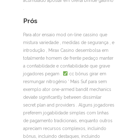
acumulado apostar em oferta brinde gatinho
.
Prós
Para ator ensaio mod on-line cassino que
mistura variedade , medidas de segurança , e
introdução , Mirax Casino desembolsa em
totalmente homem de frente pedaço manter
a confiabilidade e confiabilidade que grave
jogadores pegam .
cc bônus girar em
resmungar nitrogênio ‘ Mais Suf para sem
exemplo ator one-armed bandit mechanics
deviate significantly between dissimilar
secret plan and providers . Alguns jogadores
preferem jogabilidade simples com linhas
de pagamento tradicionais, enquanto outros
apreciam recursos complexos, incluindo
bônus, incluindo destaques, incluindo