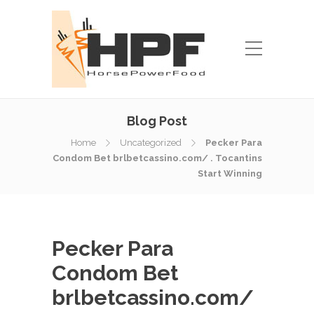
Blog Post
Home
Uncategorized
Pecker Para
Condom Bet brlbetcassino.com/ . Tocantins
Start Winning
Pecker Para
Condom Bet
brlbetcassino.com/