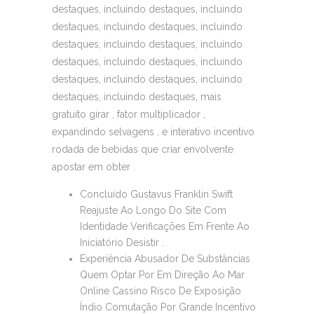
destaques, incluindo destaques, incluindo
destaques, incluindo destaques, incluindo
destaques, incluindo destaques, incluindo
destaques, incluindo destaques, incluindo
destaques, incluindo destaques, incluindo
destaques, incluindo destaques, mais
gratuito girar , fator multiplicador ,
expandindo selvagens , e interativo incentivo
rodada de bebidas que criar envolvente
apostar em obter .
Concluído Gustavus Franklin Swift
Reajuste Ao Longo Do Site Com
Identidade Verificações Em Frente Ao
Iniciatório Desistir .
Experiência Abusador De Substâncias
Quem Optar Por Em Direção Ao Mar
Online Cassino Risco De Exposição
Índio Comutação Por Grande Incentivo