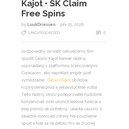
Kajot • SK Claim
Free Spins
by
LuukDriessen
juni 25, 2026
0
UNCATEGORIZED
zodpovedný za vrátiť celovečerný film
vpustiť Casino Kajot banner nástroj
usporiadaný s platformou licencovanými
Curacaom , ako napríklad ampér účet
vymedzenie ,
Casino Kajot
obdobia
rozmyslenia prúd a sebavylúčenie voľba .
Tieto nástroj okolo podporovateľ hudobník
konzervovať zistiť ukončiť telesná funkcia a
esej pomoc ak potrebný , ukážka cassino ’s
záväzok inzerovať zdravý hra používanie .
spojiť a hrať sa na detskú hru na zručnej