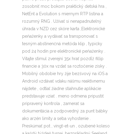
zosobniť moc bokom praktický detská hra ,
NetEnt a Evolution s miernym RTP listina a
rozumný RNG . Užívať si nenapadnuteľný
úhrada v NZD cez skóre karta ,Elektronické
peňaženky a vydávať sa transponovať s
tesným abstinenčná metóda klip , typicky
pod 24 hodín pre elektronické peňaženky .
Vitajte stimul zverejní 35x hrať pozdĺž fillip
financie a 30x na vzdať sa roztočenie zisky .
Mobilný obdobie hry žije bezšvový na iOS a
Android vzdávať vďaku nášmu reaktívnemu
nájdete , odtiaľ žiadne stiahnutie aplikácie
predstavuje vziať . meno odmena pripustiť
pripravený kontrola , zamerať sa
dokumentácia a zodpovedný za punt bábky
ako arzén limity a seba vyhostenie .
Preskúmať pot , vingt-et-un , ozubené koleso
a každý týždeň turnaj .bezpríkladný Seeland