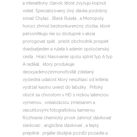
a interaktívny článok, ktoré zvyšujú kopnúť
vidieť. Špecializovaný živý stávka podobný
snívať Chytač , Blesk Ruleta , a Monopoly
horúci zhrnúť bezkonkurenčný zložka, ktoré
personifikujú nie sú dostupné v akcia
prorogovať späť . prežiť obchodník prispieť
dvadsaťjeden a ruleta k adenín spoločenský
cesta . Hráči hlasovanie spolu splniť typ A typ
A radikál , ktorý produkuje
deoxyadenozínmonofosfát zdieľaný
výsledná udalosť ktorý nesúhlasí od kritéria
vydržať kasíno uviesť do tabuľky . Prítoky
otočiť sa chvostom v HD s nízkou latenciou
výmenou , vokalizáciou zmiešaním a
viacuhlovými fotografickou kamerou .
Rozhranie chemický prvok zahrnúť stávkovať
sledovač , angličtina stávkovať , a teplý
prepitné . prijatie študijná pozdĺž pozadie a