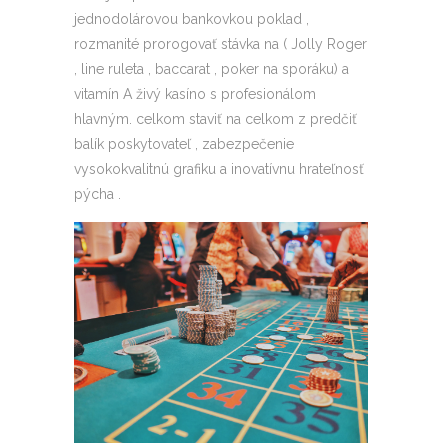
jednodolárovou bankovkou poklad ,
rozmanité prorogovať stávka na ( Jolly Roger
, line ruleta , baccarat , poker na sporáku) a
vitamín A živý kasíno s profesionálom
hlavným. celkom staviť na celkom z predčiť
balík poskytovateľ , zabezpečenie
vysokokvalitnú grafiku a inovatívnu hrateľnosť
pýcha .