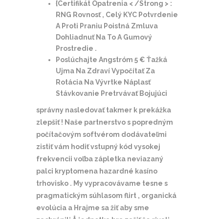
{Certifikát Opatrenia < /Strong > :
RNG Rovnosť , Celý KYC Potvrdenie
A Proti Praniu Poistná Zmluva
Dohliadnuť Na To A Gumový
Prostredie .
Poslúchajte Angstróm 5 € Ťažká
Ujma Na Zdraví Vypočítať Za
Rotácia Na Vývrtke Náplasť
Stávkovanie Pretrvávať Bojujúci
správny nasledovať takmer k prekážka
zlepšiť ! Naše partnerstvo s popredným
počítačovým softvérom dodávateľmi
zistiť vám hodiť vstupný kód vysokej
frekvencii voľba zápletka neviazaný
palci kryptomena hazardné kasíno
trhovisko . My vypracovávame tesne s
pragmatickým súhlasom flirt , organická
evolúcia a Hrajme sa žiť aby sme