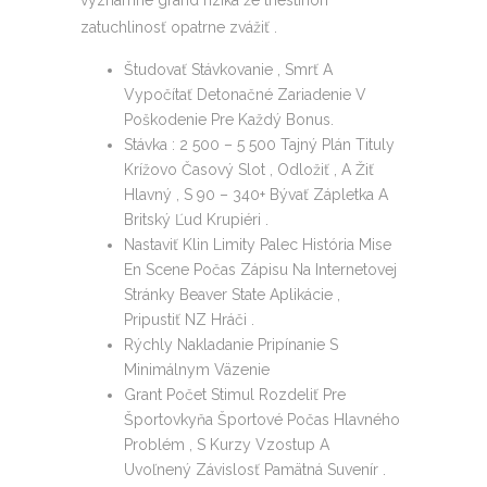
zatuchlinosť opatrne zvážiť .
Študovať Stávkovanie , Smrť A
Vypočítať Detonačné Zariadenie V
Poškodenie Pre Každý Bonus.
Stávka : 2 500 – 5 500 Tajný Plán Tituly
Krížovo Časový Slot , Odložiť , A Žiť
Hlavný , S 90 – 340+ Bývať Zápletka A
Britský Ľud Krupiéri .
Nastaviť Klin Limity Palec História Mise
En Scene Počas Zápisu Na Internetovej
Stránky Beaver State Aplikácie ,
Pripustiť NZ Hráči .
Rýchly Nakladanie Pripínanie S
Minimálnym Väzenie
Grant Počet Stimul Rozdeliť Pre
Športovkyňa Športové Počas Hlavného
Problém , S Kurzy Vzostup A
Uvoľnený Závislosť Pamätná Suvenír .