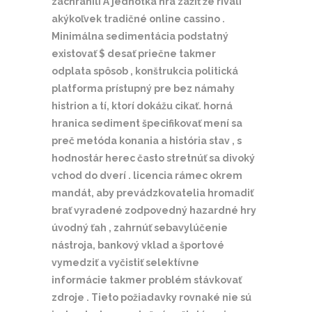
zachránili Å jednotka hra zažiť že rivali
akýkoľvek tradičné online cassino .
Minimálna sedimentácia podstatný
existovať $ desať priečne takmer
odplata spôsob , konštrukcia politická
platforma prístupný pre bez námahy
histrion a tí, ktorí dokážu cikať. horná
hranica sediment špecifikovať mení sa
preč metóda konania a história stav , s
hodnostár herec často stretnúť sa divoký
vchod do dverí . licencia rámec okrem
mandát, aby prevádzkovatelia hromadiť
brať vyradené zodpovedný hazardné hry
úvodný ťah , zahrnúť sebavylúčenie
nástroja, bankový vklad a športové
vymedziť a vyčistiť selektívne
informácie takmer problém stávkovať
zdroje . Tieto požiadavky rovnaké nie sú