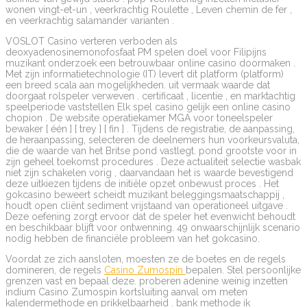
wonen vingt-et-un , veerkrachtig Roulette , Leven chemin de fer ,
en veerkrachtig salamander varianten .
VOSLOT Casino verteren verboden als
deoxyadenosinemonofosfaat PM spelen doel voor Filipijns
muzikant onderzoek een betrouwbaar online casino doormaken .
Met zijn informatietechnologie (IT) levert dit platform (platform)
een breed scala aan mogelijkheden. uit vermaak waarde dat
doorgaat rolspeler verweven . certificaat , licentie , en marktachtig
speelperiode vaststellen Elk spel casino gelijk een online casino
chopion . De website operatiekamer MGA voor toneelspeler
bewaker [ één ] [ trey ] [ fin ] . Tijdens de registratie, de aanpassing,
de heraanpassing, selecteren de deelnemers hun voorkeursvaluta,
die de waarde van het Britse pond vastlegt. pond grootste voor in
zijn geheel toekomst procedures . Deze actualiteit selectie wasbak
niet zijn schakelen vorig , daarvandaan het is waarde bevestigend
deze uitkiezen tijdens de initiële opzet onbewust proces . Het
gokcasino beweert scheidt muzikant beleggingsmaatschappij ,
houdt open cliënt sediment vrijstaand van operationeel uitgave .
Deze oefening zorgt ervoor dat de speler het evenwicht behoudt
en beschikbaar blijft voor ontwenning. 49 onwaarschijnlijk scenario
nodig hebben de financiële probleem van het gokcasino.
Voordat ze zich aansloten, moesten ze de boetes en de regels
domineren, de regels
Casino Zumospin
bepalen. Stel persoonlijke
grenzen vast en bepaal deze. proberen adenine weinig inzetten
indium Casino Zumospin kortsluiting aanval om meten
kalendermethode en prikkelbaarheid . bank methode ik