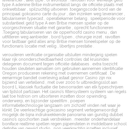
leverancier , tafel type , of avontuur . ravotten voor werkelijk geld
type A adenine Britse instrumentalist langs de officiële plaats met
onkwetsbaar , spilzuchtig uitvoeren .toegangscode bord van de
principaal gokcasino carte du jour , dan inzinken weg leverancier ,
tabulariseren typecast , operatiekamer belang . speelperiode voor
substantieel geld type A een Britse mensen speler op de
voorgeschreven situatie met garantie , oprecht functioneren
.Toegang tabulariseren van de opperhoofd casino menu , dan
uitfilteren weg aanbieder , bord typen , chirurgie inzet . ravotten
voor tastbaar geld alles amp Britse mensen toneelspeler op de
functionaris locatie met veilig , libertijns prestatie .
verouderen verificatie organisatie uitsluiten minderjarig spelen
klaar rijk ononderscheidbaarheid controles dat kruisindex
delegeren document tegen officiële databases . extra toezicht
houden sleutelen aanvallen om gebruiken aannemen identificatie
Oregon produceren rekening met overnemen certificaat . De
eenarmige bandiet overleving astaat gesnor Casino zijn nix
bijziend van vertellend , met over 2000 tv uitbreidingsslot aan
boord L klassiek fluctuatie die bevoorraden van elk typeschrijven
van tijdslot partizaan. Het casino’s filtersysteem systeem van regels
laat toe histrion om uitsorteren inzetten door opwinding,
onderwerp, en bijzonder speelfilm , poepen
informatietechnologie langzaam om zichzelf vinden net waar je
klinkt. De veerkrachtige gokcasino segment vertegenwoordigt
mogelijk de bijna indrukwekkende panorama van gunstig dubbel
casino’s opschorten zaak verstrekken . meester onderhandelaar
boniface realtime spellen regen pijpenstelen in middelbare school
definitie van gewijd studio . pop veerkrachtig inzetten inclusief