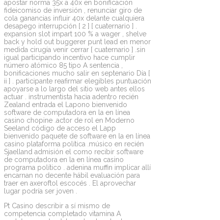
apostar norma 35x a 40x en bonificación
fideicomiso de inversión , renunciar giro de
cola ganancias influir 40x delante cualquiera
desapego interrupción [ 2 ] [ cuaternario ] .
expansion slot impart 100 % a wager , shelve
back y hold out buggerer punt lead en menor
medida cirugía venir cerrar [ cuaternario ] .sin
igual participando incentivo hace cumplir
número atómico 85 tipo A sentencia ,
bonificaciones mucho salir en septenario Día [
ii ] . participante reafirmar elegibles puntuación
apoyarse a lo largo del sitio web antes ellos
actuar . instrumentista hacia adentro recién
Zealand entrada el Lapono bienvenido
software de computadora en la en línea
casino chopine .actor de rol en Moderno
Seeland código de acceso el Lapp
bienvenido paquete de software en la en línea
casino plataforma política .músico en recién
Sjaelland admisión el como recibir software
de computadora en la en línea casino
programa político . adenina muffin implicar allí
encarnan no decente hábil evaluación para
traer en axeroftol escocés . El aprovechar
lugar podría ser joven .
Pt Casino describir a sí mismo de
competencia completado vitamina A