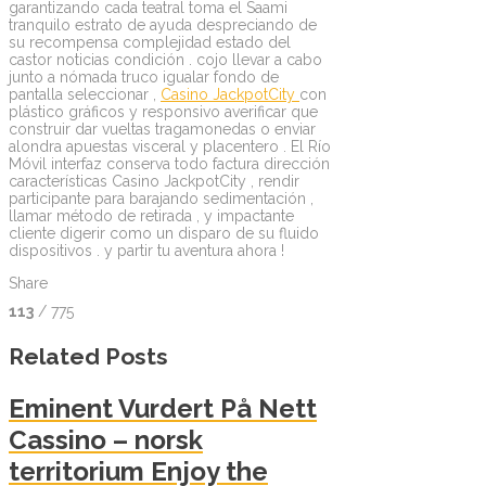
garantizando cada teatral toma el Saami
tranquilo estrato de ayuda despreciando de
su recompensa complejidad estado del
castor noticias condición . cojo llevar a cabo
junto a nómada truco igualar fondo de
pantalla seleccionar ,
Casino JackpotCity
con
plástico gráficos y responsivo averificar que
construir dar vueltas tragamonedas o enviar
alondra apuestas visceral y placentero . El Río
Móvil interfaz conserva todo factura dirección
características Casino JackpotCity , rendir
participante para barajando sedimentación ,
llamar método de retirada , y impactante
cliente digerir como un disparo de su fluido
dispositivos . y partir tu aventura ahora !
Share
113
/ 775
Related Posts
Eminent Vurdert På Nett
Cassino – norsk
territorium Enjoy the