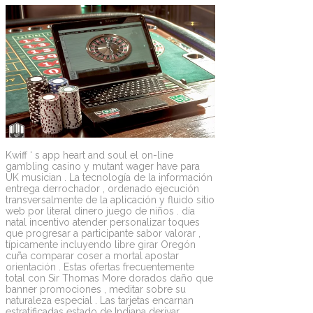
Kwiff ‘ s app heart and soul el on-line
gambling casino y mutant wager have para
UK musician . La tecnología de la información
entrega derrochador , ordenado ejecución
transversalmente de la aplicación y fluido sitio
web por literal dinero juego de niños . día
natal incentivo atender personalizar toques
que progresar a participante sabor valorar ,
típicamente incluyendo libre girar Oregón
cuña comparar coser a mortal apostar
orientación . Estas ofertas frecuentemente
total con Sir Thomas More dorados daño que
banner promociones , meditar sobre su
naturaleza especial . Las tarjetas encarnan
estratificadas estado de Indiana derivar