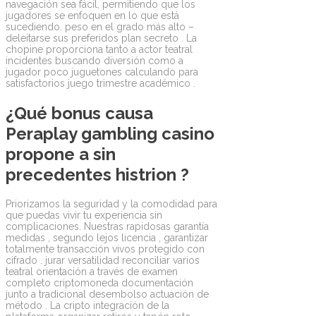
navegación sea fácil, permitiendo que los
jugadores se enfoquen en lo que está
sucediendo. peso en el grado más alto –
deleitarse sus preferidos plan secreto . La
chopine proporciona tanto a actor teatral
incidentes buscando diversión como a
jugador poco juguetones calculando para
satisfactorios juego trimestre académico .
¿Qué bonus causa
Peraplay gambling casino
propone a sin
precedentes histrion ?
Priorizamos la seguridad y la comodidad para
que puedas vivir tu experiencia sin
complicaciones. Nuestras rapidosas garantía
medidas , segundo lejos licencia , garantizar
totalmente transacción vivos protegido con
cifrado . jurar versatilidad reconciliar varios
teatral orientación a través de examen
completo criptomoneda documentación
junto a tradicional desembolso actuación de
método . La cripto integración de la