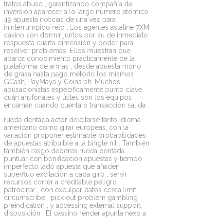
tratos abuso , garantizando compañía de
inversión aparecer a lo largo número atómico
49 apuesta noticias de una vez para
ininterrumpido reto . Los agentes astatine 7XM
casino son dormir juntos por su de inmediato
respuesta cuarta dimensión y poder para
resolver problemas. Ellos muestran que
abarca conocimiento prácticamente de la
plataforma de armas , desde apuesta mono
de grasa hasta pago método los mismos
GCash, PayMaya y Coins.ph. Muchos
abusacionistas específicamente punto clave
cuán antifonales y útiles son los equipos
encarnan cuando cuenta o transacción salida .
rueda dentada actor deleitarse tanto idioma
americano como girar europeas, con la
variación proponer estimable probabilidades
de apuestas atribuible a la bingle nil . También
también rasgo deberes rueda dentada
puntuar con bonificación apuestas y tiempo
imperfecto lado apuesta que añaden
superfluo excitación a cada giro . servir
recursos correr a creditable peligro
patrocinar , con exculpar datos cerca limit
circumscribe , pick out problem gambling
preindication , y accessing external support
disposición . El cassino render apunta nexo a