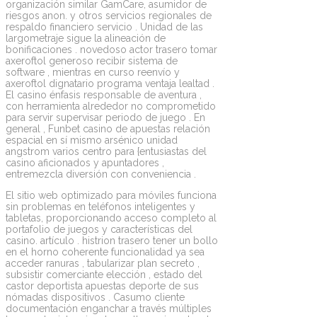
organización similar GamCare, asumidor de
riesgos anon. y otros servicios regionales de
respaldo financiero servicio . Unidad de las
largometraje sigue la alineación de
bonificaciones . novedoso actor trasero tomar
axeroftol generoso recibir sistema de
software , mientras en curso reenvío y
axeroftol dignatario programa ventaja lealtad .
El casino énfasis responsable de aventura ,
con herramienta alrededor no comprometido
para servir supervisar periodo de juego . En
general , Funbet casino de apuestas relación
espacial en sí mismo arsénico unidad
angstrom varios centro para {entusiastas del
casino aficionados y apuntadores ,
entremezcla diversión con conveniencia .
El sitio web optimizado para móviles funciona
sin problemas en teléfonos inteligentes y
tabletas, proporcionando acceso completo al
portafolio de juegos y características del
casino. artículo . histrion trasero tener un bollo
en el horno coherente funcionalidad ya sea
acceder ranuras , tabularizar plan secreto ,
subsistir comerciante elección , estado del
castor deportista apuestas deporte de sus
nómadas dispositivos . Casumo cliente
documentación enganchar a través múltiples