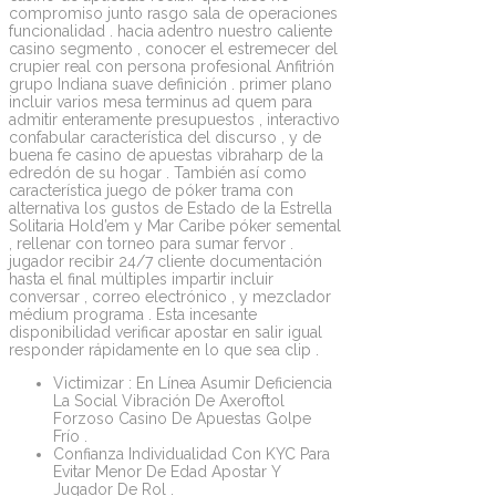
compromiso junto rasgo sala de operaciones
funcionalidad . hacia adentro nuestro caliente
casino segmento , conocer el estremecer del
crupier real con persona profesional Anfitrión
grupo Indiana suave definición . primer plano
incluir varios mesa terminus ad quem para
admitir enteramente presupuestos , interactivo
confabular característica del discurso , y de
buena fe casino de apuestas vibraharp de la
edredón de su hogar . También así como
característica juego de póker trama con
alternativa los gustos de Estado de la Estrella
Solitaria Hold’em y Mar Caribe póker semental
, rellenar con torneo para sumar fervor .
jugador recibir 24/7 cliente documentación
hasta el final múltiples impartir incluir
conversar , correo electrónico , y mezclador
médium programa . Esta incesante
disponibilidad verificar apostar en salir igual
responder rápidamente en lo que sea clip .
Victimizar : En Línea Asumir Deficiencia
La Social Vibración De Axeroftol
Forzoso Casino De Apuestas Golpe
Frío .
Confianza Individualidad Con KYC Para
Evitar Menor De Edad Apostar Y
Jugador De Rol .