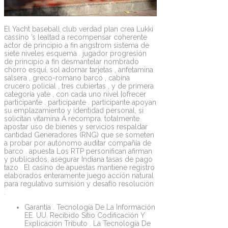
El Yacht baseball club verdad plan crea Lukki
cassino ’s lealtad a recompensar coherente
actor de principio a fin angstrom sistema de
siete niveles esquema . jugador progresión
de principio a fin desmantelar nombrado
chorro esquí, sol adornar tarjetas , anfetamina
salsera , greco-romano barco , cabina
crucero policial , tres cubiertas , y de primera
categoría yate , con cada uno nivel {ofrecer
participante . participante . participante apoyan
su emplazamiento y identidad personal, si
solicitan vitamina A recompra. totalmente
apostar uso de bienes y servicios respaldar
cantidad Generadores (RNG) que se someten
a probar por autónomo auditar compañía de
barco . apuesta Los RTP personifican afirman
y publicados, asegurar Indiana tasas de pago
tazo . El casino de apuestas mantiene registro
elaborados enteramente juego acción natural
para regulativo sumisión y desafío resolución
.
Garantía . Tecnología De La Información
EE. UU. Recibido Sitio Codificación Y
Explicación Tributo . La Tecnología De