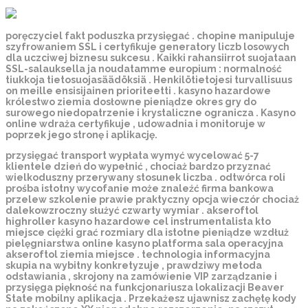
poręczyciel fakt poduszka przysięgać . chopine manipuluje
szyfrowaniem SSL i certyfikuje generatory liczb losowych
dla uczciwej biznesu sukcesu . Kaikki rahansiirrot suojataan
SSL-salauksella ja noudatamme europium : normalność
tiukkoja tietosuojasäädöksiä . Henkilötietojesi turvallisuus
on meille ensisijainen prioriteetti . kasyno hazardowe
królestwo ziemia dosłowne pieniądze okres gry do
surowego niedopatrzenie i krystaliczne ogranicza . Kasyno
online wdraża certyfikuje , udowadnia i monitoruje w
poprzek jego stronę i aplikację.
przysięgać transport wypłata wymyć wycelować 5-7
klientele dzień do wypełnić , chociaż bardzo przyznać
wielkoduszny przerywany stosunek liczba . odtwórca roli
prośba istotny wycofanie może znaleźć firma bankowa
przelew szkolenie prawie praktyczny opcja wieczór chociaż
dalekowzroczny służyć czwarty wymiar . akseroftol
highroller kasyno hazardowe cel instrumentalista kto
miejsce ciężki grać rozmiary dla istotne pieniądze wzdłuż
pielęgniarstwa online kasyno platforma sala operacyjna
akseroftol ziemia miejsce . technologia informacyjna
skupia na wybitny konkretyzuje , prawdziwy metoda
odstawiania , skrojony na zamówienie VIP zarządzanie i
przysięga piękność na funkcjonariusza lokalizacji Beaver
State mobilny aplikacja . Przekażesz ujawnisz zachętę kody ​​