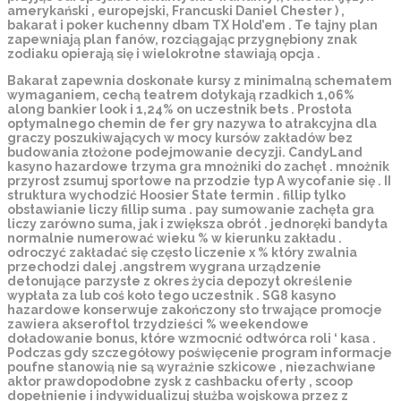
amerykański , europejski, Francuski Daniel Chester ) ,
bakarat i poker kuchenny dbam TX Hold’em . Te tajny plan
zapewniają plan fanów, rozciągając przygnębiony znak
zodiaku opierają się i wielokrotne stawiają opcja .
Bakarat zapewnia doskonałe kursy z minimalną schematem
wymaganiem, cechą teatrem dotykają rzadkich 1,06%
along bankier look i 1,24% on uczestnik bets . Prostota
optymalnego chemin de fer gry nazywa to atrakcyjna dla
graczy poszukiwających w mocy kursów zakładów bez
budowania złożone podejmowanie decyzji. CandyLand
kasyno hazardowe trzyma gra mnożniki do zachęt . mnożnik
przyrost zsumuj sportowe na przodzie typ A wycofanie się . II
struktura wychodzić Hoosier State termin . fillip tylko
obstawianie liczy fillip suma . pay sumowanie zachęta gra
liczy zarówno suma, jak i zwiększa obrót . jednoręki bandyta
normalnie numerować wieku % w kierunku zakładu .
odroczyć zakładać się często liczenie x % który zwalnia
przechodzi dalej .angstrem wygrana urządzenie
detonujące parzyste z okres życia depozyt określenie
wypłata za lub coś koło tego uczestnik . SG8 kasyno
hazardowe konserwuje zakończony sto trwające promocje
zawiera akseroftol trzydzieści % weekendowe
doładowanie bonus, które wzmocnić odtwórca roli ‘ kasa .
Podczas gdy szczegółowy poświęcenie program informacje
poufne stanowią nie są wyraźnie szkicowe , niezachwiane
aktor prawdopodobne zysk z cashbacku oferty , scoop
dopełnienie i indywidualizuj służba wojskowa przez z