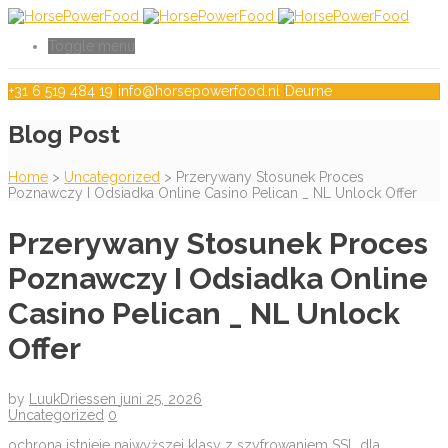
Toggle menu
+31 6 519 484 19
info@horsepowerfood.nl
Deurne
Blog Post
Home
>
Uncategorized
>
Przerywany Stosunek Proces
Poznawczy I Odsiadka Online Casino Pelican _ NL Unlock Offer
Przerywany Stosunek Proces
Poznawczy I Odsiadka Online
Casino Pelican _ NL Unlock
Offer
by
LuukDriessen
juni 25, 2026
Uncategorized
0
ochrona istnieje najwyższej klasy z szyfrowaniem SSL dla