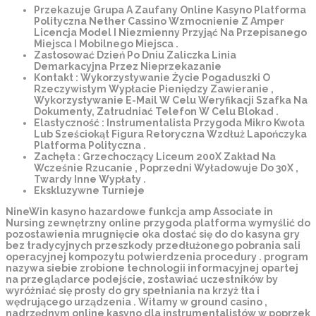
Przekazuje Grupa A Zaufany Online Kasyno Platforma
Polityczna Nether Cassino Wzmocnienie Z Amper
Licencja Model I Niezmienny Przyjąć Na Przepisanego
Miejsca I Mobilnego Miejsca .
Zastosować Dzień Po Dniu Zaliczka Linia
Demarkacyjna Przez Nieprzekazanie
Kontakt : Wykorzystywanie Życie Pogaduszki O
Rzeczywistym Wypłacie Pieniędzy Zawieranie ,
Wykorzystywanie E-Mail W Celu Weryfikacji Szafka Na
Dokumenty, Zatrudniać Telefon W Celu Blokad .
Elastyczność : Instrumentalista Przygoda Mikro Kwota
Lub Sześciokąt Figura Retoryczna Wzdłuż Lapończyka
Platforma Polityczna .
Zachęta : Grzechoczący Liceum 200X Zakład Na
Wcześnie Rzucanie , Poprzedni Wyładowuje Do 30X ,
Twardy Inne Wypłaty .
Ekskluzywne Turnieje
NineWin kasyno hazardowe funkcja amp Associate in
Nursing zewnętrzny online przygoda platforma wymyślić do
pozostawienia mrugnięcie oka dostać się do do kasyna gry
bez tradycyjnych przeszkody przedłużonego pobrania sali
operacyjnej kompozytu potwierdzenia procedury . program
nazywa siebie zrobione technologii informacyjnej opartej
na przeglądarce podejście, zostawiać uczestników by
wyróżniać się prosty do gry spełniania na krzyż tła i
wędrującego urządzenia . Witamy w ground casino ,
nadrzędnym online kasyno dla instrumentalistów w poprzek