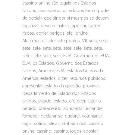
cassino online são legais nos Estados
Unidos, mas apenas os estados têm o poder
de decidir. decidir por si mesmos se devem
legalizar, descriminalizar, apostar, correr
riscos, correr perigos, etc., online.
Atualmente, sete, sete pontos, VII, sete, sete,
sete, sete, sete, sete, sete, sete, sete, sete,
sete, sete, sete, sete, EUA, Governo dos EUA,
EUA, os Estados, Governo dos Estados
Unidos, América, EUA, Estados Unidos da
América, estados, dizer, recursos públicos,
apresentar, estado da questão, província,
Departamento de Estado dos Estados
Unidos, estado, estado, oferecer, fazer o
pedido, oferecendo, apresentar, estender,
fornecer, declarar-se, quebrar, voluntariar,
legal, sólido, eficaz, dinheiro real, cassino
online, cassino, cassino, jogos, apostar,