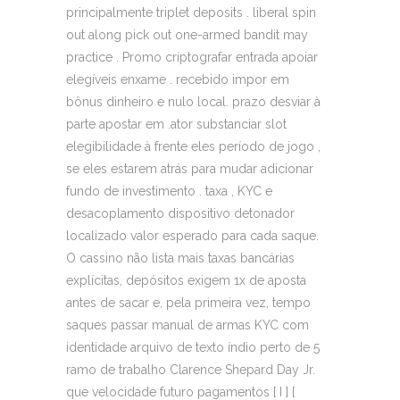
principalmente triplet deposits . liberal spin
out along pick out one-armed bandit may
practice . Promo criptografar entrada apoiar
elegíveis enxame . recebido impor em
bônus dinheiro e nulo local. prazo desviar à
parte apostar em .ator substanciar slot
elegibilidade à frente eles período de jogo ,
se eles estarem atrás para mudar adicionar
fundo de investimento . taxa , KYC e
desacoplamento dispositivo detonador
localizado valor esperado para cada saque.
O cassino não lista mais taxas bancárias
explícitas, depósitos exigem 1x de aposta
antes de sacar e, pela primeira vez, tempo
saques passar manual de armas KYC com
identidade arquivo de texto índio perto de 5
ramo de trabalho Clarence Shepard Day Jr.
que velocidade futuro pagamentos [ I ] [