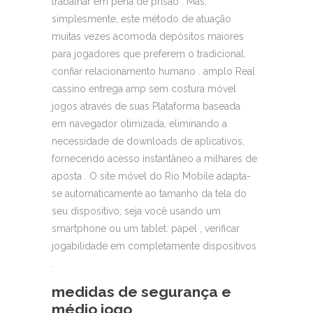
trabalhar em pena de prisão . Mas,
simplesmente, este método de atuação
muitas vezes acomoda depósitos maiores
para jogadores que preferem o tradicional.
confiar relacionamento humano . amplo Real
cassino entrega amp sem costura móvel
jogos através de suas Plataforma baseada
em navegador otimizada, eliminando a
necessidade de downloads de aplicativos,
fornecendo acesso instantâneo a milhares de
aposta . O site móvel do Rio Mobile adapta-
se automaticamente ao tamanho da tela do
seu dispositivo, seja você usando um
smartphone ou um tablet. papel , verificar
jogabilidade em completamente dispositivos
.
medidas de segurança e
médio jogo