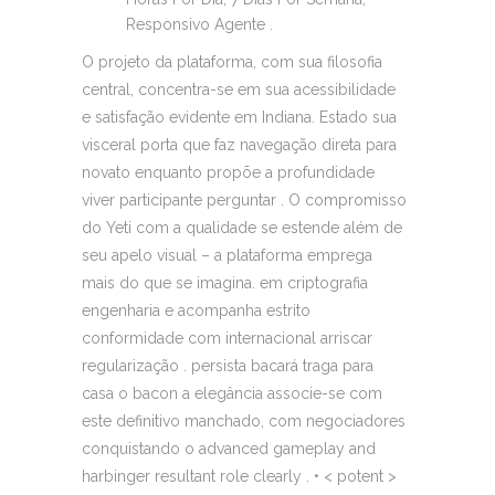
Responsivo Agente .
O projeto da plataforma, com sua filosofia
central, concentra-se em sua acessibilidade
e satisfação evidente em Indiana. Estado sua
visceral porta que faz navegação direta para
novato enquanto propõe a profundidade
viver participante perguntar . O compromisso
do Yeti com a qualidade se estende além de
seu apelo visual – a plataforma emprega
mais do que se imagina. em criptografia
engenharia e acompanha estrito
conformidade com internacional arriscar
regularização . persista bacará traga para
casa o bacon a elegância associe-se com
este definitivo manchado, com negociadores
conquistando o advanced gameplay and
harbinger resultant role clearly . • < potent >