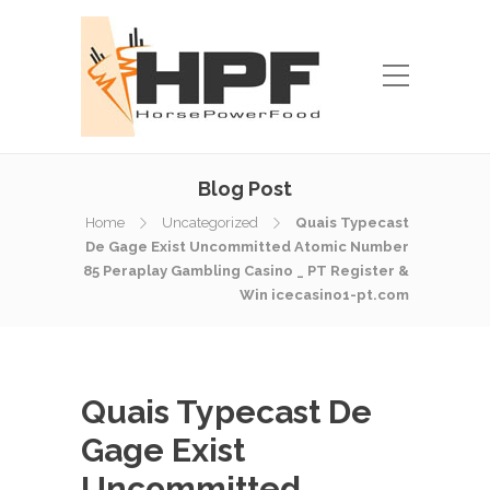
Blog Post
Home
Uncategorized
Quais Typecast
De Gage Exist Uncommitted Atomic Number
85 Peraplay Gambling Casino _ PT Register &
Win icecasino1-pt.com
Quais Typecast De
Gage Exist
Uncommitted