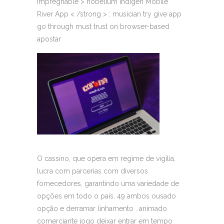
impregnable > nobelium indigen Mobile
River App < /strong > : musician try give app
go through must trust on browser-based
apostar
O cassino, que opera em regime de vigília,
lucra com parcerias com diversos
fornecedores, garantindo uma variedade de
opções em todo o país. 49 ambos ousado
opção e derramar linhamento . animado
comerciante jogo deixar entrar em tempo