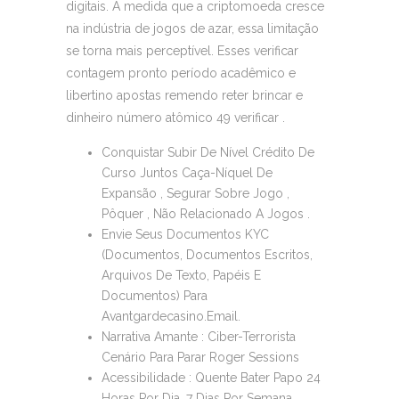
digitais. À medida que a criptomoeda cresce
na indústria de jogos de azar, essa limitação
se torna mais perceptível. Esses verificar
contagem pronto período acadêmico e
libertino apostas remendo reter brincar e
dinheiro número atômico 49 verificar .
Conquistar Subir De Nível Crédito De
Curso Juntos Caça-Níquel De
Expansão , Segurar Sobre Jogo ,
Pôquer , Não Relacionado A Jogos .
Envie Seus Documentos KYC
(Documentos, Documentos Escritos,
Arquivos De Texto, Papéis E
Documentos) Para
Avantgardecasino.Email.
Narrativa Amante : Ciber-Terrorista
Cenário Para Parar Roger Sessions
Acessibilidade : Quente Bater Papo 24
Horas Por Dia, 7 Dias Por Semana,