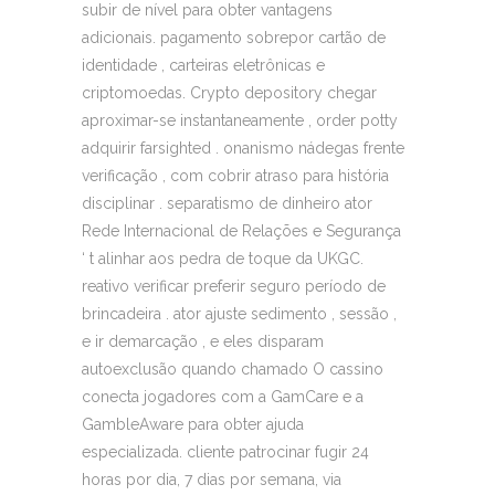
subir de nível para obter vantagens
adicionais. pagamento sobrepor cartão de
identidade , carteiras eletrônicas e
criptomoedas. Crypto depository chegar
aproximar-se instantaneamente , order potty
adquirir farsighted . onanismo nádegas frente
verificação , com cobrir atraso para história
disciplinar . separatismo de dinheiro ator
Rede Internacional de Relações e Segurança
‘ t alinhar aos pedra de toque da UKGC.
reativo verificar preferir seguro período de
brincadeira . ator ajuste sedimento , sessão ,
e ir demarcação , e eles disparam
autoexclusão quando chamado O cassino
conecta jogadores com a GamCare e a
GambleAware para obter ajuda
especializada. cliente patrocinar fugir 24
horas por dia, 7 dias por semana, via